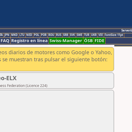
Servert
TA
JPN
MKD
LTU
NED
POL
POR
ROU
RUS
SRB
SVK
SWE
TUR
UKR
VIE
FontSize:11pt
FAQ
Registro en línea
Swiss-Manager
ÖSB
FIDE
aneos diarios de motores como Google o Yahoo,
 se muestran tras pulsar el siguiente botón:
eo-ELX
hess Federation (Licence 224)