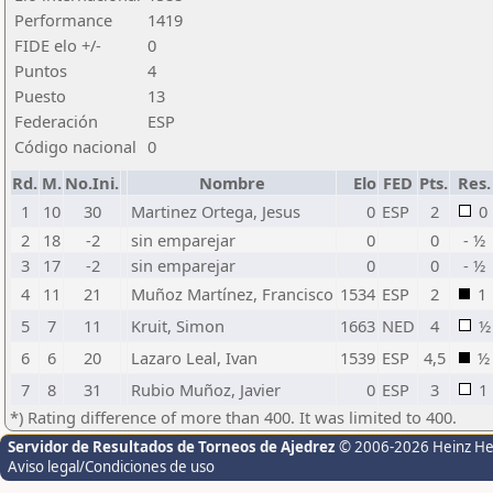
Performance
1419
FIDE elo +/-
0
Puntos
4
Puesto
13
Federación
ESP
Código nacional
0
Rd.
M.
No.Ini.
Nombre
Elo
FED
Pts.
Res.
1
10
30
Martinez Ortega, Jesus
0
ESP
2
0
2
18
-2
sin emparejar
0
0
- ½
3
17
-2
sin emparejar
0
0
- ½
4
11
21
Muñoz Martínez, Francisco
1534
ESP
2
1
5
7
11
Kruit, Simon
1663
NED
4
½
6
6
20
Lazaro Leal, Ivan
1539
ESP
4,5
½
7
8
31
Rubio Muñoz, Javier
0
ESP
3
1
*) Rating difference of more than 400. It was limited to 400.
Servidor de Resultados de Torneos de Ajedrez
© 2006-2026 Heinz H
Aviso legal/Condiciones de uso