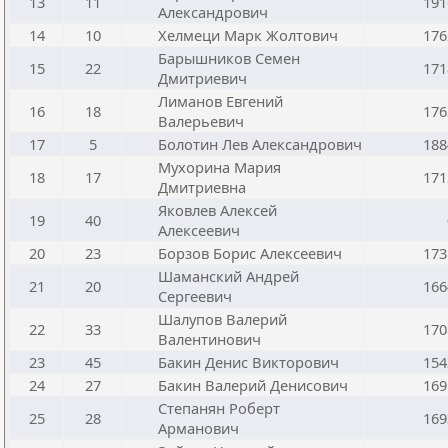
13
11
191
Александрович
14
10
Хелмеци Марк Жолтович
176
Барышников Семен
15
22
171
Дмитриевич
Лиманов Евгений
16
18
176
Валерьевич
17
5
Болотин Лев Александрович
188
Мухорина Мария
18
17
171
Дмитриевна
Яковлев Алексей
19
40
Алексеевич
20
23
Борзов Борис Алексеевич
173
Шаманский Андрей
21
20
166
Сергеевич
Шалупов Валерий
22
33
170
Валентинович
23
45
Бакин Денис Викторович
154
24
27
Бакин Валерий Денисович
169
Степанян Роберт
25
28
169
Арманович