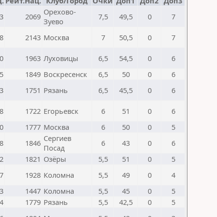
.
Рейт.Нац.
Клуб/Город
Очки
Доп1
Доп2
Доп3
Орехово-
3
2069
7,5
49,5
0
7
Зуево
8
2143
Москва
7
50,5
0
7
0
1963
Луховицы
6,5
54,5
0
6
5
1849
Воскресенск
6,5
50
0
6
3
1751
Рязань
6,5
45,5
0
6
8
1722
Егорьевск
6
51
0
6
0
1777
Москва
6
50
0
5
Сергиев
8
1846
6
43
0
6
Посад
2
1821
Озёры
5,5
51
0
5
7
1928
Коломна
5,5
49
0
4
3
1447
Коломна
5,5
45
0
5
4
1779
Рязань
5,5
42,5
0
5