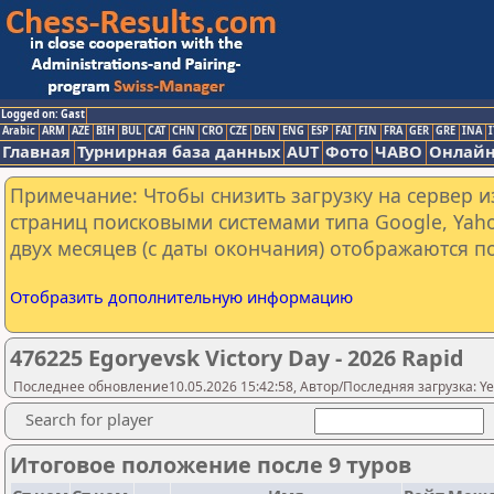
Logged on: Gast
Arabic
ARM
AZE
BIH
BUL
CAT
CHN
CRO
CZE
DEN
ENG
ESP
FAI
FIN
FRA
GER
GRE
INA
I
Главная
Турнирная база данных
AUT
Фото
ЧАВО
Онлайн
Примечание: Чтобы снизить загрузку на сервер и
страниц поисковыми системами типа Google, Yaho
двух месяцев (с даты окончания) отображаются по
Отобразить дополнительную информацию
476225 Egoryevsk Victory Day - 2026 Rapid
Последнее обновление10.05.2026 15:42:58, Автор/Последняя загрузка: Yeg
Search for player
Итоговое положение после 9 туров