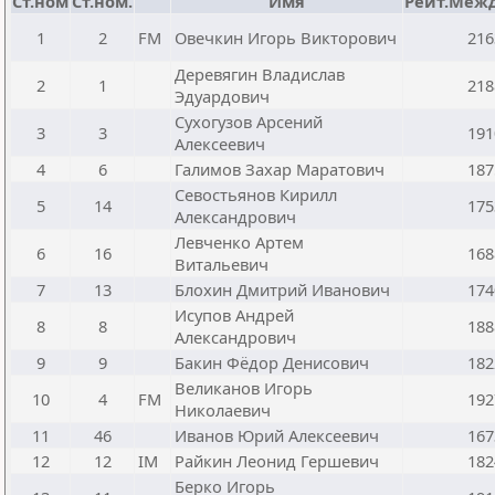
Ст.ном
Ст.ном.
Имя
Рейт.Межд
1
2
FM
Овечкин Игорь Викторович
216
Деревягин Владислав
2
1
218
Эдуардович
Сухогузов Арсений
3
3
191
Алексеевич
4
6
Галимов Захар Маратович
187
Севостьянов Кирилл
5
14
175
Александрович
Левченко Артем
6
16
168
Витальевич
7
13
Блохин Дмитрий Иванович
174
Исупов Андрей
8
8
188
Александрович
9
9
Бакин Фёдор Денисович
182
Великанов Игорь
10
4
FM
192
Николаевич
11
46
Иванов Юрий Алексеевич
167
12
12
IM
Райкин Леонид Гершевич
182
Берко Игорь