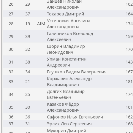
Зайцев Николай
26
29
162
Александрович
27
37
Токарев Дмитрий
164
Устинович Ангелина
28
19
AIM
174
Александровна
Галичников Всеволод
29
39
159
Алексеевич
Шорин Владимир
30
32
170
Леонидович
Упман Константин
31
38
143
Андреевич
32
34
Глушков Вадим Валерьевич
167
Коржавин Александр
33
21
181
Владимирович
Долгих Владимир
34
25
174
Евгеньевич
Казаков Фёдор
35
30
161
Александрович
36
36
Сафонов Илья Евгеньевич
162
37
31
Эрлих Лев Сергеевич
168
Мухорин Дмитрий