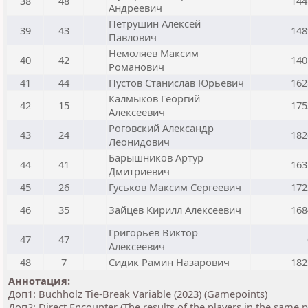
38
48
144
Андреевич
Петрушин Алексей
39
43
148
Павлович
Немоляев Максим
40
42
140
Романович
41
44
Пустов Станислав Юрьевич
162
Калмыков Георгий
42
15
175
Алексеевич
Роговский Александр
43
24
182
Леонидович
Барышников Артур
44
41
163
Дмитриевич
45
26
Гуськов Максим Сергеевич
172
46
35
Зайцев Кирилл Алексеевич
168
Григорьев Виктор
47
47
Алексеевич
48
7
Сидик Рамин Назарович
182
Аннотация:
Доп1: Buchholz Tie-Break Variable (2023) (Gamepoints)
Доп2: Direct Encounter (The results of the players in the same 