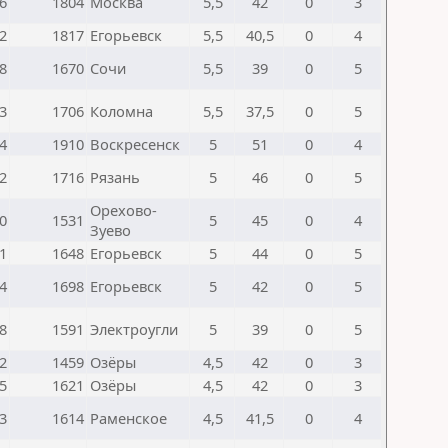
6
1804
Москва
5,5
42
0
3
2
1817
Егорьевск
5,5
40,5
0
4
8
1670
Сочи
5,5
39
0
5
3
1706
Коломна
5,5
37,5
0
5
4
1910
Воскресенск
5
51
0
4
2
1716
Рязань
5
46
0
5
Орехово-
0
1531
5
45
0
4
Зуево
1
1648
Егорьевск
5
44
0
5
4
1698
Егорьевск
5
42
0
5
8
1591
Электроугли
5
39
0
5
2
1459
Озёры
4,5
42
0
3
5
1621
Озёры
4,5
42
0
3
3
1614
Раменское
4,5
41,5
0
4