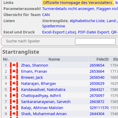
Links
Offizielle Homepage des Veranstalters
,
M
Parameterauswahl
Turnierdetails nicht anzeigen
,
Flaggen nic
Übersicht für Team
CAN
Listen
Startrangliste
,
Alphabetische Liste
,
Land-,
Spieltermine
Excel und Druck
Excel-Export (.xlsx)
,
PDF-Datei Export
,
QR-
Suche nach Spieler
Startrangliste
Nr.
Name
FideID
El
1
Zhao, Shannon
2659654
175
2
Emani, Pranav
2653664
171
3
Brewer, Jack
2656540
166
4
Natarajan, Bhargav
2650029
162
5
Kandavadivel, Nakshatra
2664321
158
6
Chattopadhyay, Adhrit
2670097
157
7
Sankaranarayanan, Sarvesh
2663872
156
8
Balaji, Abhinav Malolan
329111570
155
9
Shaik, Muhammad Aman
2644304
154