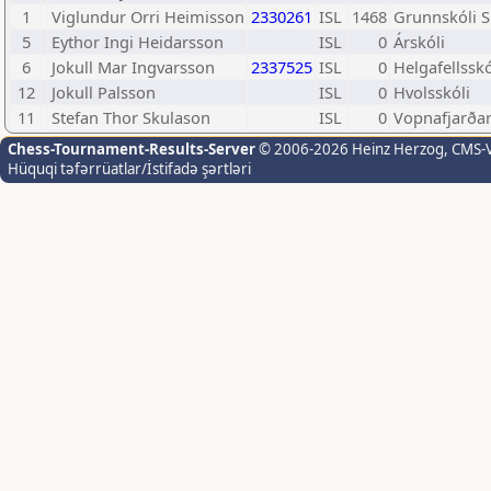
1
Viglundur Orri Heimisson
2330261
ISL
1468
Grunnskóli S
5
Eythor Ingi Heidarsson
ISL
0
Árskóli
6
Jokull Mar Ingvarsson
2337525
ISL
0
Helgafellsskó
12
Jokull Palsson
ISL
0
Hvolsskóli
11
Stefan Thor Skulason
ISL
0
Vopnafjarðar
Chess-Tournament-Results-Server
© 2006-2026 Heinz Herzog
, CMS-
Hüquqi təfərrüatlar/İstifadə şərtləri