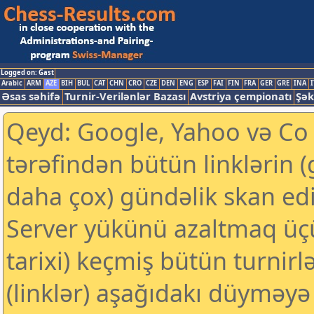
Logged on: Gast
Arabic
ARM
AZE
BIH
BUL
CAT
CHN
CRO
CZE
DEN
ENG
ESP
FAI
FIN
FRA
GER
GRE
INA
I
Əsas səhifə
Turnir-Verilənlər Bazası
Avstriya çempionatı
Şək
Qeyd: Google, Yahoo və Co k
tərəfindən bütün linklərin 
daha çox) gündəlik skan edil
Server yükünü azaltmaq üç
tarixi) keçmiş bütün turnirl
(linklər) aşağıdakı düyməyə