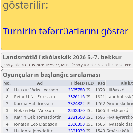
göstərilir:
Turnirin təfərrüatlarını göstər
Landsmótið í skólaskák 2026 5.-7. bekkur
Son yeniləmə10.05.2026 16:59:53, Müəllif/Son yükləmə: Icelandic Chess Feder
Oyunçuların başlanğıc sıralaması
No.
Ad
FideID
FED
Rtg
Klub/
10
Haukur Vidis Leosson
2325780
ISL
1979
Hlíðaskóli
8
Petur Ulfar Ernisson
2326116
ISL
1821
Langholtsskó
2
Karma Halldorsson
2324822
ISL
1762
Grunnskólinn
3
Nokkvi Mar Valsson
2332370
ISL
1666
Brekkuskóli
9
Katrin Osk Tomasdottir
2331560
ISL
1586
Hvaleyrarskó
4
Jonatan Leo Dadason
2336308
ISL
1585
Hvassaleitiss
7
Halldora Jonsdottir
2321939
ISL
1543
Smáraskóli