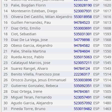
13
Palie, Bogdan Florin
523028190
ESP
1620
14
Monteserin Esteban, Diego
523007931
ESP
1617
15
Olivera Del Castillo, Milan Alejandro
553018958
ESP
1616
16
Guillen Fernandez, Pau
94784523
ESP
1613
17
Diaz Ortiz, Emilio
553003691
ESP
1608
18
Ciot, Sebastian
535031301
ESP
1593
19
Diaz De La Vega, Jose
54779898
ESP
1568
20
Obeso Garcia, Alejandro
94784582
ESP
1550
21
Palie, Sheila Martina
94784604
ESP
1550
22
Rueda Arzoz, Pablo
535015063
ESP
1549
23
Calatayud Marcos, Jose
523057211
ESP
1545
24
Suarez Rangel, Alvaro
94784124
ESP
1543
25
Benito Vilella, Francisco Jose
22236317
ESP
1514
26
Orozco Zuniga, Jesus Emmanuel
553003896
ESP
1514
27
Gutierrez Gonzalez, Rebeca
535092351
ESP
1506
28
Diaz Ortega, Irene
94784361
ESP
1505
29
Miguel Teran, Fernando
523057491
ESP
1498
30
Agudo Garcia, Alejandro
523057092
ESP
1480
31
Pineda Torre, Bruno
553019482
ESP
1463