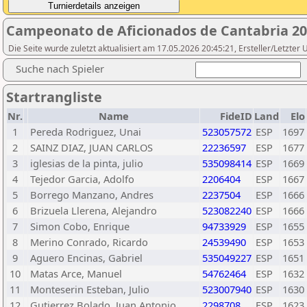
Campeonato de Aficionados de Cantabria 202
Die Seite wurde zuletzt aktualisiert am 17.05.2026 20:45:21, Ersteller/Letzte
Suche nach Spieler
Startrangliste
Nr.
Name
FideID
Land
Elo
1
Pereda Rodriguez, Unai
523057572
ESP
1697
2
SAINZ DIAZ, JUAN CARLOS
22236597
ESP
1677
3
iglesias de la pinta, julio
535098414
ESP
1669
4
Tejedor Garcia, Adolfo
2206404
ESP
1667
5
Borrego Manzano, Andres
2237504
ESP
1666
6
Brizuela Llerena, Alejandro
523082240
ESP
1666
7
Simon Cobo, Enrique
94733929
ESP
1655
8
Merino Conrado, Ricardo
24539490
ESP
1653
9
Aguero Encinas, Gabriel
535049227
ESP
1651
10
Matas Arce, Manuel
54762464
ESP
1632
11
Monteserin Esteban, Julio
523007940
ESP
1630
12
Gutierrez Bolado, Juan Antonio
2298708
ESP
1623