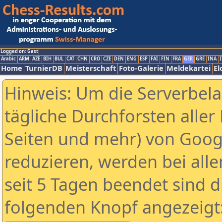
Logged on: Gast
Arabic
ARM
AZE
BIH
BUL
CAT
CHN
CRO
CZE
DEN
ENG
ESP
FAI
FIN
FRA
GER
GRE
INA
I
Home
TurnierDB
Meisterschaft
Foto-Galerie
Meldekartei
El
Hinweis: Um die Serverbel
tägliche Durchforsten aller 
Seiten und mehr) von Goog
reduzieren, werden bei alle
seit 5 Tagen beendet sind d
folgenden Knopf angezeigt