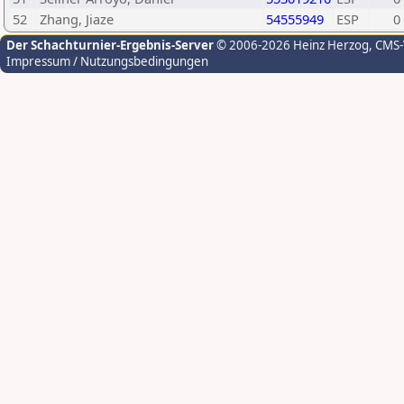
52
Zhang, Jiaze
54555949
ESP
0
Der Schachturnier-Ergebnis-Server
© 2006-2026 Heinz Herzog
, CMS
Impressum / Nutzungsbedingungen