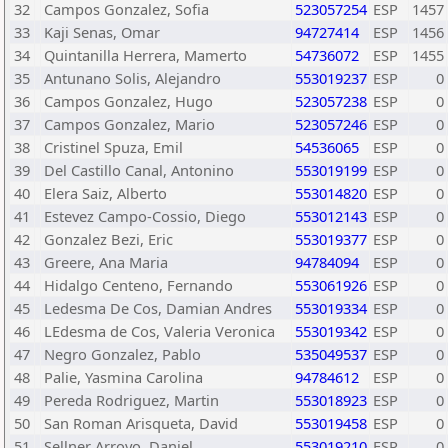
32
Campos Gonzalez, Sofia
523057254
ESP
1457
33
Kaji Senas, Omar
94727414
ESP
1456
34
Quintanilla Herrera, Mamerto
54736072
ESP
1455
35
Antunano Solis, Alejandro
553019237
ESP
0
36
Campos Gonzalez, Hugo
523057238
ESP
0
37
Campos Gonzalez, Mario
523057246
ESP
0
38
Cristinel Spuza, Emil
54536065
ESP
0
39
Del Castillo Canal, Antonino
553019199
ESP
0
40
Elera Saiz, Alberto
553014820
ESP
0
41
Estevez Campo-Cossio, Diego
553012143
ESP
0
42
Gonzalez Bezi, Eric
553019377
ESP
0
43
Greere, Ana Maria
94784094
ESP
0
44
Hidalgo Centeno, Fernando
553061926
ESP
0
45
Ledesma De Cos, Damian Andres
553019334
ESP
0
46
LEdesma de Cos, Valeria Veronica
553019342
ESP
0
47
Negro Gonzalez, Pablo
535049537
ESP
0
48
Palie, Yasmina Carolina
94784612
ESP
0
49
Pereda Rodriguez, Martin
553018923
ESP
0
50
San Roman Arisqueta, David
553019458
ESP
0
51
Sellner Arroyo, Daniel
553019210
ESP
0