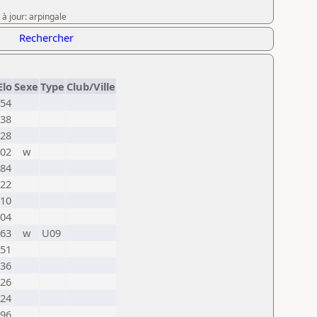
à jour: arpingale
Rechercher
Elo
Sexe
Type
Club/Ville
54
38
28
02
w
84
22
10
04
63
w
U09
51
36
26
24
96