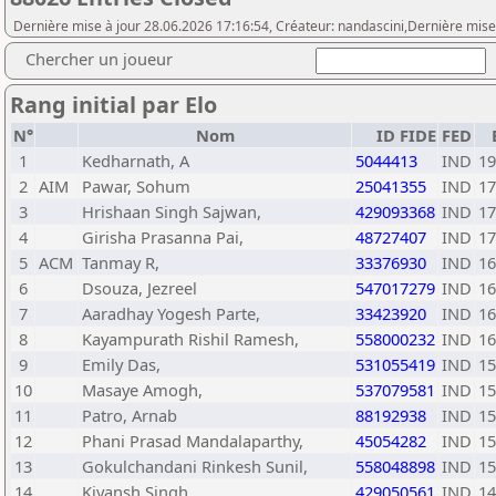
Dernière mise à jour 28.06.2026 17:16:54, Créateur: nandascini,Dernière mise 
Chercher un joueur
Rang initial par Elo
N°
Nom
ID FIDE
FED
1
Kedharnath, A
5044413
IND
19
2
AIM
Pawar, Sohum
25041355
IND
17
3
Hrishaan Singh Sajwan,
429093368
IND
17
4
Girisha Prasanna Pai,
48727407
IND
17
5
ACM
Tanmay R,
33376930
IND
16
6
Dsouza, Jezreel
547017279
IND
16
7
Aaradhay Yogesh Parte,
33423920
IND
16
8
Kayampurath Rishil Ramesh,
558000232
IND
16
9
Emily Das,
531055419
IND
15
10
Masaye Amogh,
537079581
IND
15
11
Patro, Arnab
88192938
IND
15
12
Phani Prasad Mandalaparthy,
45054282
IND
15
13
Gokulchandani Rinkesh Sunil,
558048898
IND
15
14
Kiyansh Singh,
429050561
IND
14