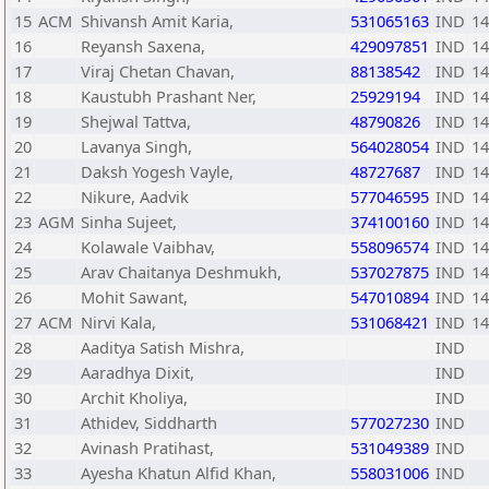
15
ACM
Shivansh Amit Karia,
531065163
IND
14
16
Reyansh Saxena,
429097851
IND
14
17
Viraj Chetan Chavan,
88138542
IND
14
18
Kaustubh Prashant Ner,
25929194
IND
14
19
Shejwal Tattva,
48790826
IND
14
20
Lavanya Singh,
564028054
IND
14
21
Daksh Yogesh Vayle,
48727687
IND
14
22
Nikure, Aadvik
577046595
IND
14
23
AGM
Sinha Sujeet,
374100160
IND
14
24
Kolawale Vaibhav,
558096574
IND
14
25
Arav Chaitanya Deshmukh,
537027875
IND
14
26
Mohit Sawant,
547010894
IND
14
27
ACM
Nirvi Kala,
531068421
IND
14
28
Aaditya Satish Mishra,
IND
29
Aaradhya Dixit,
IND
30
Archit Kholiya,
IND
31
Athidev, Siddharth
577027230
IND
32
Avinash Pratihast,
531049389
IND
33
Ayesha Khatun Alfid Khan,
558031006
IND