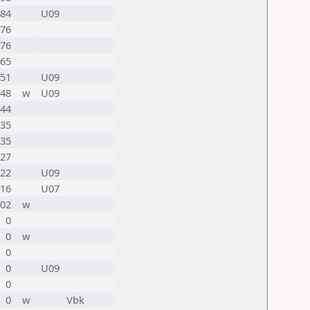
84
U09
76
76
65
51
U09
48
w
U09
44
35
35
27
22
U09
16
U07
02
w
0
0
w
0
0
U09
0
0
w
Vbk