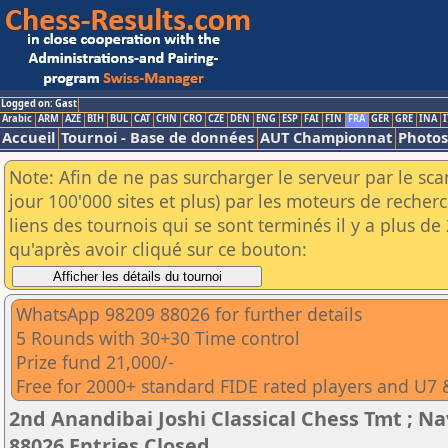
Logged on: Gast
Arabic
ARM
AZE
BIH
BUL
CAT
CHN
CRO
CZE
DEN
ENG
ESP
FAI
FIN
FRA
GER
GRE
INA
I
Accueil
Tournoi - Base de données
AUT Championnat
Photos
Note: Afin de ne pas surcharger le serveur par le sc
jour 100'000 sites et plus) par les moteurs de reche
liens des tournois qui se sont terminés il y a plus d
qu'après avoir cliqué sur ce bouton:
WhatsApp 98209 88026 for further details
5 Rounds with 30+30 Time control
Prize fund 21,000/-
Free for 2000+ standard FIDE rated players and U7 
2nd Anandibai Joshi Classical Chess Tmt ; N
88026 Entries Closed