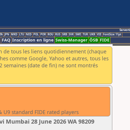
Servert
TA
JPN
MKD
LTU
NED
POL
POR
ROU
RUS
SRB
SVK
SWE
TUR
UKR
VIE
FontSize:11pt
FAQ
Inscription en ligne
Swiss-Manager
ÖSB
FIDE
an de tous les liens quotidiennement (chaque
rches comme Google, Yahoo et autres, tous les
e 2 semaines (date de fin) ne sont montrés
& U9 standard FIDE rated players
avi Mumbai 28 June 2026 WA 98209