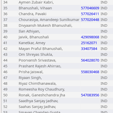
34
Aymen Zubair Kabri,
IND
35
Bhanushali, Vihaan
577046609
IND
36
Chandra, Pavaki
577026411
IND
37
Chourasiya, Amandeep Sunilkumar
577020448
IND
38
Divyaansh Mukesh Bhanushali,
IND
39
Ilan Athiyan,
IND
40
Jaivik, Bhanushali
429098068
IND
41
Kanetkar, Amey
25162071
IND
42
Mayan Praful Bhanushali,
33407584
IND
43
Om Shreyas Shukla,
IND
44
Poorvansh Srivastava,
564028070
IND
45
Prashant Rajesh Ahirrao,
IND
46
Prisha Jaiswal,
558030468
IND
47
Riyaan Singh,
IND
48
Riyaz Chimthanawala,
IND
49
Romeesha Roy Chaudhury,
IND
50
Ronak, Ganeshchandra Jha
547083956
IND
51
Saadhya Sanjay Jadhav,
IND
52
Saahas Sanjay Jadhav,
IND
53
Smayan Chandan Gupta,
IND