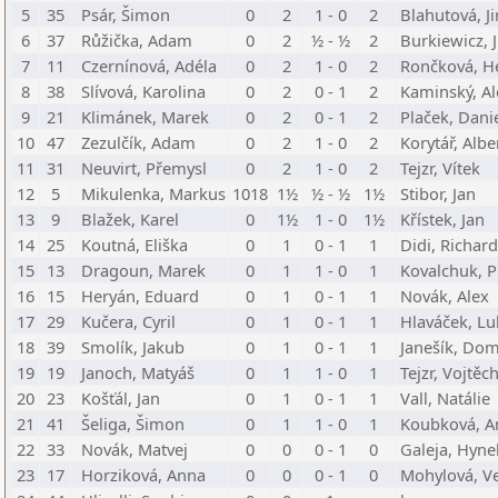
5
35
Psár, Šimon
0
2
1 - 0
2
Blahutová, J
6
37
Růžička, Adam
0
2
½ - ½
2
Burkiewicz, J
7
11
Czernínová, Adéla
0
2
1 - 0
2
Rončková, H
8
38
Slívová, Karolina
0
2
0 - 1
2
Kaminský, Al
9
21
Klimánek, Marek
0
2
0 - 1
2
Plaček, Dani
10
47
Zezulčík, Adam
0
2
1 - 0
2
Korytář, Albe
11
31
Neuvirt, Přemysl
0
2
1 - 0
2
Tejzr, Vítek
12
5
Mikulenka, Markus
1018
1½
½ - ½
1½
Stibor, Jan
13
9
Blažek, Karel
0
1½
1 - 0
1½
Křístek, Jan
14
25
Koutná, Eliška
0
1
0 - 1
1
Didi, Richard
15
13
Dragoun, Marek
0
1
1 - 0
1
Kovalchuk, P
16
15
Heryán, Eduard
0
1
0 - 1
1
Novák, Alex
17
29
Kučera, Cyril
0
1
0 - 1
1
Hlaváček, Lu
18
39
Smolík, Jakub
0
1
0 - 1
1
Janešík, Dom
19
19
Janoch, Matyáš
0
1
1 - 0
1
Tejzr, Vojtěc
20
23
Košťál, Jan
0
1
0 - 1
1
Vall, Natálie
21
41
Šeliga, Šimon
0
1
1 - 0
1
Koubková, A
22
33
Novák, Matvej
0
0
0 - 1
0
Galeja, Hyne
23
17
Horziková, Anna
0
0
0 - 1
0
Mohylová, V