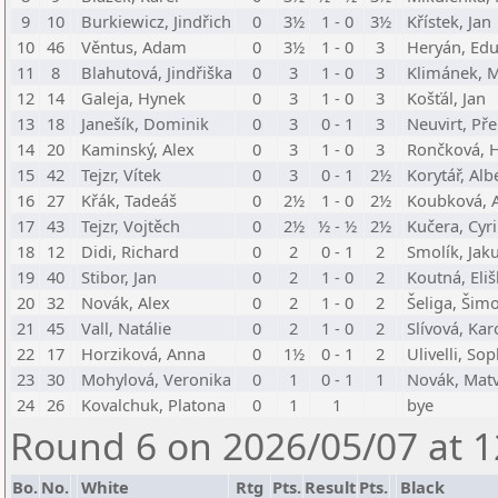
9
10
Burkiewicz, Jindřich
0
3½
1 - 0
3½
Křístek, Jan
10
46
Věntus, Adam
0
3½
1 - 0
3
Heryán, Ed
11
8
Blahutová, Jindřiška
0
3
1 - 0
3
Klimánek, 
12
14
Galeja, Hynek
0
3
1 - 0
3
Košťál, Jan
13
18
Janešík, Dominik
0
3
0 - 1
3
Neuvirt, Př
14
20
Kaminský, Alex
0
3
1 - 0
3
Rončková, 
15
42
Tejzr, Vítek
0
3
0 - 1
2½
Korytář, Alb
16
27
Křák, Tadeáš
0
2½
1 - 0
2½
Koubková, 
17
43
Tejzr, Vojtěch
0
2½
½ - ½
2½
Kučera, Cyri
18
12
Didi, Richard
0
2
0 - 1
2
Smolík, Jak
19
40
Stibor, Jan
0
2
1 - 0
2
Koutná, Eli
20
32
Novák, Alex
0
2
1 - 0
2
Šeliga, Šim
21
45
Vall, Natálie
0
2
1 - 0
2
Slívová, Kar
22
17
Horziková, Anna
0
1½
0 - 1
2
Ulivelli, So
23
30
Mohylová, Veronika
0
1
0 - 1
1
Novák, Matv
24
26
Kovalchuk, Platona
0
1
1
bye
Round 6 on 2026/05/07 at 1
Bo.
No.
White
Rtg
Pts.
Result
Pts.
Black