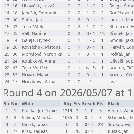
13
16
Hlaváček, Lukáš
0
2
1 - 0
2
Šeliga, Šim
14
18
Janešík, Dominik
0
2
1 - 0
2
Rončková, 
15
40
Stibor, Jan
0
2
0 - 1
2
Janoch, Mat
16
42
Tejzr, Vítek
0
2
1 - 0
2
Klimánek, 
17
45
Vall, Natálie
0
2
0 - 1
1½
Křístek, Jan
18
14
Galeja, Hynek
0
1
1 - 0
1
Smolík, Jak
19
26
Kovalchuk, Platona
0
1
0 - 1
1
Heryán, Ed
20
30
Mohylová, Veronika
0
1
0 - 1
1
Košťál, Jan
21
24
Koubková, Anna
0
1
1 - 0
1
Ulivelli, So
22
43
Tejzr, Vojtěch
0
1
½ - ½
1
Koutná, Eli
23
33
Novák, Matvej
0
0
0 - 1
1
Kučera, Cyri
24
17
Horziková, Anna
0
0
1
bye
Round 4 on 2026/05/07 at 1
Bo.
No.
White
Rtg
Pts.
Result
Pts.
Black
1
1
Pustka, Jiří Daniel
1219
3
1 - 0
3
Věntus, Ada
2
3
Šeliga, Mikuláš
1085
3
0 - 1
3
Schneider, M
3
7
Bačák, Jonáš
0
3
0 - 1
2½
Soukupová, 
4
27
Křák, Tadeáš
0
2½
0 - 1
2
Kusák, Jan