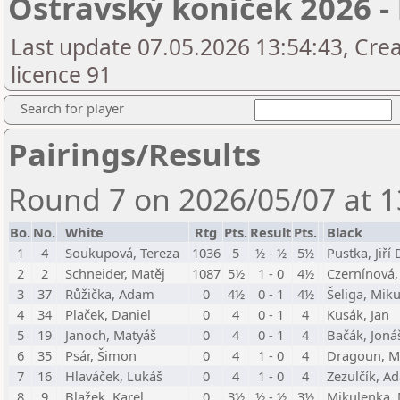
Ostravský koníček 2026 -
Last update 07.05.2026 13:54:43, Cre
licence 91
Search for player
Pairings/Results
Round 7 on 2026/05/07 at 1
Bo.
No.
White
Rtg
Pts.
Result
Pts.
Black
1
4
Soukupová, Tereza
1036
5
½ - ½
5½
Pustka, Jiří
2
2
Schneider, Matěj
1087
5½
1 - 0
4½
Czernínová,
3
37
Růžička, Adam
0
4½
0 - 1
4½
Šeliga, Miku
4
34
Plaček, Daniel
0
4
0 - 1
4
Kusák, Jan
5
19
Janoch, Matyáš
0
4
0 - 1
4
Bačák, Joná
6
35
Psár, Šimon
0
4
1 - 0
4
Dragoun, M
7
16
Hlaváček, Lukáš
0
4
1 - 0
4
Zezulčík, A
8
9
Blažek, Karel
0
3½
½ - ½
3½
Mikulenka,