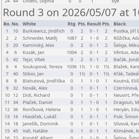
24
44
Ulivelli, Sophia
0
0
1
bye
Round 3 on 2026/05/07 at 1
Bo.
No.
White
Rtg
Pts.
Result
Pts.
Black
1
10
Burkiewicz, Jindřich
0
2
0 - 1
2
Pustka, Jiří
2
2
Schneider, Matěj
1087
2
1 - 0
2
Růžička, A
3
20
Kaminský, Alex
0
2
0 - 1
2
Šeliga, Miku
4
6
Kusák, Jan
1004
2
0 - 1
2
Věntus, Ad
5
42
Tejzr, Vítek
0
2
0 - 1
2
Bačák, Joná
6
4
Soukupová, Tereza
1036
1½
1 - 0
1½
Blažek, Kare
7
40
Stibor, Jan
0
1½
0 - 1
1½
Křák, Tadeá
8
8
Blahutová, Jindřiška
0
1
1 - 0
1
Koutná, Eli
9
32
Novák, Alex
0
1
0 - 1
1
Czernínová,
10
12
Didi, Richard
0
1
0 - 1
1
Neuvirt, Př
11
34
Plaček, Daniel
0
1
1 - 0
1
Dragoun, M
12
36
Rončková, Helena
0
1
1 - 0
1
Heryán, Ed
13
16
Hlaváček, Lukáš
0
1
0 - 1
1
Psár, Šimon
14
18
Janešík, Dominik
0
1
0 - 1
1
Slívová, Kar
15
45
Vall, Natálie
0
1
0 - 1
1
Klimánek, 
16
22
Korytář, Albert
0
1
1 - 0
1
Šeliga, Šim