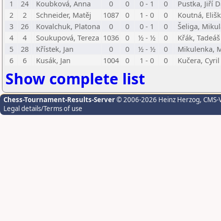
1
24
Koubková, Anna
0
0
0 - 1
0
Pustka, Jiří 
2
2
Schneider, Matěj
1087
0
1 - 0
0
Koutná, Eliš
3
26
Kovalchuk, Platona
0
0
0 - 1
0
Šeliga, Miku
4
4
Soukupová, Tereza
1036
0
½ - ½
0
Křák, Tadeáš
5
28
Křístek, Jan
0
0
½ - ½
0
Mikulenka, 
6
6
Kusák, Jan
1004
0
1 - 0
0
Kučera, Cyril
Show complete list
Chess-Tournament-Results-Server
© 2006-2026 Heinz Herzog
, CMS-
Legal details/Terms of use