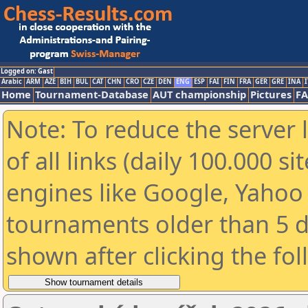
Logged on: Gast
Arabic
ARM
AZE
BIH
BUL
CAT
CHN
CRO
CZE
DEN
ENG
ESP
FAI
FIN
FRA
GER
GRE
INA
I
Home
Tournament-Database
AUT championship
Pictures
F
Note: To reduce the server 
of all links (daily 100.000 s
engines like Google, Yahoo a
tournaments older than 5 d
shown after clicking the fo