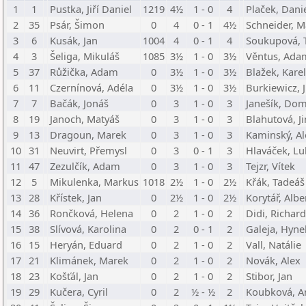
1
1
Pustka, Jiří Daniel
1219
4½
1 - 0
4
Plaček, Dani
2
35
Psár, Šimon
0
4
0 - 1
4½
Schneider, M
3
6
Kusák, Jan
1004
4
0 - 1
4
Soukupová, 
4
3
Šeliga, Mikuláš
1085
3½
1 - 0
3½
Věntus, Ada
5
37
Růžička, Adam
0
3½
1 - 0
3½
Blažek, Karel
6
11
Czernínová, Adéla
0
3½
1 - 0
3½
Burkiewicz, J
7
7
Bačák, Jonáš
0
3
1 - 0
3
Janešík, Dom
8
19
Janoch, Matyáš
0
3
1 - 0
3
Blahutová, J
9
13
Dragoun, Marek
0
3
1 - 0
3
Kaminský, Al
10
31
Neuvirt, Přemysl
0
3
0 - 1
3
Hlaváček, Lu
11
47
Zezulčík, Adam
0
3
1 - 0
3
Tejzr, Vítek
12
5
Mikulenka, Markus
1018
2½
1 - 0
2½
Křák, Tadeáš
13
28
Křístek, Jan
0
2½
1 - 0
2½
Korytář, Albe
14
36
Rončková, Helena
0
2
1 - 0
2
Didi, Richard
15
38
Slívová, Karolina
0
2
0 - 1
2
Galeja, Hyne
16
15
Heryán, Eduard
0
2
1 - 0
2
Vall, Natálie
17
21
Klimánek, Marek
0
2
1 - 0
2
Novák, Alex
18
23
Košťál, Jan
0
2
1 - 0
2
Stibor, Jan
19
29
Kučera, Cyril
0
2
½ - ½
2
Koubková, A