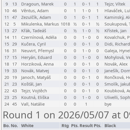
9
13
Dragoun, Marek
0
1
0 - 1
1
Tejzr, Vítek
10
46
Věntus, Adam
0
1
1 - 0
1
Hlaváček, Lu
11
47
Zezulčík, Adam
0
1
0 - 1
1
Kaminský, Al
12
5
Mikulenka, Markus
1018
½
0 - 1
½
Soukupová, 
13
27
Křák, Tadeáš
0
½
1 - 0
½
Křístek, Jan
14
11
Czernínová, Adéla
0
0
1 - 0
0
Kovalchuk, P
15
29
Kučera, Cyril
0
0
0 - 1
0
Didi, Richard
16
31
Neuvirt, Přemysl
0
0
1 - 0
0
Galeja, Hyne
17
15
Heryán, Eduard
0
0
1 - 0
0
Mohylová, V
18
17
Horziková, Anna
0
0
0 - 1
0
Novák, Alex
19
33
Novák, Matvej
0
0
0 - 1
0
Janešík, Dom
20
19
Janoch, Matyáš
0
0
0 - 1
0
Rončková, H
21
23
Košťál, Jan
0
0
0 - 1
0
Smolík, Jaku
22
43
Tejzr, Vojtěch
0
0
0 - 1
0
Koubková, A
23
25
Koutná, Eliška
0
0
1 - 0
0
Ulivelli, Sop
24
45
Vall, Natálie
0
0
1
bye
Round 1 on 2026/05/07 at 0
Bo.
No.
White
Rtg
Pts.
Result
Pts.
Black