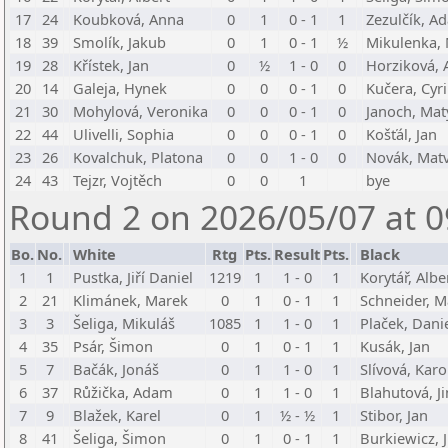
17
24
Koubková, Anna
0
1
0 - 1
1
Zezulčík, A
18
39
Smolík, Jakub
0
1
0 - 1
½
Mikulenka,
19
28
Křístek, Jan
0
½
1 - 0
0
Horziková,
20
14
Galeja, Hynek
0
0
0 - 1
0
Kučera, Cyri
21
30
Mohylová, Veronika
0
0
0 - 1
0
Janoch, Mat
22
44
Ulivelli, Sophia
0
0
0 - 1
0
Košťál, Jan
23
26
Kovalchuk, Platona
0
0
1 - 0
0
Novák, Matv
24
43
Tejzr, Vojtěch
0
0
1
bye
Round 2 on 2026/05/07 at 0
Bo.
No.
White
Rtg
Pts.
Result
Pts.
Black
1
1
Pustka, Jiří Daniel
1219
1
1 - 0
1
Korytář, Albe
2
21
Klimánek, Marek
0
1
0 - 1
1
Schneider, M
3
3
Šeliga, Mikuláš
1085
1
1 - 0
1
Plaček, Dani
4
35
Psár, Šimon
0
1
0 - 1
1
Kusák, Jan
5
7
Bačák, Jonáš
0
1
1 - 0
1
Slívová, Karo
6
37
Růžička, Adam
0
1
1 - 0
1
Blahutová, J
7
9
Blažek, Karel
0
1
½ - ½
1
Stibor, Jan
8
41
Šeliga, Šimon
0
1
0 - 1
1
Burkiewicz, J