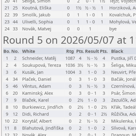
20
41
Šeliga, Šimon
0
2
0 - 1
1½
Tejzr, Vojtěc
21
25
Koutná, Eliška
0
1½
½ - ½
1
Horziková, 
22
39
Smolík, Jakub
0
1
1 - 0
1
Kovalchuk, P
23
44
Ulivelli, Sophia
0
1
1 - 0
1
Mohylová, V
24
33
Novák, Matvej
0
0
1
bye
Round 5 on 2026/05/07 at 1
Bo.
No.
White
Rtg
Pts.
Result
Pts.
Black
1
2
Schneider, Matěj
1087
4
½ - ½
4
Pustka, Jiří
2
4
Soukupová, Tereza
1036
3½
½ - ½
3
Šeliga, Miku
3
6
Kusák, Jan
1004
3
1 - 0
3
Neuvirt, Př
4
34
Plaček, Daniel
0
3
1 - 0
3
Bačák, Joná
5
46
Věntus, Adam
0
3
½ - ½
3
Czernínová,
6
20
Kaminský, Alex
0
3
0 - 1
3
Psár, Šimon
7
9
Blažek, Karel
0
2½
1 - 0
3
Zezulčík, A
8
10
Burkiewicz, Jindřich
0
2½
1 - 0
2½
Křák, Tadeá
9
12
Didi, Richard
0
2
0 - 1
2½
Růžička, A
10
22
Korytář, Albert
0
2
½ - ½
2
Mikulenka,
11
8
Blahutová, Jindřiška
0
2
1 - 0
2
Slívová, Kar
12
32
Novák, Alex
0
2
0 - 1
2
Dragoun, M