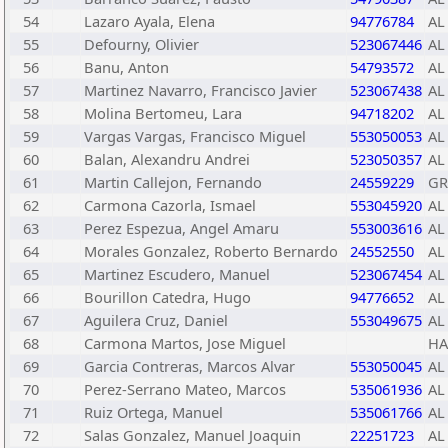
54
Lazaro Ayala, Elena
94776784
AL
55
Defourny, Olivier
523067446
AL
56
Banu, Anton
54793572
AL
57
Martinez Navarro, Francisco Javier
523067438
AL
58
Molina Bertomeu, Lara
94718202
AL
59
Vargas Vargas, Francisco Miguel
553050053
AL
60
Balan, Alexandru Andrei
523050357
AL
61
Martin Callejon, Fernando
24559229
GR
62
Carmona Cazorla, Ismael
553045920
AL
63
Perez Espezua, Angel Amaru
553003616
AL
64
Morales Gonzalez, Roberto Bernardo
24552550
AL
65
Martinez Escudero, Manuel
523067454
AL
66
Bourillon Catedra, Hugo
94776652
AL
67
Aguilera Cruz, Daniel
553049675
AL
68
Carmona Martos, Jose Miguel
HA
69
Garcia Contreras, Marcos Alvar
553050045
AL
70
Perez-Serrano Mateo, Marcos
535061936
AL
71
Ruiz Ortega, Manuel
535061766
AL
72
Salas Gonzalez, Manuel Joaquin
22251723
AL