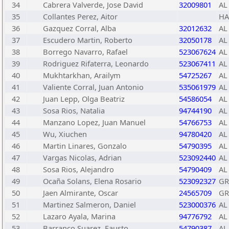
34
Cabrera Valverde, Jose David
32009801
AL
35
Collantes Perez, Aitor
HA
36
Gazquez Corral, Alba
32012632
AL
37
Escudero Martin, Roberto
32050178
AL
38
Borrego Navarro, Rafael
523067624
AL
39
Rodriguez Rifaterra, Leonardo
523067411
AL
40
Mukhtarkhan, Arailym
54725267
AL
41
Valiente Corral, Juan Antonio
535061979
AL
42
Juan Lepp, Olga Beatriz
54586054
AL
43
Sosa Rios, Natalia
94744190
AL
44
Manzano Lopez, Juan Manuel
54766753
AL
45
Wu, Xiuchen
94780420
AL
46
Martin Linares, Gonzalo
54790395
AL
47
Vargas Nicolas, Adrian
523092440
AL
48
Sosa Rios, Alejandro
54790409
AL
49
Ocaña Solans, Elena Rosario
523092327
GR
50
Jaen Almirante, Oscar
24565709
GR
51
Martinez Salmeron, Daniel
523000376
AL
52
Lazaro Ayala, Marina
94776792
AL
53
Barranco Suarez, Fausto
54790387
AL