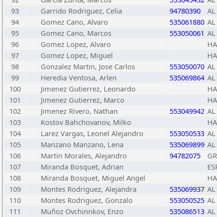
93
Garrido Rodriguez, Celia
94780390
AL
94
Gomez Cano, Alvaro
535061880
AL
95
Gomez Cano, Marcos
553050061
AL
96
Gomez Lopez, Alvaro
HA
97
Gomez Lopez, Miguel
HA
98
Gonzalez Martin, Jose Carlos
553050070
AL
99
Heredia Ventosa, Arlen
535069864
AL
100
Jimenez Gutierrez, Leonardo
HA
101
Jimenez Gutierrez, Marco
HA
102
Jimenez Rivero, Nathan
553049942
AL
103
Kostov Bahchovanov, Milko
HA
104
Larez Vargas, Leonel Alejandro
553050533
AL
105
Manzano Manzano, Lena
535069899
AL
106
Martin Morales, Alejandro
94782075
GR
107
Miranda Bosquet, Adrian
ES
108
Miranda Bosquet, Miguel Angel
HA
109
Montes Rodriguez, Alejandra
535069937
AL
110
Montes Rodriguez, Gonzalo
553050525
AL
111
Muñoz Ovchinnkov, Enzo
535086513
AL