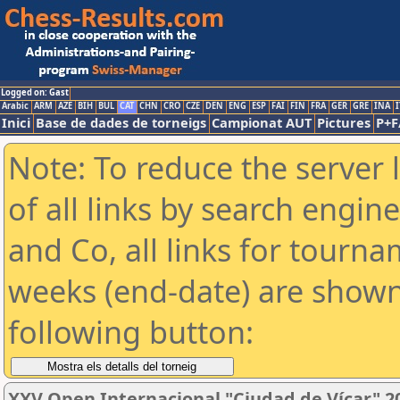
Logged on: Gast
Arabic
ARM
AZE
BIH
BUL
CAT
CHN
CRO
CZE
DEN
ENG
ESP
FAI
FIN
FRA
GER
GRE
INA
I
Inici
Base de dades de torneigs
Campionat AUT
Pictures
P+F
Note: To reduce the server 
of all links by search engin
and Co, all links for tourn
weeks (end-date) are shown 
following button:
XXV Open Internacional "Ciudad de Vícar" 2