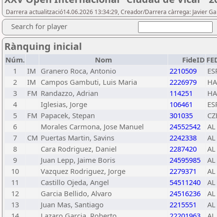
Darrera actualització14.06.2026 13:34:29, Creador/Darrera càrrega: Javier Ga
Search for player
Rànquing inicial
Núm.
Nom
FideID
FE
1
IM
Granero Roca, Antonio
2210509
ES
2
IM
Campos Gambuti, Luis Maria
2226979
HA
3
FM
Randazzo, Adrian
114251
HA
4
Iglesias, Jorge
106461
ES
5
FM
Papacek, Stepan
301035
CZ
6
Morales Carmona, Jose Manuel
24552542
AL
7
CM
Puertas Martin, Savins
2242338
AL
8
Cara Rodriguez, Daniel
2287420
AL
9
Juan Lepp, Jaime Boris
24595985
AL
10
Vazquez Rodriguez, Jorge
2279371
AL
11
Castillo Ojeda, Angel
54511240
AL
12
Garcia Bellido, Alvaro
24516236
AL
13
Juan Mas, Santiago
2215551
AL
14
Lazaro Garcia, Roberto
22201963
AL