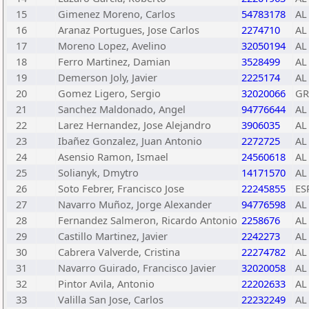
15
Gimenez Moreno, Carlos
54783178
AL
16
Aranaz Portugues, Jose Carlos
2274710
AL
17
Moreno Lopez, Avelino
32050194
AL
18
Ferro Martinez, Damian
3528499
AL
19
Demerson Joly, Javier
2225174
AL
20
Gomez Ligero, Sergio
32020066
GR
21
Sanchez Maldonado, Angel
94776644
AL
22
Larez Hernandez, Jose Alejandro
3906035
AL
23
Ibañez Gonzalez, Juan Antonio
2272725
AL
24
Asensio Ramon, Ismael
24560618
AL
25
Solianyk, Dmytro
14171570
AL
26
Soto Febrer, Francisco Jose
22245855
ES
27
Navarro Muñoz, Jorge Alexander
94776598
AL
28
Fernandez Salmeron, Ricardo Antonio
2258676
AL
29
Castillo Martinez, Javier
2242273
AL
30
Cabrera Valverde, Cristina
22274782
AL
31
Navarro Guirado, Francisco Javier
32020058
AL
32
Pintor Avila, Antonio
22202633
AL
33
Valilla San Jose, Carlos
22232249
AL