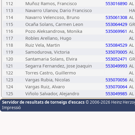
112
Muñoz Ramos, Francisco
553016890
AL
113
Navarro Ulanov, Dario Francisco
HA
114
Navarro Velencoso, Bruno
535061308
AL
115
Ocaña Solans, Carmen Leon
553064429
GR
116
Pozo Aleksandrova, Monika
535069961
AL
117
Robles Arellano, Hugo
AL
118
Ruiz Vela, Martin
535084529
AL
119
Samodurova, Victoria
535070005
AL
120
Santamaria Solans, Elvira
553052471
GR
121
Segarra Fernandez, Jose Joaquin
553049993
AL
122
Torres Castro, Guillermo
AL
123
Vargas Rubia, Nicolas
535070056
AL
124
Vargas Ruiz, Alvaro
535070064
AL
125
Viñolo Salvador, Alejandro
553049985
AL
Servidor de resultats de torneigs d'escacs
© 2006-2026 Heinz Herzo
Impressió