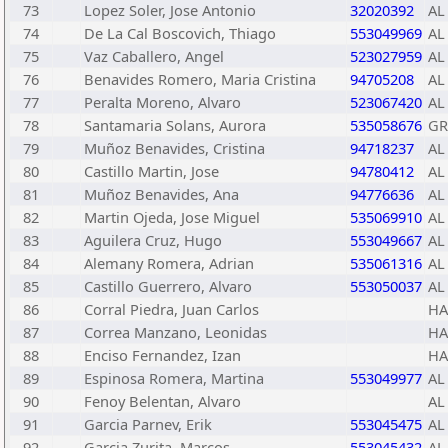
73
Lopez Soler, Jose Antonio
32020392
AL
74
De La Cal Boscovich, Thiago
553049969
AL
75
Vaz Caballero, Angel
523027959
AL
76
Benavides Romero, Maria Cristina
94705208
AL
77
Peralta Moreno, Alvaro
523067420
AL
78
Santamaria Solans, Aurora
535058676
GR
79
Muñoz Benavides, Cristina
94718237
AL
80
Castillo Martin, Jose
94780412
AL
81
Muñoz Benavides, Ana
94776636
AL
82
Martin Ojeda, Jose Miguel
535069910
AL
83
Aguilera Cruz, Hugo
553049667
AL
84
Alemany Romera, Adrian
535061316
AL
85
Castillo Guerrero, Alvaro
553050037
AL
86
Corral Piedra, Juan Carlos
HA
87
Correa Manzano, Leonidas
HA
88
Enciso Fernandez, Izan
HA
89
Espinosa Romera, Martina
553049977
AL
90
Fenoy Belentan, Alvaro
AL
91
Garcia Parnev, Erik
553045475
AL
92
Garcia Zurita, Marcos
553045432
AL