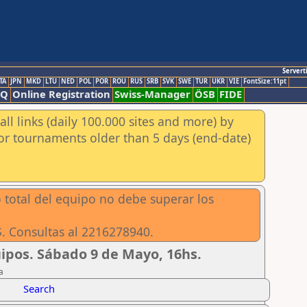
Servert
TA
JPN
MKD
LTU
NED
POL
POR
ROU
RUS
SRB
SVK
SWE
TUR
UKR
VIE
FontSize:11pt
AQ
Online Registration
Swiss-Manager
ÖSB
FIDE
ll links (daily 100.000 sites and more) by
for tournaments older than 5 days (end-date)
 total del equipo no debe superar los
$. Consultas al 2216278940.
uipos. Sábado 9 de Mayo, 16hs.
a
Search