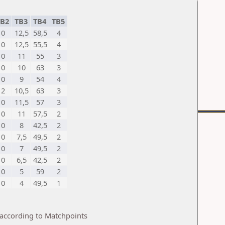
B2
TB3
TB4
TB5
0
12,5
58,5
4
0
12,5
55,5
4
0
11
55
3
0
10
63
3
0
9
54
4
2
10,5
63
3
0
11,5
57
3
0
11
57,5
2
0
8
42,5
2
0
7,5
49,5
2
0
7
49,5
2
0
6,5
42,5
2
0
5
59
2
0
4
49,5
1
 according to Matchpoints