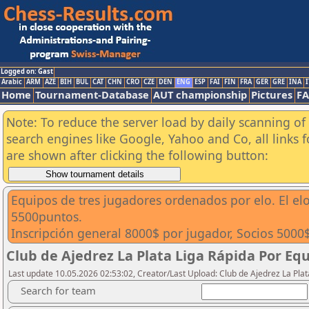
Logged on: Gast
Arabic
ARM
AZE
BIH
BUL
CAT
CHN
CRO
CZE
DEN
ENG
ESP
FAI
FIN
FRA
GER
GRE
INA
I
Home
Tournament-Database
AUT championship
Pictures
F
Note: To reduce the server load by daily scanning of a
search engines like Google, Yahoo and Co, all links 
are shown after clicking the following button:
Equipos de tres jugadores ordenados por elo. El elo
5500puntos.
Inscripción general 8000$ por jugador, Socios 5000
Club de Ajedrez La Plata Liga Rápida Por Eq
Last update 10.05.2026 02:53:02, Creator/Last Upload: Club de Ajedrez La Plat
Search for team