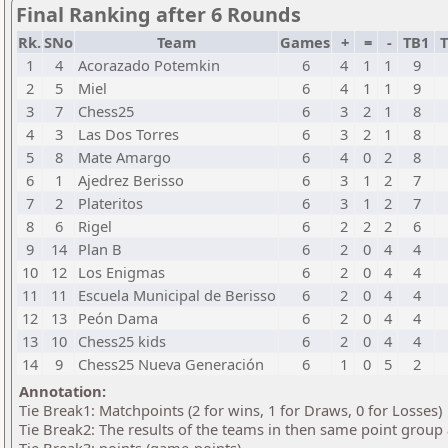
Final Ranking after 6 Rounds
Rk.
SNo
Team
Games
+
=
-
TB1
T
1
4
Acorazado Potemkin
6
4
1
1
9
2
5
Miel
6
4
1
1
9
3
7
Chess25
6
3
2
1
8
4
3
Las Dos Torres
6
3
2
1
8
5
8
Mate Amargo
6
4
0
2
8
6
1
Ajedrez Berisso
6
3
1
2
7
7
2
Plateritos
6
3
1
2
7
8
6
Rigel
6
2
2
2
6
9
14
Plan B
6
2
0
4
4
10
12
Los Enigmas
6
2
0
4
4
11
11
Escuela Municipal de Berisso
6
2
0
4
4
12
13
Peón Dama
6
2
0
4
4
13
10
Chess25 kids
6
2
0
4
4
14
9
Chess25 Nueva Generación
6
1
0
5
2
Annotation:
Tie Break1: Matchpoints (2 for wins, 1 for Draws, 0 for Losses)
Tie Break2: The results of the teams in then same point group