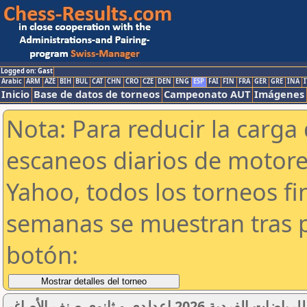
Logged on: Gast
Arabic
ARM
AZE
BIH
BUL
CAT
CHN
CRO
CZE
DEN
ENG
ESP
FAI
FIN
FRA
GER
GRE
INA
I
Inicio
Base de datos de torneos
Campeonato AUT
Imágenes
Nota: Para reducir la carga 
escaneos diarios de motor
Yahoo, todos los torneos f
semanas se muestran tras p
botón:
ية 2026 إعدلدي و ثانوي صنف الأصاغر