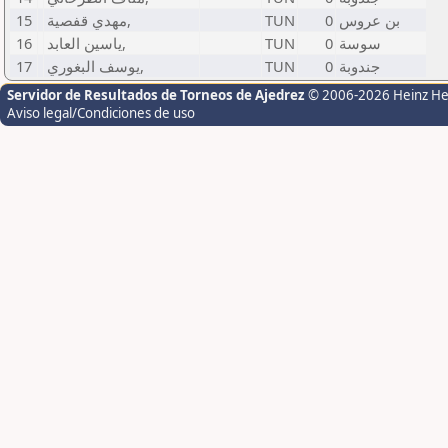
15
مهدي قفصية,
TUN
0
بن عروس
16
ياسين العابد,
TUN
0
سوسة
17
يوسف البغوري,
TUN
0
جندوبة
Servidor de Resultados de Torneos de Ajedrez
© 2006-2026 Heinz H
Aviso legal/Condiciones de uso