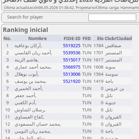
Última actualización06.05.2026 01:36:42, Propietario/Última carga: Hammami
Search for player
Ranking inicial
No.
Nombre
FIDE-ID
FED
Elo
Club/Ciudad
1
أركان بوعافية,
5519225
TUN
1784
صفاقس
2
أحمد ريان القابسي,
5539536
TUN
1701
المنستير
3
هاشم الزينة,
5515017
TUN
1617
المنستير
4
محمد أحمد عماري,
5566975
TUN
1608
منوبة
5
أيوب بوهلال,
5513006
TUN
1564
سوسة
6
محمد ين يوسف,
5521920
TUN
1419
باجة
7
أحمد الخميري,
TUN
0
بن عروس
8
أحمد جعفر,
TUN
0
نابل
9
آدم الكعبي,
TUN
0
جنوبة
10
رسلان الشاوش,
TUN
0
نابل
11
كفاح العيساوي,
TUN
0
القيروان
12
محمد حسان المسعودي,
TUN
0
القيروان
13
محمد ريان التومي,
TUN
0
باجة
14
مناف الطرخاني,
TUN
0
جندوبة