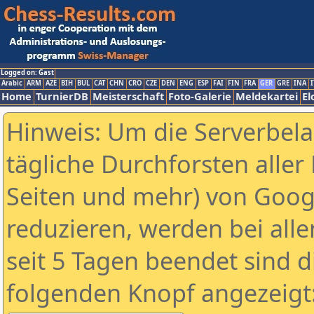
Logged on: Gast
Arabic
ARM
AZE
BIH
BUL
CAT
CHN
CRO
CZE
DEN
ENG
ESP
FAI
FIN
FRA
GER
GRE
INA
I
Home
TurnierDB
Meisterschaft
Foto-Galerie
Meldekartei
El
Hinweis: Um die Serverbel
tägliche Durchforsten aller 
Seiten und mehr) von Goog
reduzieren, werden bei alle
seit 5 Tagen beendet sind d
folgenden Knopf angezeigt