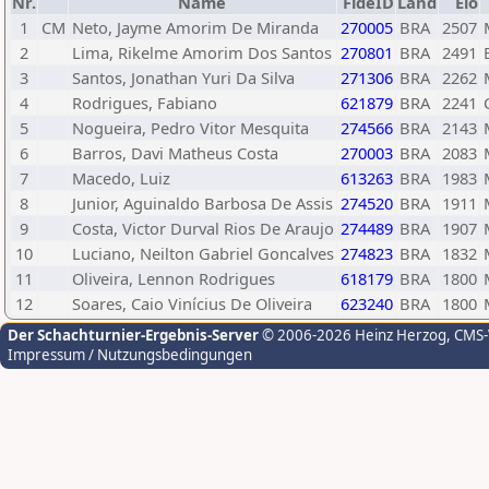
Nr.
Name
FideID
Land
Elo
1
CM
Neto, Jayme Amorim De Miranda
270005
BRA
2507
2
Lima, Rikelme Amorim Dos Santos
270801
BRA
2491
3
Santos, Jonathan Yuri Da Silva
271306
BRA
2262
4
Rodrigues, Fabiano
621879
BRA
2241
5
Nogueira, Pedro Vitor Mesquita
274566
BRA
2143
6
Barros, Davi Matheus Costa
270003
BRA
2083
7
Macedo, Luiz
613263
BRA
1983
8
Junior, Aguinaldo Barbosa De Assis
274520
BRA
1911
9
Costa, Victor Durval Rios De Araujo
274489
BRA
1907
10
Luciano, Neilton Gabriel Goncalves
274823
BRA
1832
11
Oliveira, Lennon Rodrigues
618179
BRA
1800
12
Soares, Caio Vinícius De Oliveira
623240
BRA
1800
Der Schachturnier-Ergebnis-Server
© 2006-2026 Heinz Herzog
, CMS
Impressum / Nutzungsbedingungen