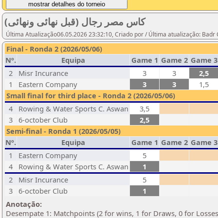
كاس مصر رجال (قبل نهائى ونهائى)
Última Atualização06.05.2026 23:32:10, Criado por / Última atualização: Bad
Final - Ronda 2 (2026/05/06)
Nº.
Equipa
Game 1
Game 2
Game 3
2
Misr Incurance
3
3
2,5
1
Eastern Company
3
3
1,5
Small final for third place - Ronda 2 (2026/05/06)
4
Rowing & Water Sports C. Aswan
3,5
3
6-october Club
2,5
Semi-final - Ronda 1 (2026/05/05)
Nº.
Equipa
Game 1
Game 2
Game 3
1
Eastern Company
5
4
Rowing & Water Sports C. Aswan
1
2
Misr Incurance
5
3
6-october Club
1
Anotação:
Desempate 1: Matchpoints (2 for wins, 1 for Draws, 0 for Losses