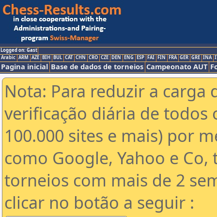
Logged on: Gast
Arabic
ARM
AZE
BIH
BUL
CAT
CHN
CRO
CZE
DEN
ENG
ESP
FAI
FIN
FRA
GER
GRE
INA
I
Pagina inicial
Base de dados de torneios
Campeonato AUT
F
Nota: Para reduzir a carga 
verificação diária de todos 
100.000 sites e mais) por 
como Google, Yahoo e Co, t
torneios com mais de 2 se
clicar no botão a seguir :