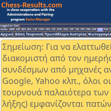
Logged on: Gast
Arabic
ARM
AZE
BIH
BUL
CAT
CHN
CRO
CZE
DEN
ENG
ESP
FAI
FIN
FRA
GER
GRE
INA
I
Αρχική
Βάση Τουρνουά
Πρωτάθλημα Αυστρίας
Φωτογραφίε
Σημείωση: Για να ελαττωθε
διακομιστή από τον ημερή
συνδέσμων από μηχανές α
Google, Yahoo κλπ., όλοι ο
τουρνουά παλαιότερα των 
λήξης) εμφανίζονται πατών