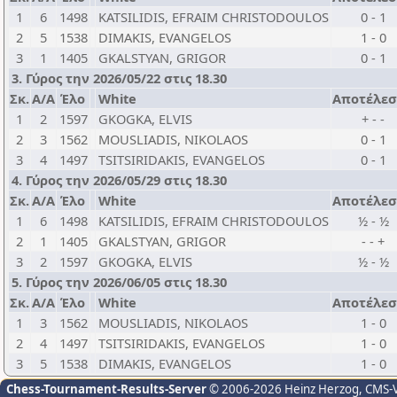
1
6
1498
KATSILIDIS, EFRAIM CHRISTODOULOS
0 - 1
2
5
1538
DIMAKIS, EVANGELOS
1 - 0
3
1
1405
GKALSTYAN, GRIGOR
0 - 1
3. Γύρος την 2026/05/22 στις 18.30
Σκ.
Α/Α
Έλο
White
Αποτέλε
1
2
1597
GKOGKA, ELVIS
+ - -
2
3
1562
MOUSLIADIS, NIKOLAOS
0 - 1
3
4
1497
TSITSIRIDAKIS, EVANGELOS
0 - 1
4. Γύρος την 2026/05/29 στις 18.30
Σκ.
Α/Α
Έλο
White
Αποτέλε
1
6
1498
KATSILIDIS, EFRAIM CHRISTODOULOS
½ - ½
2
1
1405
GKALSTYAN, GRIGOR
- - +
3
2
1597
GKOGKA, ELVIS
½ - ½
5. Γύρος την 2026/06/05 στις 18.30
Σκ.
Α/Α
Έλο
White
Αποτέλε
1
3
1562
MOUSLIADIS, NIKOLAOS
1 - 0
2
4
1497
TSITSIRIDAKIS, EVANGELOS
1 - 0
3
5
1538
DIMAKIS, EVANGELOS
1 - 0
Chess-Tournament-Results-Server
© 2006-2026 Heinz Herzog
, CMS-