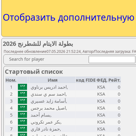
Отобразить дополнительну
بطولة الايتام للشطرنج 2026
Последнее обновление07.05.2026 21:52:24, Автор/Последняя загрузка: FA Y
Search for player
Стартовый список
Ном.
Имя
код FIDE
ФЕД.
Рейт.
1
احمد ادريس برناوي,
KSA
0
2
احمد سم ي سندي,
KSA
0
3
أسامة زايد عسيري,
KSA
0
4
اصيل محمد برجس,
KSA
0
5
بسام أحمد,
KSA
0
6
بكر عمر تكروني,
KSA
0
7
حمزة نادر قاري,
KSA
0
8
خالد محمد هوساوي,
KSA
0