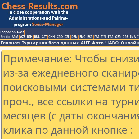
Logged on: Gast
Arabic
ARM
AZE
BIH
BUL
CAT
CHN
CRO
CZE
DEN
ENG
ESP
FAI
FIN
FRA
GER
GRE
INA
I
Главная
Турнирная база данных
AUT
Фото
ЧАВО
Онлайн
Примечание: Чтобы снизит
из-за ежедневного сканир
поисковыми системами ти
проч., все ссылки на тур
месяцев (с даты окончани
клика по данной кнопке :