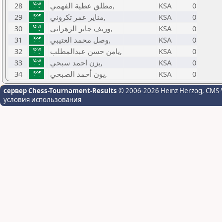
28
مطلق عطية الفهمي,
KSA
0
29
مناير عمر تكروني,
KSA
0
30
وريف جابر الزهراني,
KSA
0
31
وصل محمد العتيبي,
KSA
0
32
يامن حسن عبدالمطلب,
KSA
0
33
يزن احمد سبحي,
KSA
0
34
يون أحمد الصبحي,
KSA
0
сервер Chess-Tournament-Results
© 2006-2026 Heinz Herzog
, CMS-
условия использования