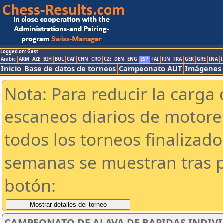
Logged on: Gast
Arabic
ARM
AZE
BIH
BUL
CAT
CHN
CRO
CZE
DEN
ENG
ESP
FAI
FIN
FRA
GER
GRE
INA
I
Inicio
Base de datos de torneos
Campeonato AUT
Imágenes
Nota: Para reducir la carga 
escaneos diarios de motor
todos los torneos finalizad
semanas se muestran tras p
botón:
CAMPEONATO DE ALAVA DE RAPIDAS INDIVI