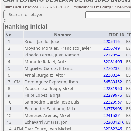
Última actualización10.05.2026 13:18:04, Propietario/Última carga: RubenPo
Search for player
Ranking inicial
No.
Nombre
FIDE-ID
F
1
Knorr Jarillo, Jose
2205416
ES
2
Moyano Morales, Francisco Javier
2206749
ES
3
Pinedo Lerma, Juan Ramon
2212854
ES
4
Morante Rafael, Aritz
32081405
ES
5
Miguelez Garcia, Erlantz
2276232
ES
6
Arnal Iturgaitz, Aitor
2220024
ES
7
CM
Dominguez Exposito, Ibon
54589452
ES
8
Zubizarreta Riego, Mikel
22231960
ES
9
Filibi Lopez, Borja
22289976
ES
10
Sampedro Garcia, Jose Luis
22229957
ES
11
Fernandez Santiago, Mikel
54773903
ES
12
Meneses Arenas, Mikel
2241587
ES
13
Echavarri Arraras, Jon
523001216
ES
14
AFM
Diaz Foure, Jean Michel
32062346
ES