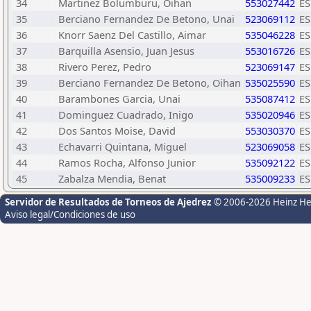
34
Martinez Bolumburu, Oihan
553027442
ES
35
Berciano Fernandez De Betono, Unai
523069112
ES
36
Knorr Saenz Del Castillo, Aimar
535046228
ES
37
Barquilla Asensio, Juan Jesus
553016726
ES
38
Rivero Perez, Pedro
523069147
ES
39
Berciano Fernandez De Betono, Oihan
535025590
ES
40
Barambones Garcia, Unai
535087412
ES
41
Dominguez Cuadrado, Inigo
535020946
ES
42
Dos Santos Moise, David
553030370
ES
43
Echavarri Quintana, Miguel
523069058
ES
44
Ramos Rocha, Alfonso Junior
535092122
ES
45
Zabalza Mendia, Benat
535009233
ES
Servidor de Resultados de Torneos de Ajedrez
© 2006-2026 Heinz H
Aviso legal/Condiciones de uso