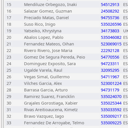
15
Mendiluze Orbegozo, Inaki
54512913
ES
16
Salazar Gomez, Guzman
24508292
ES
17
Preciado Matas, Daniel
94755736
ES
18
Suso Rico, Inigo
535026596
ES
19
Yatseiko, Khrystyna
34173803
U
20
Abalos Lopez, Pablo
535046082
ES
21
Fernandez Mateos, Oihan
523069015
ES
22
Rivero Rivero, Jose Maria
22292128
ES
23
Gomez De Segura Pereda, Peio
54770556
ES
24
Dominguez Exposito, Sara
94723311
ES
25
Ugalde Varela, Raul
32095295
ES
26
Vegas Simal, Guillermo
54711967
ES
27
Vilches Garcia, Alex
523001224
ES
28
Barrasa Garcia, Arturo
94731179
ES
29
Ramirez Suarez, Francklin
535024070
ES
30
Grajales Gorostiaga, Xabier
535025344
ES
31
Rivas Areitioaucena, Kimetz
535033592
ES
32
Bravo Vazquez, Iago
535009217
ES
33
Fernandez De Arroyabe, Telmo
535009225
ES