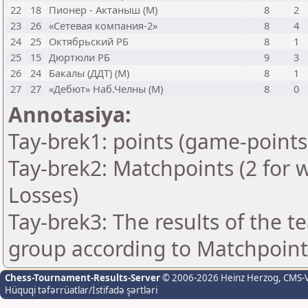
22
18
Пионер - Актаныш (М)
8
2
23
26
«Сетевая компания-2»
8
4
24
25
Октябрьский РБ
8
1
25
15
Дюртюли РБ
9
3
26
24
Бакалы (ДДТ) (М)
8
1
27
27
«Дебют» Наб.Челны (М)
8
0
Annotasiya:
Tay-brek1: points (game-points
Tay-brek2: Matchpoints (2 for w
Losses)
Tay-brek3: The results of the 
group according to Matchpoint
Chess-Tournament-Results-Server
© 2006-2026 Heinz Herzog
, CMS-
Hüquqi təfərrüatlar/İstifadə şərtləri