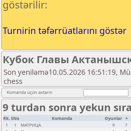
göstərilir:
Turnirin təfərrüatlarını göstər
Кубок Главы Актанышско
Son yeniləmə10.05.2026 16:51:19, Müə
chess
Komanda üçün axtarın
9 turdan sonra yekun sır
Rk.
SNo
Komanda
Oyunlar
+
1
1
МАТРИЦА
9
7