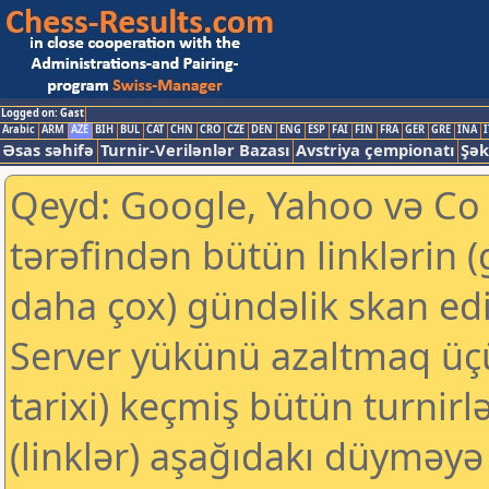
Logged on: Gast
Arabic
ARM
AZE
BIH
BUL
CAT
CHN
CRO
CZE
DEN
ENG
ESP
FAI
FIN
FRA
GER
GRE
INA
I
Əsas səhifə
Turnir-Verilənlər Bazası
Avstriya çempionatı
Şək
Qeyd: Google, Yahoo və Co k
tərəfindən bütün linklərin 
daha çox) gündəlik skan edil
Server yükünü azaltmaq üç
tarixi) keçmiş bütün turnirl
(linklər) aşağıdakı düyməyə