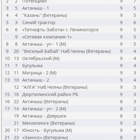
2
2
Потенциал
9
7
3
5
Актаныш - 1
9
5
4
4
"Казань" (Ветераны)
9
5
5
3
Синий трактор
9
6
6
6
«Татнефть-Забота» г. Лениногорск
9
5
9
«Сетевая компания-1»
9
5
8
8
Актаныш - уч - 1 (М)
9
5
9
20
"Веселый Бабай" Наб.Челны (Ветераны)
9
4
10
13
Октябрьский (М)
9
4
11
7
Бугульма
9
4
12
11
Матрица - 2 (М)
9
3
13
10
Актаныш - 2
9
4
12
"АЛГА" Наб.Челны (Ветераны)
9
5
15
16
Дюртюлинский район РБ
9
3
16
22
Актаныш (Ветераны)
8
3
17
14
Актаныш - уч - 2 (М)
8
2
19
Актаныш - Девушки
8
3
21
Мензелинск (Ветераны)
9
2
20
17
Юность - Бугульма (М)
9
4
21
23
«Заинск» (Ветераны)
8
2