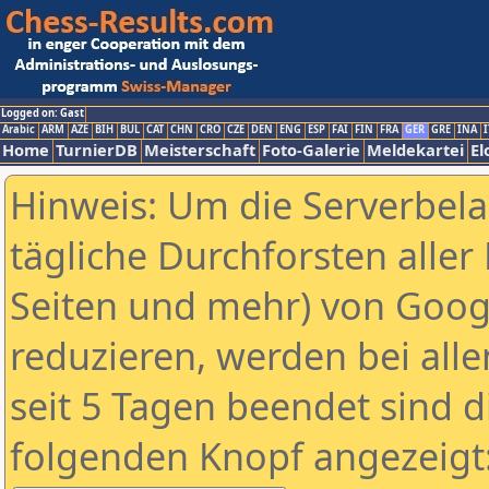
Logged on: Gast
Arabic
ARM
AZE
BIH
BUL
CAT
CHN
CRO
CZE
DEN
ENG
ESP
FAI
FIN
FRA
GER
GRE
INA
I
Home
TurnierDB
Meisterschaft
Foto-Galerie
Meldekartei
El
Hinweis: Um die Serverbel
tägliche Durchforsten aller 
Seiten und mehr) von Goog
reduzieren, werden bei alle
seit 5 Tagen beendet sind d
folgenden Knopf angezeigt