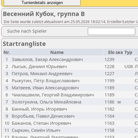
Весенний Кубок, группа В
Die Seite wurde zuletzt aktualisiert am 25.05.2026 18:02:14, Ersteller/Letzter
Suche nach Spieler
Startrangliste
Nr.
Name
Elo
sex
Typ
1
Завьялов, Захар Александрович
1239
С
2
Лысык, Даниил Юрьевич
1228
U08
Л
3
Петров, Михаил Андреевич
1227
Л
4
Рыжутин, Пётр Владиславович
1199
С
5
Матвеев, Иван Александрович
1189
С
6
Чиалашвили, Георгий Владимирович
1189
С
7
Золотухина, Ольга Михайловна
1186
w
С
8
Банный, Игорь Игоревич
1182
С
9
Воробьев, Павел Денисович
1164
С
10
Бажанов, Степан Игоревич
1163
С
11
Сыркин, Семён Ильич
1158
С
12
Ваулин, Дмитрий Дмитриевич
1153
С