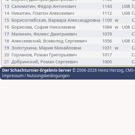
13
Саломатин, Фёдор Антонович
1143
U08
С
14
Никитин, Платон Алексеевич
1112
U08
С
15
Борисоглебская, Варвара Александровна
1109
w
С
16
Борисова, София Николаевна
1084
w
U08
С
17
Малинин, Феликс Дмитриевич
1079
С
18
Алексеевский, Всеволод Сергеевич
1056
U08
С
19
Золотухина, Мария Михайловна
1031
w
С
20
Горланов, Роман Григорьевич
1017
С
21
Добринский, Роман Сергеевич
1000
С
Der Schachturnier-Ergebnis-Server
© 2006-2026 Heinz Herzog
, CMS
Impressum / Nutzungsbedingungen