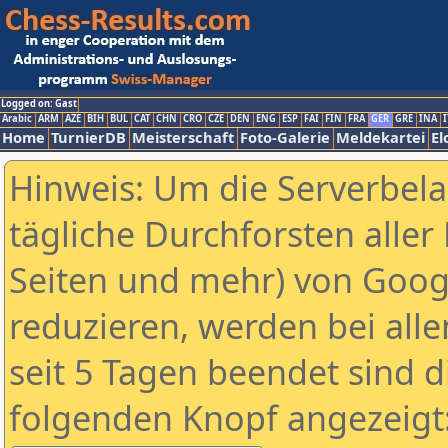
Logged on: Gast
Arabic
ARM
AZE
BIH
BUL
CAT
CHN
CRO
CZE
DEN
ENG
ESP
FAI
FIN
FRA
GER
GRE
INA
I
Home
TurnierDB
Meisterschaft
Foto-Galerie
Meldekartei
El
Hinweis: Um die Serverbel
tägliche Durchforsten aller 
Seiten und mehr) von Goog
reduzieren, werden bei alle
seit 5 Tagen beendet sind d
folgenden Knopf angezeigt