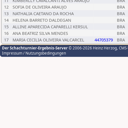
11
KIMBERLLY CAVALCANTI ALVES ARAUJO
BRA
12
SOFIA DE OLIVEIRA ARAUJO
BRA
13
NATHALIA CAETANO DA ROCHA
BRA
14
HELENA BARRETO DALDEGAN
BRA
15
ALLINE APARECIDA CAPARELLI KERSUL
BRA
16
ANA BEATRIZ SILVA MENDES
BRA
17
MARIA CECILIA OLIVEIRA VALCARCEL
44705379
BRA
Der Schachturnier-Ergebnis-Server
© 2006-2026 Heinz Herzog
, CMS
Impressum / Nutzungsbedingungen