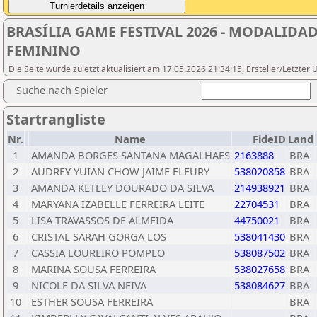
BRASÍLIA GAME FESTIVAL 2026 - MODALIDA
FEMININO
Die Seite wurde zuletzt aktualisiert am 17.05.2026 21:34:15, Ersteller/Letzte
Suche nach Spieler
Startrangliste
Nr.
Name
FideID
Land
1
AMANDA BORGES SANTANA MAGALHAES
2163888
BRA
2
AUDREY YUIAN CHOW JAIME FLEURY
538020858
BRA
3
AMANDA KETLEY DOURADO DA SILVA
214938921
BRA
4
MARYANA IZABELLE FERREIRA LEITE
22704531
BRA
5
LISA TRAVASSOS DE ALMEIDA
44750021
BRA
6
CRISTAL SARAH GORGA LOS
538041430
BRA
7
CASSIA LOUREIRO POMPEO
538087502
BRA
8
MARINA SOUSA FERREIRA
538027658
BRA
9
NICOLE DA SILVA NEIVA
538084627
BRA
10
ESTHER SOUSA FERREIRA
BRA