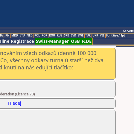
Servert
TA
JPN
MKD
LTU
NED
POL
POR
ROU
RUS
SRB
SVK
SWE
TUR
UKR
VIE
FontSize:11pt
line Registrace
Swiss-Manager
ÖSB
FIDE
kenováním všech odkazů (denně 100 000
Co, všechny odkazy turnajů starší než dva
iknutí na následující tlačítko:
deration (Licence 70)
Hledej