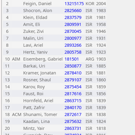
2
Feigin, Daniel
13215175
KOR
2004
3
Shocron, Alon
2825660
ISR
1983
4
Klein, Eldad
2837579
ISR
1981
5
Amit, Eli
2809591
ISR
1958
6
Zuker, Zivi
2870045
ISR
1946
7
Malin, Uri
2800977
ISR
1931
8
Lavi, Ariel
2893266
ISR
1924
9
Hertz, Yaniv
2805758
ISR
1923
10
AIM
Eisemberg, Gabriel
181501
ARG
1903
11
Barkai, Uri
2850877
ISR
1885
12
Kramer, Jonatan
2878410
ISR
1881
13
Rosner, Shaul
2879107
ISR
1860
14
Karov, Roy
2875454
ISR
1859
15
Faust, Roi
2817616
ISR
1856
16
Hornfeld, Ariel
2863715
ISR
1839
17
Patt, Zafrir
2840170
ISR
1839
18
ACM
Shunami, Tomer
2872617
ISR
1838
19
Kaadan, Lina
2875632
ISR
1824
20
Mintz, Yair
2863731
ISR
1818