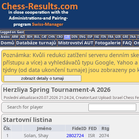
Logged on: Gast
Arabic
ARM
AZE
BIH
BUL
CAT
CHN
CRO
CZE
DEN
ENG
ESP
FAI
FIN
FRA
GER
GRE
INA
I
Domů
Databáze turnajů
Mistrovství AUT
Fotogalerie
FAQ
On
Poznámka: Kvůli redukci zatížení serveru denním s
přístupu a více) a vyhledávačů typu Google, Yahoo a 
týdny (od data ukončení turnaje) jsou zobrazeny po kl
Herzliya Spring Tournament-A 2026
Poslední aktualizace20.07.2026 21:24:24, Creator/Last Upload: Israel Chess Fe
Search for player
Startovní listina
Čís.
Jméno
FideID
FED
Rtg
1
Solan, Shay
2802724
ISR
2074