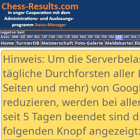
Logged on: Gast
Arabic
ARM
AZE
BIH
BUL
CAT
CHN
CRO
CZE
DEN
ENG
ESP
FAI
FIN
FRA
GER
GRE
INA
I
Home
TurnierDB
Meisterschaft
Foto-Galerie
Meldekartei
El
Hinweis: Um die Serverbela
tägliche Durchforsten aller 
Seiten und mehr) von Goog
reduzieren, werden bei alle
seit 5 Tagen beendet sind d
folgenden Knopf angezeigt