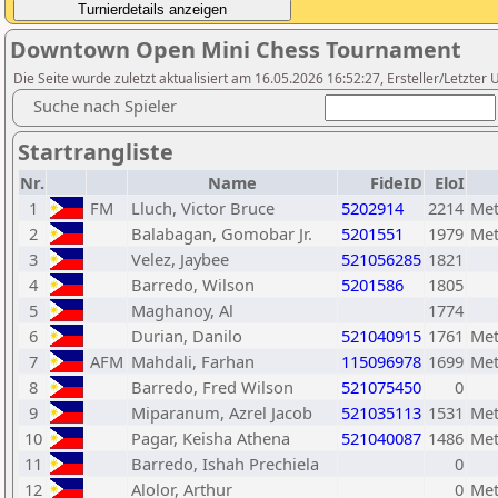
Downtown Open Mini Chess Tournament
Die Seite wurde zuletzt aktualisiert am 16.05.2026 16:52:27, Ersteller/Letzter 
Suche nach Spieler
Startrangliste
Nr.
Name
FideID
EloI
1
FM
Lluch, Victor Bruce
5202914
2214
Met
2
Balabagan, Gomobar Jr.
5201551
1979
Met
3
Velez, Jaybee
521056285
1821
4
Barredo, Wilson
5201586
1805
5
Maghanoy, Al
1774
6
Durian, Danilo
521040915
1761
Met
7
AFM
Mahdali, Farhan
115096978
1699
Met
8
Barredo, Fred Wilson
521075450
0
9
Miparanum, Azrel Jacob
521035113
1531
Met
10
Pagar, Keisha Athena
521040087
1486
Met
11
Barredo, Ishah Prechiela
0
12
Alolor, Arthur
0
Met