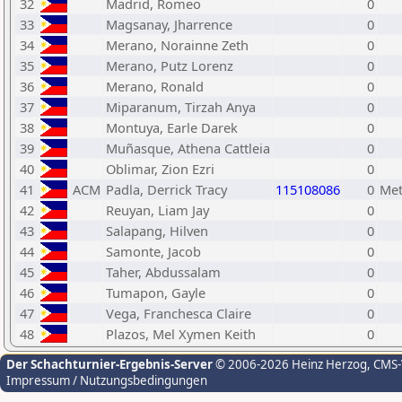
32
Madrid, Romeo
0
33
Magsanay, Jharrence
0
34
Merano, Norainne Zeth
0
35
Merano, Putz Lorenz
0
36
Merano, Ronald
0
37
Miparanum, Tirzah Anya
0
38
Montuya, Earle Darek
0
39
Muñasque, Athena Cattleia
0
40
Oblimar, Zion Ezri
0
41
ACM
Padla, Derrick Tracy
115108086
0
Met
42
Reuyan, Liam Jay
0
43
Salapang, Hilven
0
44
Samonte, Jacob
0
45
Taher, Abdussalam
0
46
Tumapon, Gayle
0
47
Vega, Franchesca Claire
0
48
Plazos, Mel Xymen Keith
0
Der Schachturnier-Ergebnis-Server
© 2006-2026 Heinz Herzog
, CMS
Impressum / Nutzungsbedingungen