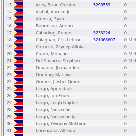
13
Ares, Brian Chester
5293553
0
14
Asibal, Aurelio Jr.
0
15
Atienza, Gyan
0
16
Bahunsua, Adrian
0
17
Cabading, Ruben
5233224
0
18
Calaguan, Cris Lebron
521068607
0
Met
19
Cornelio, Zeynep Alluka
0
20
Cuaro, Monaan
0
Met
21
Del Socorro, Stephen
0
Met
22
Dipantar, Jhanaloden
0
23
Dunting, Marlaw
0
24
Gomez, Jieshel Quinn
0
25
Largo, Aponidadz
0
26
Largo, Jon Erbec
0
27
Largo, Leigh Najdorf
0
28
Largo, Nietzsche
0
29
Largo, Nietzsche Jr.
0
30
Largo, Yevgeny Alekhine
0
31
Lorenzana, Alfredo
0