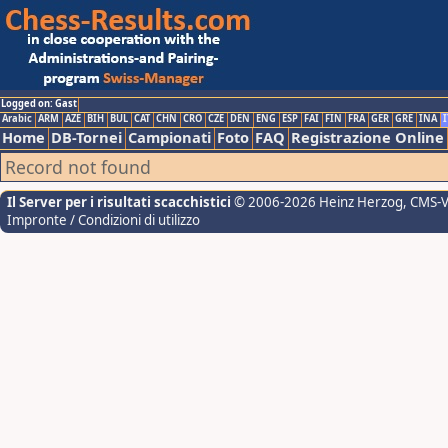
Logged on: Gast
Arabic
ARM
AZE
BIH
BUL
CAT
CHN
CRO
CZE
DEN
ENG
ESP
FAI
FIN
FRA
GER
GRE
INA
I
Home
DB-Tornei
Campionati
Foto
FAQ
Registrazione Online
Record not found
Il Server per i risultati scacchistici
© 2006-2026 Heinz Herzog
, CMS-
Impronte / Condizioni di utilizzo