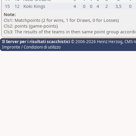
15
12
Koki Kings
4
0
0
4
2
3,5
0
Note:
Cls1: Matchpoints (2 for wins, 1 for Draws, 0 for Losses)
Cls2: points (game-points)
Cls3: The results of the teams in then same point group accord
Il Server per i risultati scacchistici
© 2006-2026 Heinz Herzog
, CMS-
Impronte / Condizioni di utilizzo