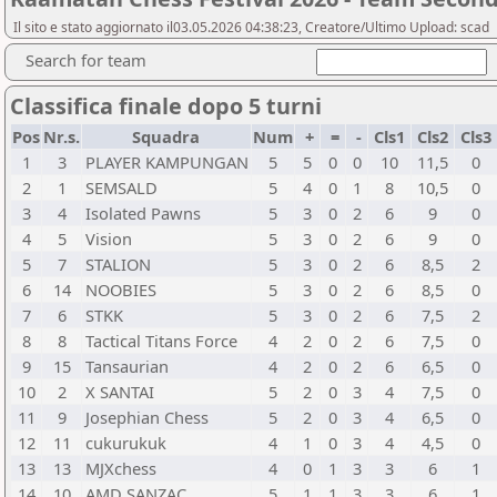
Il sito e stato aggiornato il03.05.2026 04:38:23, Creatore/Ultimo Upload: scad
Search for team
Classifica finale dopo 5 turni
Pos
Nr.s.
Squadra
Num
+
=
-
Cls1
Cls2
Cls3
1
3
PLAYER KAMPUNGAN
5
5
0
0
10
11,5
0
2
1
SEMSALD
5
4
0
1
8
10,5
0
3
4
Isolated Pawns
5
3
0
2
6
9
0
4
5
Vision
5
3
0
2
6
9
0
5
7
STALION
5
3
0
2
6
8,5
2
6
14
NOOBIES
5
3
0
2
6
8,5
0
7
6
STKK
5
3
0
2
6
7,5
2
8
8
Tactical Titans Force
4
2
0
2
6
7,5
0
9
15
Tansaurian
4
2
0
2
6
6,5
0
10
2
X SANTAI
5
2
0
3
4
7,5
0
11
9
Josephian Chess
5
2
0
3
4
6,5
0
12
11
cukurukuk
4
1
0
3
4
4,5
0
13
13
MJXchess
4
0
1
3
3
6
1
14
10
AMD SANZAC
5
1
1
3
3
6
1