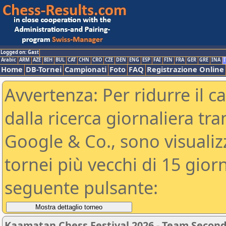
Logged on: Gast
Arabic
ARM
AZE
BIH
BUL
CAT
CHN
CRO
CZE
DEN
ENG
ESP
FAI
FIN
FRA
GER
GRE
INA
I
Home
DB-Tornei
Campionati
Foto
FAQ
Registrazione Online
Avvertenza: Per ridurre il c
dalla ricerca giornaliera tra
Google & Co., sono visualizzab
tornei più vecchi di 15 gio
seguente pulsante:
Kaamatan Chess Festival 2026 - Team Second