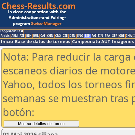
Logged on: Gast
Arabic
ARM
AZE
BIH
BUL
CAT
CHN
CRO
CZE
DEN
ENG
ESP
FAI
FIN
FRA
GER
GRE
INA
I
Inicio
Base de datos de torneos
Campeonato AUT
Imágenes
Nota: Para reducir la carga 
escaneos diarios de motor
Yahoo, todos los torneos f
semanas se muestran tras p
botón:
01 Mai 2026 siliana