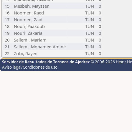
15
Mesbeh, Mayssen
TUN
0
16
Noomen, Raed
TUN
0
17
Noomen, Zaid
TUN
0
18
Nouri, Yaakoub
TUN
0
19
Nouri, Zakaria
TUN
0
20
Sallemi, Mariam
TUN
0
21
Sallemi, Mohamed Amine
TUN
0
22
Zribi, Rayen
TUN
0
Servidor de Resultados de Torneos de Ajedrez
© 2006-2026 Heinz H
Aviso legal/Condiciones de uso