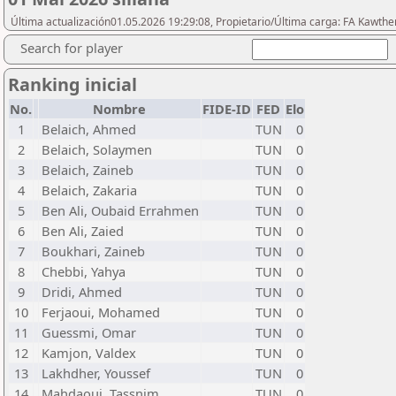
Última actualización01.05.2026 19:29:08, Propietario/Última carga: FA Kawthe
Search for player
Ranking inicial
No.
Nombre
FIDE-ID
FED
Elo
1
Belaich, Ahmed
TUN
0
2
Belaich, Solaymen
TUN
0
3
Belaich, Zaineb
TUN
0
4
Belaich, Zakaria
TUN
0
5
Ben Ali, Oubaid Errahmen
TUN
0
6
Ben Ali, Zaied
TUN
0
7
Boukhari, Zaineb
TUN
0
8
Chebbi, Yahya
TUN
0
9
Dridi, Ahmed
TUN
0
10
Ferjaoui, Mohamed
TUN
0
11
Guessmi, Omar
TUN
0
12
Kamjon, Valdex
TUN
0
13
Lakhdher, Youssef
TUN
0
14
Mahdaoui, Tassnim
TUN
0