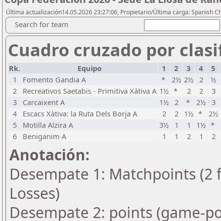
Última actualización14.05.2026 23:27:06, Propietario/Última carga: Spanish C
Search for team
Cuadro cruzado por clasif
Rk.
Equipo
1
2
3
4
5
1
Fomento Gandia A
*
2½
2½
2
½
2
Recreativos Saetabis - Primitiva Xàtiva A
1½
*
2
2
3
3
Carcaixent A
1½
2
*
2½
3
4
Escacs Xàtiva: la Ruta Dels Borja A
2
2
1½
*
2½
5
Motilla Alzira A
3½
1
1
1½
*
6
Beniganim A
1
1
2
1
2
Anotación:
Desempate 1: Matchpoints (2 fo
Losses)
Desempate 2: points (game-po