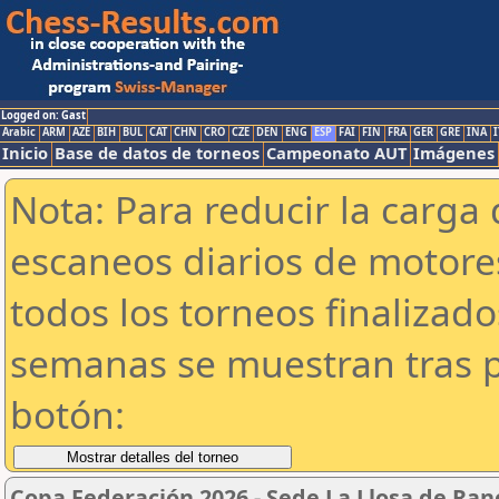
Logged on: Gast
Arabic
ARM
AZE
BIH
BUL
CAT
CHN
CRO
CZE
DEN
ENG
ESP
FAI
FIN
FRA
GER
GRE
INA
I
Inicio
Base de datos de torneos
Campeonato AUT
Imágenes
Nota: Para reducir la carga 
escaneos diarios de motor
todos los torneos finalizad
semanas se muestran tras p
botón:
Copa Federación 2026 - Sede La Llosa de Ra