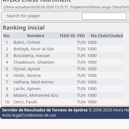
Última actualización30.04.2026 15:35:51, Propietario/Última carga: ChessPair
Search for player
Ranking inicial
No.
Nombre
FIDE-ID
FED
Elo
Club/Ciudad
1
Bahri, Chiheb
TUN
1000
2
Bettayb, Noor al-ilah
TUN
1000
3
Bouslama, Hassan
TUN
1000
4
Chaabouni, Ghassen
TUN
1000
5
Djmal, Ayoub
TUN
1000
6
Hbibi, Yassine
TUN
1000
7
Hefiane, Med Amine
TUN
1000
8
Laribi, Aymen
TUN
1000
9
Mdaini, Mohamed Aziz
TUN
1000
10
Omri, Farah
TUN
1000
Servidor de Resultados de Torneos de Ajedrez
© 2006-2026 Heinz H
Aviso legal/Condiciones de uso