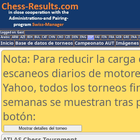
Logged on: Gast
Arabic
ARM
AZE
BIH
BUL
CAT
CHN
CRO
CZE
DEN
ENG
ESP
FAI
FIN
FRA
GER
GRE
INA
I
Inicio
Base de datos de torneos
Campeonato AUT
Imágenes
Nota: Para reducir la carga 
escaneos diarios de motor
Yahoo, todos los torneos f
semanas se muestran tras p
botón:
ATLAS Chess Tournment