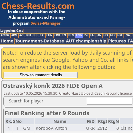
Logged on: Gast
Arabic
ARM
AZE
BIH
BUL
CAT
CHN
CRO
CZE
DEN
ENG
ESP
FAI
FIN
FRA
GER
GRE
INA
I
Home
Tournament-Database
AUT championship
Pictures
F
Note: To reduce the server load by daily scanning of a
search engines like Google, Yahoo and Co, all links 
are shown after clicking the following button:
Ostravský koník 2026 FIDE Open A
Last update 10.05.2026 15:39:30, Creator/Last Upload: Czech Republic licence
Search for player
Final Ranking after 9 Rounds
Rk.
SNo
Name
FED
RtgI
RtgN
1
1
GM
Korobov, Anton
UKR
2612
0
Cizinc