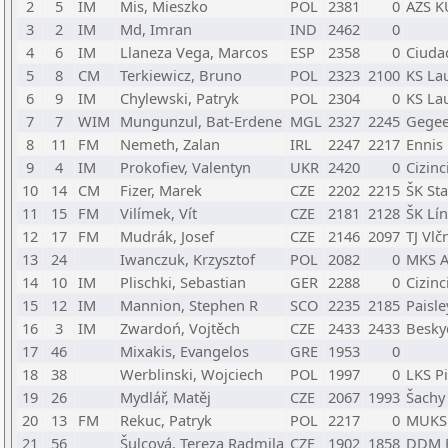
2
5
IM
Mis, Mieszko
POL
2381
0
AZS KU
3
2
IM
Md, Imran
IND
2462
0
4
6
IM
Llaneza Vega, Marcos
ESP
2358
0
Ciuda
5
8
CM
Terkiewicz, Bruno
POL
2323
2100
KS Lau
6
9
IM
Chylewski, Patryk
POL
2304
0
KS Lau
7
7
WIM
Mungunzul, Bat-Erdene
MGL
2327
2245
Gegee
8
11
FM
Nemeth, Zalan
IRL
2247
2217
Ennis
9
4
IM
Prokofiev, Valentyn
UKR
2420
0
Cizinc
10
14
CM
Fizer, Marek
CZE
2202
2215
ŠK St
11
15
FM
Vilímek, Vít
CZE
2181
2128
ŠK Lí
12
17
FM
Mudrák, Josef
CZE
2146
2097
TJ Vlč
13
24
Iwanczuk, Krzysztof
POL
2082
0
MKS A
14
10
IM
Plischki, Sebastian
GER
2288
0
Cizinc
15
12
IM
Mannion, Stephen R
SCO
2235
2185
Paisle
16
3
IM
Zwardoń, Vojtěch
CZE
2433
2433
Besky
17
46
Mixakis, Evangelos
GRE
1953
0
18
38
Werblinski, Wojciech
POL
1997
0
LKS P
19
26
Mydlář, Matěj
CZE
2067
1993
Šachy 
20
13
FM
Rekuc, Patryk
POL
2217
0
MUKS 
21
56
Šulcová, Tereza Radmila
CZE
1902
1858
DDM P