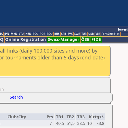
Servert
TA
JPN
MKD
LTU
NED
POL
POR
ROU
RUS
SRB
SVK
SWE
TUR
UKR
VIE
FontSize:11pt
AQ
Online Registration
Swiss-Manager
ÖSB
FIDE
ll links (daily 100.000 sites and more) by
for tournaments older than 5 days (end-date)
 10
Search
Club/City
Pts.
TB1
TB2
TB3
K
rtg+/-
i
7
40,5
51,5
38,5
10
-3,8