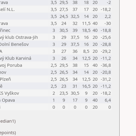
rava
3,5
29,5
38
18
20
-2
elí N.L.
3,5
27,5
37
17
20
-18,2
3,5
24,5
32,5
14
20
2,2
rava
3,5
24
32
11,5
40
-30
Třinec
3
30,5
39
18,5
40
-18,8
ý klub Ostrava-Jih
3
29
37,5
16
20
-25,6
 Dolní Benešov
3
29
37,5
16
20
-28,8
A
3
27
36
8,5
20
-29,2
vý Klub Karviná
3
26
34
12,5
20
-11,2
avoj Poruba
2,5
29,5
38
15
40
-36,8
nov
2,5
26,5
34
14
20
-20,8
 Plzeň
2,5
26,5
34
12,5
20
-31,2
ně
2,5
23
31
16,5
20
-11,2
S Vyškov
2
23,5
30,5
9
20
-18,2
n Opava
1
9
17
9
40
6,4
i
0
0
0
0
20
0
Median1)
epoints)