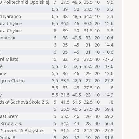
 Politechniki Opolskiej
7
37,5
48,5
35,5
10
9,5
6,5
39
50
33,5
10
2,2
d Naranco
6,5
38
48,5
34,5
10
3,3
ra Chylice
6,5
36,5
46
30,5
20
12,6
ra Chylice
6
39
50
31,5
10
5,3
n Arvai
6
38
49,5
33
20
10,4
6
35
45
31
20
14,4
i
6
35
45
31
10
-10,6
aré Město
6
32
40
27,5
40
-27,2
ně
5,5
42
52,5
35,5
20
47,6
nov
5,5
36
46
29
20
13,6
gros Chełm
5,5
33,5
42,5
27
20
27,2
i
5,5
33
43
27,5
10
-6
y
5,5
31,5
40,5
23
10
-14,9
dská Šachová Škola Z.S.
5
41,5
51,5
32,5
10
-8
5
35,5
46,5
27,5
20
59,4
iast Śrem
5
35,5
46
26
40
69,2
Krnov, Z.S.
5
34,5
44
28
40
56,4
Stoczek 45 Białystok
5
31,5
40
24,5
20
-27,8
raha 6
5
29
37
19
20
31,6