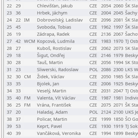
22
29
Chlevišťan, Jakub
CZE
2054
2060
ŠK Sl
23
36
Hrbek, Jáchym
CZE
2004
2045
Šachy
24
22
IM
Dobrovolský, Ladislav
CZE
2096
2081
ŠK Sl
25
45
Svoboda, Tobias
CZE
1962
1997
ŠK Sl
26
19
Zádrapa, Radek
CZE
2136
2067
Šachov
27
42
WCM
Kopcová, Ludmila
CZE
1983
1970
TJ Ost
28
27
Kuboš, Rostislav
CZE
2062
2073
SK Sla
29
18
Šigut, Ondřej
CZE
2146
1979
Besky
30
28
Tauš, Martin
CZE
2056
1994
SK St
31
23
Sliwerski, Radoslaw
POL
2086
2300
LKS W
32
30
CM
Židek, Václav
CZE
2050
1985
ŠK Sl
33
35
Bjolek, Jan
CZE
2006
1925
Besky
34
33
Veselý, Martin
CZE
2031
2047
TJ Ost
35
40
FM
Valenta, Vít Václav
CZE
1987
1981
Indivi
36
25
FM
Vrána, František
CZE
2075
2071
ŠK St
37
20
Haladaj, Adam
POL
2124
2100
UKS J
38
37
Policar, Martin
CZE
1999
1850
ŠO Gor
39
53
Keprt, Pavel
CZE
1930
1919
TJ So
40
39
Vančáková, Veronika
CZE
1994
1899
Besky