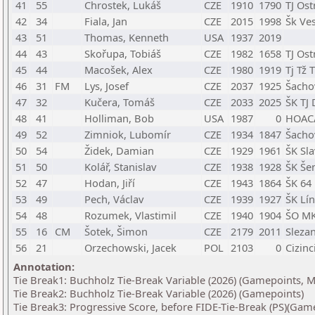
41
55
Chrostek, Lukáš
CZE
1910
1790
TJ Ost
42
34
Fiala, Jan
CZE
2015
1998
Šk Ves
43
51
Thomas, Kenneth
USA
1937
2019
44
43
Skořupa, Tobiáš
CZE
1982
1658
TJ Ost
45
44
Macošek, Alex
CZE
1980
1919
Tj Tž 
46
31
FM
Lys, Josef
CZE
2037
1925
Šachov
47
32
Kučera, Tomáš
CZE
2033
2025
ŠK TJ
48
41
Holliman, Bob
USA
1987
0
HOAC
49
52
Zimniok, Lubomír
CZE
1934
1847
Šacho
50
54
Židek, Damian
CZE
1929
1961
ŠK Sl
51
50
Kolář, Stanislav
CZE
1938
1928
ŠK Še
52
47
Hodan, Jiří
CZE
1943
1864
ŠK 64
53
49
Pech, Václav
CZE
1939
1927
ŠK Lí
54
48
Rozumek, Vlastimil
CZE
1940
1904
ŠO MK
55
16
CM
Šotek, Šimon
CZE
2179
2011
Sleza
56
21
Orzechowski, Jacek
POL
2103
0
Cizinc
Annotation:
Tie Break1: Buchholz Tie-Break Variable (2026) (Gamepoints, 
Tie Break2: Buchholz Tie-Break Variable (2026) (Gamepoints)
Tie Break3: Progressive Score, before FIDE-Tie-Break (PS)(Gam