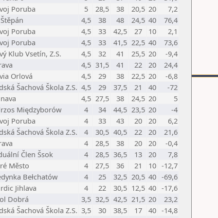
avoj Poruba
5
28,5
38
20,5
20
7,2
 Štěpán
4,5
38
48
24,5
40
76,4
avoj Poruba
4,5
33
42,5
27
10
2,1
avoj Poruba
4,5
33
41,5
22,5
40
73,6
ý Klub Vsetín, Z.S.
4,5
32
41
25,5
20
-9,4
rava
4,5
31,5
41
22
20
24,4
via Orlová
4,5
29
38
22,5
20
-6,8
dská Šachová Škola Z.S.
4,5
29
37,5
21
40
-72
onava
4,5
27,5
38
24,5
20
5
rzos Międzyborów
4
34
44,5
23,5
20
-4
avoj Poruba
4
33
43
20
20
6,2
dská Šachová Škola Z.S.
4
30,5
40,5
22
20
21,6
rava
4
28,5
38
20
20
-0,4
duální Člen Šsok
4
28,5
36,5
13
20
7,8
aré Město
4
27,5
36
21
10
-12,7
edynka Bełchatów
4
25
32,5
20,5
40
-69,6
dic Jihlava
4
22
30,5
12,5
40
-17,6
kol Dobrá
3,5
32,5
42,5
21,5
20
23,2
dská Šachová Škola Z.S.
3,5
30
38,5
17
40
-14,8