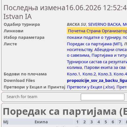
Последња измена16.06.2026 12:52:40,
Istvan IA
Одабир турнира
BACKA SU
,
SEVERNO BACKA
,
M
Линкови
Почетна Страна Организато
Избор параметара
покажи податке о турниру
,
п
Листе
Поредак са партијама (МП)
,
П
носитељству
,
Абецедни списа
о савезима, Партијама и тит
Турнирски састав са резулта
колима
,
Парови екипа за сва
Бодови по плочама
Коло.1
,
Коло.2
,
Коло.3
,
Коло.4
Download Files
propozicije_ssv_za_backu_lig
Претвори у Екцел и Принтај
Претвоти у Екцел (.xlsx)
,
Прет
Search for team
Поредак са партијама (Б
Мј
Екипа
1
2
3
4
5
6
7