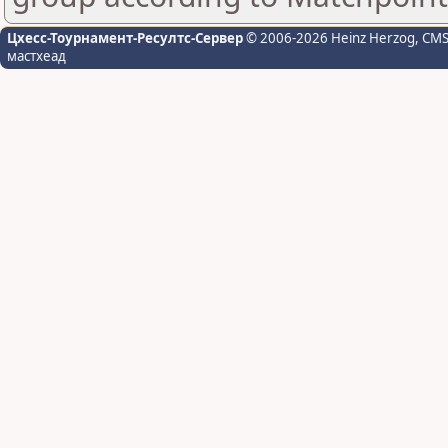
Цхесс-Тоурнамент-Ресултс-Сервер
© 2006-2026 Heinz Herzog
, CM
мастхеад