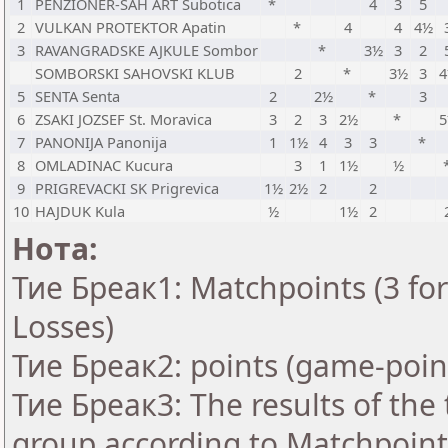
1
PENZIONER-SAH ART Subotica
*
4
3
5
2
VULKAN PROTEKTOR Apatin
*
4
4
4½
3
RAVANGRADSKE AJKULE Sombor
*
3½
3
2
SOMBORSKI SAHOVSKI KLUB
2
*
3½
3
5
SENTA Senta
2
2½
*
3
6
ZSAKI JOZSEF St. Moravica
3
2
3
2½
*
7
PANONIJA Panonija
1
1½
4
3
3
*
8
OMLADINAC Kucura
3
1
1½
½
9
PRIGREVACKI SK Prigrevica
1½
2½
2
2
10
HAJDUK Kula
½
1½
2
Нота:
Тие Бреак1: Matchpoints (3 for 
Losses)
Тие Бреак2: points (game-poin
Тие Бреак3: The results of the
group according to Matchpoint