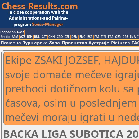
Logged on: Gast
Arabic
ARM
AZE
BIH
BUL
CAT
CHN
CRO
CZE
DEN
ENG
ESP
FAI
FIN
FRA
GER
GRE
INA
I
Почетна
Турнирска база
Првенство Аустрије
Pictures
FA
Ekipe ZSAKI JOZSEF, HAJD
svoje domaće mečeve igraj
prethodi dotičnom kolu sa
časova, osim u poslednjem 
mečevi moraju igrati u ned
BACKA LIGA SUBOTICA 20