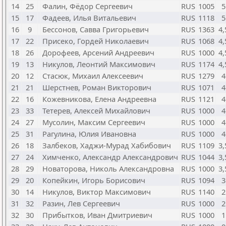
14
25
Фалин, Фёдор Сергеевич
RUS
1005
5
15
17
Фадеев, Илья Витальевич
RUS
1118
5
16
9
Бессонов, Савва Григорьевич
RUS
1363
4,
17
22
Присеко, Гордей Николаевич
RUS
1068
4,
18
26
Дорофеев, Арсений Андреевич
RUS
1000
4,
19
13
Никулов, Леонтий Максимович
RUS
1174
4,
20
12
Стасюк, Михаил Алексеевич
RUS
1279
4
21
21
Шерстнев, Роман Викторович
RUS
1071
4
22
16
Кожевникова, Елена Андреевна
RUS
1121
4
23
33
Тетерев, Алексей Михайлович
RUS
1000
4
24
27
Мусолин, Максим Сергеевич
RUS
1000
4
25
31
Рагулина, Юлия Ивановна
RUS
1000
4
26
18
Залбеков, Хаджи-Мурад Хабибович
RUS
1109
3,
27
24
Химченко, Александр Александрович
RUS
1044
3,
28
29
Новаторова, Николь Александровна
RUS
1000
3,
29
20
Копейкин, Игорь Борисович
RUS
1094
3
30
14
Никулов, Виктор Максимович
RUS
1140
2
31
32
Разин, Лев Сергеевич
RUS
1000
2
32
30
Прибытков, Иван Дмитриевич
RUS
1000
1