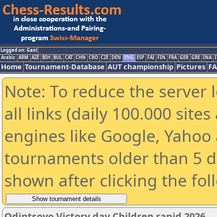
Logged on: Gast
Arabic
ARM
AZE
BIH
BUL
CAT
CHN
CRO
CZE
DEN
ENG
ESP
FAI
FIN
FRA
GER
GRE
INA
I
Home
Tournament-Database
AUT championship
Pictures
F
Note: To reduce the server 
all links (daily 100.000 sit
engines like Google, Yahoo a
tournaments older than 5 d
shown after clicking the fol
Odintsovo Victory day Children rapid 2026