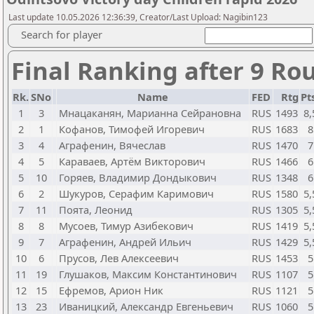
Last update 10.05.2026 12:36:39, Creator/Last Upload: Nagibin123
Search for player
Final Ranking after 9 Ro
Rk.
SNo
Name
FED
Rtg
Pt
1
3
Мнацаканян, Марианна Сейрановна
RUS
1493
8,
2
1
Кофанов, Тимофей Игоревич
RUS
1683
8
3
4
Аграфенин, Вячеслав
RUS
1470
7
4
5
Караваев, Артём Викторович
RUS
1466
6
5
10
Горяев, Владимир Дондыкович
RUS
1348
6
6
2
Шукуров, Серафим Каримович
RUS
1580
5,
7
11
Поята, Леонид
RUS
1305
5,
8
8
Мусоев, Тимур Азибекович
RUS
1419
5,
9
7
Аграфенин, Андрей Ильич
RUS
1429
5,
10
6
Прусов, Лев Алексеевич
RUS
1453
5
11
19
Глушаков, Максим Константинович
RUS
1107
5
12
15
Ефремов, Арион Ник
RUS
1121
5
13
23
Иваницкий, Александр Евгеньевич
RUS
1060
5