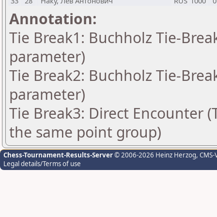
33
28
Наку, Лев Антонович
RUS
1000
0
Annotation:
Tie Break1: Buchholz Tie-Break
parameter)
Tie Break2: Buchholz Tie-Break
parameter)
Tie Break3: Direct Encounter (T
the same point group)
Chess-Tournament-Results-Server
© 2006-2026 Heinz Herzog
, CMS-
Legal details/Terms of use