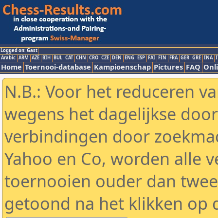
Logged on: Gast
Arabic
ARM
AZE
BIH
BUL
CAT
CHN
CRO
CZE
DEN
ENG
ESP
FAI
FIN
FRA
GER
GRE
INA
I
Home
Toernooi-database
Kampioenschap
Pictures
FAQ
Onli
N.B.: Voor het reduceren va
wegens het dagelijkse door
verbindingen door zoekmac
Yahoo en Co, worden alle v
toernooien ouder dan twe
getoond na het klikken op 