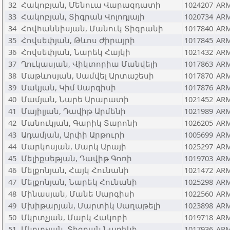
32
Հակոբյան, Մենուա Վարազդատի
1024207
AR
33
Հակոբյան, Տիգրան Վոլոդյայի
1020734
AR
34
Հովհաննիսյան, Մանուկ Տիգրանի
1017840
AR
35
Հովսեփյան, Թևոս Ժիրայրի
1017845
AR
36
Հովսեփյան, Նարեկ Հայկի
1021432
AR
37
Ղուկասյան, Վիկտորիա Մանվելի
1017863
AR
38
Մաթևոսյան, Սամվել Արտաշեսի
1017870
AR
39
Մակյան, Կիմ Սարգիսի
1017876
AR
40
Մամյան, Նարե Արարատի
1021452
AR
41
Մայիլյան, Դավիթ Արմենի
1021989
AR
42
Մանուկյան, Գարիկ Տարոնի
1026205
AR
43
Ադամյան, Արփի Արթուրի
1005699
AR
44
Մարկոսյան, Մարկ Արայի
1025297
AR
45
Մելիքսեթյան, Դավիթ Գոռի
1019703
AR
46
Մելքոնյան, Հայկ Հունանի
1021472
AR
47
Մելքոնյան, Նարեկ Հունանի
1025298
AR
48
Մինասյան, Մանե Սարգիսի
1022560
AR
49
Մխիթարյան, Մարտիկ Սաղաթելի
1023898
AR
50
Մկրտչյան, Մարկ Հակոբի
1019718
AR
51
Մկրտչյան, Տիգրան Նարեկի
1017936
AR