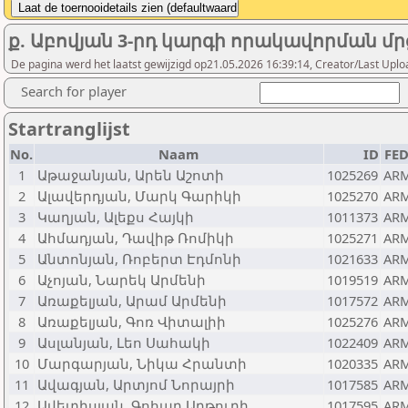
ք. Աբովյան 3-րդ կարգի որակավորման մրց
De pagina werd het laatst gewijzigd op21.05.2026 16:39:14, Creator/Last Up
Search for player
Startranglijst
No.
Naam
ID
FE
1
Աթաջանյան, Արեն Աշոտի
1025269
AR
2
Ալավերդյան, Մարկ Գարիկի
1025270
AR
3
Կաղյան, Ալեքս Հայկի
1011373
AR
4
Ահմադյան, Դավիթ Ռոմիկի
1025271
AR
5
Անտոնյան, Ռոբերտ Էդմոնի
1021633
AR
6
Աչոյան, Նարեկ Արմենի
1019519
AR
7
Առաքելյան, Արամ Արմենի
1017572
AR
8
Առաքելյան, Գոռ Վիտալիի
1025276
AR
9
Ասլանյան, Լեո Սահակի
1022409
AR
10
Մարգարյան, Նիկա Հրանտի
1020335
AR
11
Ավագյան, Արտյոմ Նորայրի
1017585
AR
12
Ավետիսյան, Գոհար Արթուրի
1017595
AR