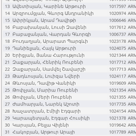
13
Ավետիսյան, Կարինե Արթուրի
1017597
AR
14
Արզրումցյան, Գևորգ Անդրանիկի
1020974
AR
15
Ափրիկյան, Արամ Դավիթի
1006646
AR
16
Բաբախանյան, Լուսի Զավենի
1017612
AR
17
Բաբաջանյան, Վարդան Գևորգի
1006737
AR
18
Բուդաղյան, Արարատ Պարգևի
1023178
AR
19
Դանիելյան, Հայկ Արթուրի
1024075
AR
20
Երիցյան, Յանա Հարությունի
1021344
AR
21
Զաքարյան, Հենրիկ Ռուբենի
1017712
AR
22
Զաքարյան, Սամվել Շավարշի
1017713
AR
23
Թադևոսյան, Լուիզա Նվերի
1024117
AR
24
Թևոսյան, Դավիթ Վանիկի
1019609
AR
25
Թոփչյան, Մարիա Ռուբենի
1021354
AR
26
Թոփչյան, Մերի Ռուբենի
1021355
AR
27
Ժամհարյան, Նարեկ Աշոտի
1017735
AR
28
Խաչատրյան, Էմիլի Էդգարի
1024154
AR
29
Կարապետյան, Էդգար Հուսիկի
1021378
AR
30
Կարսյան, Բելլա Վիլենի
1019642
AR
31
Հակոբյան, Արթուր Արայի
1017789
AR