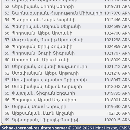
52
Ներսիսյան, Նորիկ Սերոբի
1019731
AR
53
Շահնազարյան, Հարություն Միխայիլի
1017970
AR
54
Պետրոսյան, Նարե Կարենի
1012446
AR
55
Պետրոսյան, Սեյրան Սեյրանի
1024699
AR
56
Պողոսյան, Ալեքս Արտակի
1024700
AR
57
Քուչուկյան, Դավիթ Արտաշեսի
1021238
AR
58
Պողոսյան, Էրիկ Հովսեփի
1024969
AR
59
Պողոսյան, Յուրի Տիգրանի
1021767
AR
60
Ռոստոմյան, Միլա Լևոնի
1018009
AR
61
Սերոբյան, Հովսեփ Խաչատուրի
1021212
AR
62
Ստեփանյան, Ալեքս Արթուրի
1021218
AR
63
Ստեփանյան, Հրանտ Գրիգորիի
1018047
AR
64
Ստեփանյան, Նելսոն Նորայրի
1018048
AR
65
Փայտյան, Տիգրան Էդգարի
1019795
AR
66
Պողոսյան, Արամ Արշավիրի
1018001
AR
67
Ասրյան, Ադամ Նորայրի
1019530
AR
68
Ալեքսանյան, Լևոն Արշակի
102126
AR
69
Գրիգորյան, Միքայել Դավիթի
1020915
AR
Schaaktoernooi-resultaten server
© 2006-2026 Heinz Herzog
, CMS-