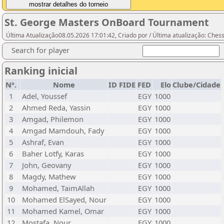
St. George Masters OnBoard Tournament
Última Atualização08.05.2026 17:01:42, Criado por / Última atualização: Ches
Search for player
Ranking inicial
Nº.
Nome
ID FIDE
FED
Elo
Clube/Cidade
1
Adel, Youssef
EGY
1000
2
Ahmed Reda, Yassin
EGY
1000
3
Amgad, Philemon
EGY
1000
4
Amgad Mamdouh, Fady
EGY
1000
5
Ashraf, Evan
EGY
1000
6
Baher Lotfy, Karas
EGY
1000
7
John, Geovany
EGY
1000
8
Magdy, Mathew
EGY
1000
9
Mohamed, TaimAllah
EGY
1000
10
Mohamed ElSayed, Nour
EGY
1000
11
Mohamed Kamel, Omar
EGY
1000
12
Mostafa, Nour
EGY
1000