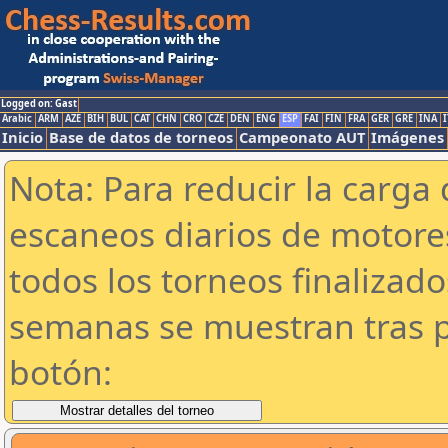
Logged on: Gast
Arabic
ARM
AZE
BIH
BUL
CAT
CHN
CRO
CZE
DEN
ENG
ESP
FAI
FIN
FRA
GER
GRE
INA
I
Inicio
Base de datos de torneos
Campeonato AUT
Imágenes
Nota: Para reducir la carga 
escaneos diarios de motor
todos los torneos finalizad
semanas se muestran tras p
botón: