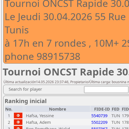
Tournoi ONCST Rapide 30.
Le Jeudi 30.04.2026 55 Rue 
Tunis
à 17h en 7 rondes , 10M+ 
phone 98915738
Tournoi ONCST Rapide 30
Última actualización14.05.2026 23:37:46, Propietario/Última carga: bousnina
Search for player
Ranking inicial
No.
Nombre
FIDE-ID
FED
FID
1
Hafsa, Yessine
5540739
TUN
179
2
Hafsa, Adem
5502209
TUN
178
3
Ben Romdhane, Walid
5507367
TUN
175