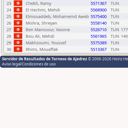
23
Chebli, Ramy
5571367
TUN
24
El Hechmi, Mehdi
5568900
TUN
25
Elmouaddeb, Mohamemd Aweb
5575400
TUN
26
Mishra, Shreyan
5558140
TUN
27
Ben Manssour, Yassine
5526710
TUN
177
28
Bou Ali, Mehdi
5561965
TUN
140
29
Makhzoumi, Youssef
5575389
TUN
30
Rhimi, Mouaffak
5513367
TUN
Servidor de Resultados de Torneos de Ajedrez
© 2006-2026 Heinz H
Aviso legal/Condiciones de uso