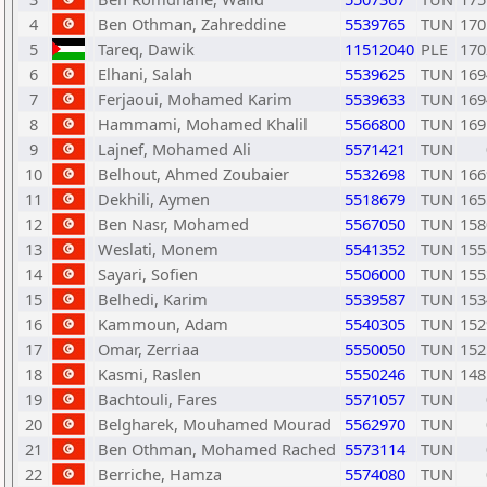
4
Ben Othman, Zahreddine
5539765
TUN
170
5
Tareq, Dawik
11512040
PLE
170
6
Elhani, Salah
5539625
TUN
169
7
Ferjaoui, Mohamed Karim
5539633
TUN
169
8
Hammami, Mohamed Khalil
5566800
TUN
169
9
Lajnef, Mohamed Ali
5571421
TUN
10
Belhout, Ahmed Zoubaier
5532698
TUN
166
11
Dekhili, Aymen
5518679
TUN
165
12
Ben Nasr, Mohamed
5567050
TUN
158
13
Weslati, Monem
5541352
TUN
155
14
Sayari, Sofien
5506000
TUN
155
15
Belhedi, Karim
5539587
TUN
153
16
Kammoun, Adam
5540305
TUN
152
17
Omar, Zerriaa
5550050
TUN
152
18
Kasmi, Raslen
5550246
TUN
148
19
Bachtouli, Fares
5571057
TUN
20
Belgharek, Mouhamed Mourad
5562970
TUN
21
Ben Othman, Mohamed Rached
5573114
TUN
22
Berriche, Hamza
5574080
TUN