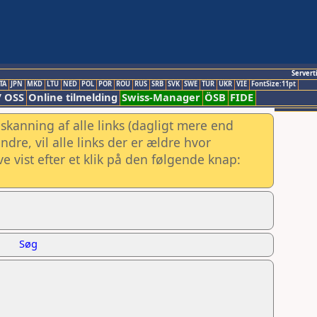
Servert
TA
JPN
MKD
LTU
NED
POL
POR
ROU
RUS
SRB
SVK
SWE
TUR
UKR
VIE
FontSize:11pt
/ OSS
Online tilmelding
Swiss-Manager
ÖSB
FIDE
skanning af alle links (dagligt mere end
re, vil alle links der er ældre hvor
e vist efter et klik på den følgende knap:
Søg