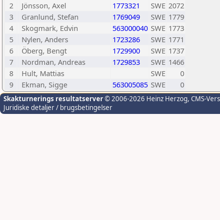
2
Jönsson, Axel
1773321
SWE
2072
3
Granlund, Stefan
1769049
SWE
1779
4
Skogmark, Edvin
563000040
SWE
1773
5
Nylen, Anders
1723286
SWE
1771
6
Öberg, Bengt
1729900
SWE
1737
7
Nordman, Andreas
1729853
SWE
1466
8
Hult, Mattias
SWE
0
9
Ekman, Sigge
563005085
SWE
0
Skakturnerings resultatserver
© 2006-2026 Heinz Herzog
, CMS-Ver
Juridiske detaljer / brugsbetingelser