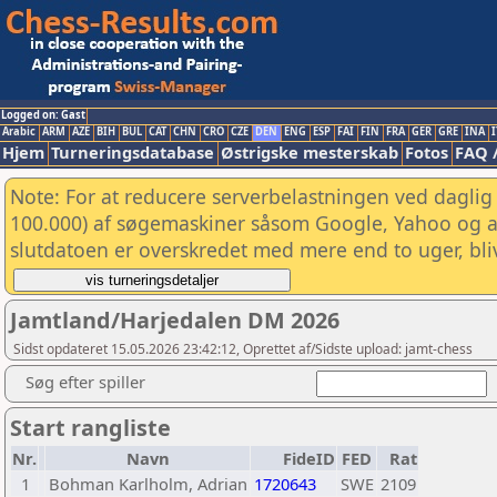
Logged on: Gast
Arabic
ARM
AZE
BIH
BUL
CAT
CHN
CRO
CZE
DEN
ENG
ESP
FAI
FIN
FRA
GER
GRE
INA
I
Hjem
Turneringsdatabase
Østrigske mesterskab
Fotos
FAQ 
Note: For at reducere serverbelastningen ved daglig 
100.000) af søgemaskiner såsom Google, Yahoo og and
slutdatoen er overskredet med mere end to uger, bliv
Jamtland/Harjedalen DM 2026
Sidst opdateret 15.05.2026 23:42:12, Oprettet af/Sidste upload: jamt-chess
Søg efter spiller
Start rangliste
Nr.
Navn
FideID
FED
Rat
1
Bohman Karlholm, Adrian
1720643
SWE
2109