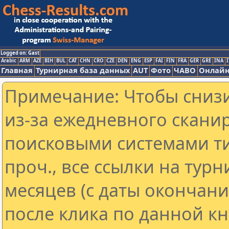
Logged on: Gast
Arabic
ARM
AZE
BIH
BUL
CAT
CHN
CRO
CZE
DEN
ENG
ESP
FAI
FIN
FRA
GER
GRE
INA
I
Главная
Турнирная база данных
AUT
Фото
ЧАВО
Онлайн
Примечание: Чтобы снизи
из-за ежедневного скани
поисковыми системами ти
проч., все ссылки на тур
месяцев (с даты окончан
после клика по данной кн