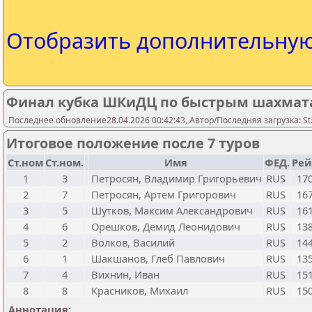
Отобразить дополнительну
Финал кубка ШКиДЦ по быстрым шахмата
Последнее обновление28.04.2026 00:42:43, Автор/Последняя загрузка: St.
Итоговое положение после 7 туров
Ст.ном
Ст.ном.
Имя
ФЕД.
Рей
1
3
Петросян, Владимир Григорьевич
RUS
17
2
7
Петросян, Артем Григорович
RUS
16
3
5
Шутков, Максим Александрович
RUS
16
4
6
Орешков, Демид Леонидович
RUS
13
5
2
Волков, Василий
RUS
14
6
1
Шакшанов, Глеб Павлович
RUS
13
7
4
Вихнин, Иван
RUS
15
8
8
Красников, Михаил
RUS
15
Аннотация: