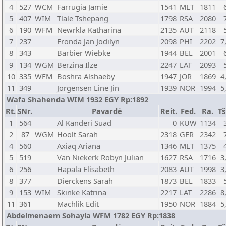
4
527
WCM
Farrugia Jamie
1541
MLT
1811
5
407
WIM
Tlale Tshepang
1798
RSA
2080
6
190
WFM
Newrkla Katharina
2135
AUT
2118
7
237
Fronda Jan Jodilyn
2098
PHI
2202
7
8
343
Barbier Wiebke
1944
BEL
2001
9
134
WGM
Berzina Ilze
2247
LAT
2093
10
335
WFM
Boshra Alshaeby
1947
JOR
1869
4
11
349
Jorgensen Line Jin
1939
NOR
1994
5
Wafa Shahenda WIM 1932 EGY Rp:1892
Rt.
SNr.
Pavardė
Reit.
Fed.
Ra.
Tš
1
564
Al Kanderi Suad
0
KUW
1134
2
87
WGM
Hoolt Sarah
2318
GER
2342
4
560
Axiaq Ariana
1346
MLT
1375
5
519
Van Niekerk Robyn Julian
1627
RSA
1716
3
6
256
Hapala Elisabeth
2083
AUT
1998
3
8
377
Dierckens Sarah
1873
BEL
1833
9
153
WIM
Skinke Katrina
2217
LAT
2286
8
11
361
Machlik Edit
1950
NOR
1884
5
Abdelmenaem Sohayla WFM 1782 EGY Rp:1838