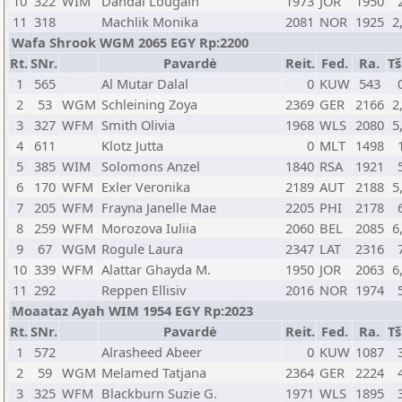
10
322
WIM
Dahdal Lougain
1973
JOR
1950
11
318
Machlik Monika
2081
NOR
1925
2
Wafa Shrook WGM 2065 EGY Rp:2200
Rt.
SNr.
Pavardė
Reit.
Fed.
Ra.
Tš
1
565
Al Mutar Dalal
0
KUW
543
2
53
WGM
Schleining Zoya
2369
GER
2166
2
3
327
WFM
Smith Olivia
1968
WLS
2080
5
4
611
Klotz Jutta
0
MLT
1498
5
385
WIM
Solomons Anzel
1840
RSA
1921
6
170
WFM
Exler Veronika
2189
AUT
2188
5
7
205
WFM
Frayna Janelle Mae
2205
PHI
2178
8
259
WFM
Morozova Iuliia
2060
BEL
2085
6
9
67
WGM
Rogule Laura
2347
LAT
2316
10
339
WFM
Alattar Ghayda M.
1950
JOR
2063
6
11
292
Reppen Ellisiv
2016
NOR
1974
Moaataz Ayah WIM 1954 EGY Rp:2023
Rt.
SNr.
Pavardė
Reit.
Fed.
Ra.
Tš
1
572
Alrasheed Abeer
0
KUW
1087
2
59
WGM
Melamed Tatjana
2364
GER
2224
3
325
WFM
Blackburn Suzie G.
1971
WLS
1895