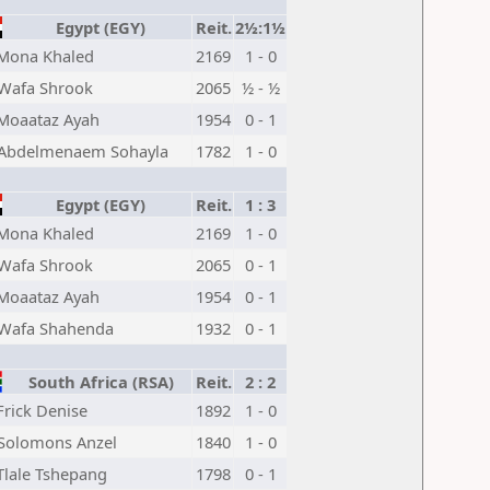
Egypt (EGY)
Reit.
2½:1½
Mona Khaled
2169
1 - 0
Wafa Shrook
2065
½ - ½
Moaataz Ayah
1954
0 - 1
Abdelmenaem Sohayla
1782
1 - 0
Egypt (EGY)
Reit.
1 : 3
Mona Khaled
2169
1 - 0
Wafa Shrook
2065
0 - 1
Moaataz Ayah
1954
0 - 1
Wafa Shahenda
1932
0 - 1
South Africa (RSA)
Reit.
2 : 2
Frick Denise
1892
1 - 0
Solomons Anzel
1840
1 - 0
Tlale Tshepang
1798
0 - 1