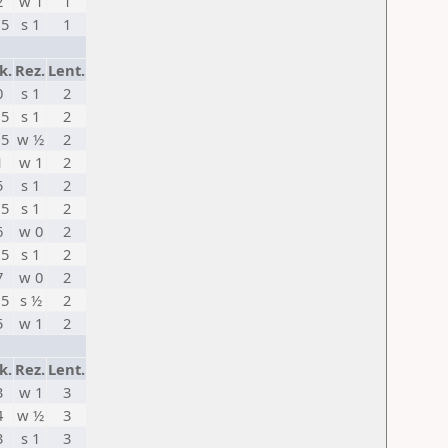
2
w 1
1
,5
s 1
1
k.
Rez.
Lent.
0
s 1
2
,5
s 1
2
,5
w ½
2
1
w 1
2
5
s 1
2
,5
s 1
2
6
w 0
2
,5
s 1
2
7
w 0
2
,5
s ½
2
5
w 1
2
k.
Rez.
Lent.
3
w 1
3
4
w ½
3
3
s 1
3