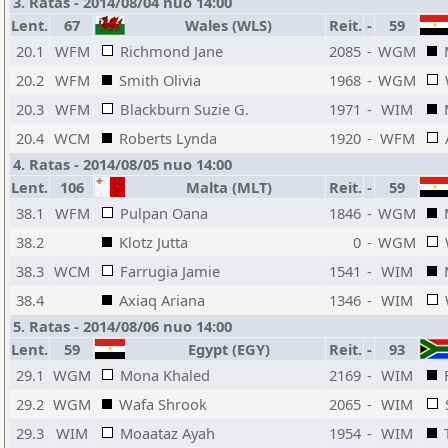
3. Ratas - 2014/08/04 nuo 14:00
Lent.
67
Wales (WLS)
Reit.
-
59
20.1
WFM
Richmond Jane
2085
-
WGM
20.2
WFM
Smith Olivia
1968
-
WGM
20.3
WFM
Blackburn Suzie G.
1971
-
WIM
20.4
WCM
Roberts Lynda
1920
-
WFM
4. Ratas - 2014/08/05 nuo 14:00
Lent.
106
Malta (MLT)
Reit.
-
59
38.1
WFM
Pulpan Oana
1846
-
WGM
38.2
Klotz Jutta
0
-
WGM
38.3
WCM
Farrugia Jamie
1541
-
WIM
38.4
Axiaq Ariana
1346
-
WIM
5. Ratas - 2014/08/06 nuo 14:00
Lent.
59
Egypt (EGY)
Reit.
-
93
29.1
WGM
Mona Khaled
2169
-
WIM
29.2
WGM
Wafa Shrook
2065
-
WIM
29.3
WIM
Moaataz Ayah
1954
-
WIM