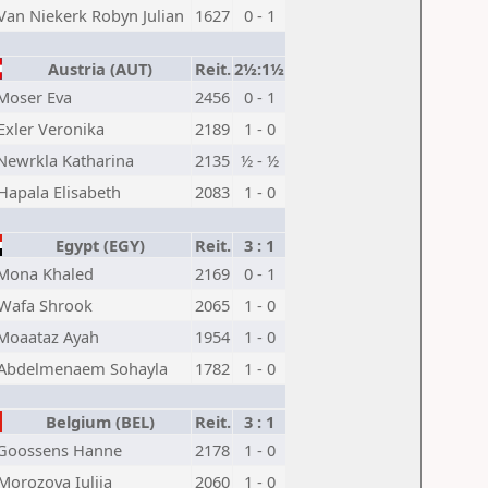
Van Niekerk Robyn Julian
1627
0 - 1
Austria (AUT)
Reit.
2½:1½
Moser Eva
2456
0 - 1
Exler Veronika
2189
1 - 0
Newrkla Katharina
2135
½ - ½
Hapala Elisabeth
2083
1 - 0
Egypt (EGY)
Reit.
3 : 1
Mona Khaled
2169
0 - 1
Wafa Shrook
2065
1 - 0
Moaataz Ayah
1954
1 - 0
Abdelmenaem Sohayla
1782
1 - 0
Belgium (BEL)
Reit.
3 : 1
Goossens Hanne
2178
1 - 0
Morozova Iuliia
2060
1 - 0