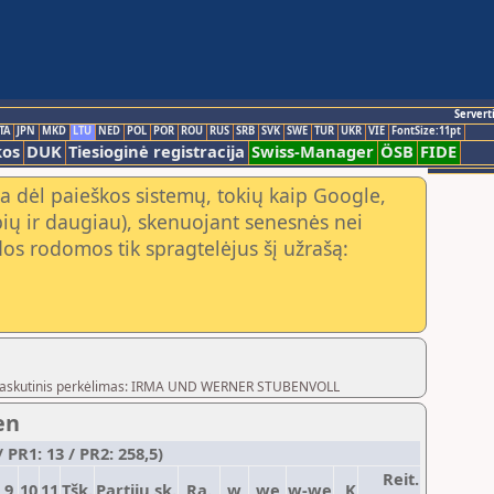
Servert
TA
JPN
MKD
LTU
NED
POL
POR
ROU
RUS
SRB
SVK
SWE
TUR
UKR
VIE
FontSize:11pt
kos
DUK
Tiesioginė registracija
Swiss-Manager
ÖSB
FIDE
a dėl paieškos sistemų, tokių kaip Google,
ių ir daugiau), skenuojant senesnės nei
os rodomos tik spragtelėjus šį užrašą:
og,Paskutinis perkėlimas: IRMA UND WERNER STUBENVOLL
en
 PR1: 13 / PR2: 258,5)
Reit.
9
10
11
Tšk.
Partijų sk.
Ra.
w
we
w-we
K