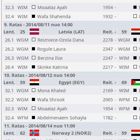
32.3
WIM
Moaataz Ayah
1954
-
32.4
WIM
Wafa Shahenda
1932
-
9. Ratas - 2014/08/11 nuo 14:00
Lent.
25
Latvia (LAT)
Reit.
-
59
26.1
WGM
Reizniece-Ozola Dana
2278
-
WGM
26.2
WGM
Rogule Laura
2347
-
WGM
26.3
WGM
Berzina Ilze
2247
-
WIM
26.4
WIM
Skinke Katrina
2217
-
WIM
10. Ratas - 2014/08/12 nuo 14:00
Lent.
59
Egypt (EGY)
Reit.
-
69
32.1
WGM
Mona Khaled
2169
-
WIM
32.2
WGM
Wafa Shrook
2065
-
WFM
32.3
WIM
Moaataz Ayah
1954
-
WFM
32.4
WFM
Abdelmenaem Sohayla
1782
-
11. Ratas - 2014/08/14 nuo 11:00
Lent.
62
Norway 2 (NOR2)
Reit.
-
59