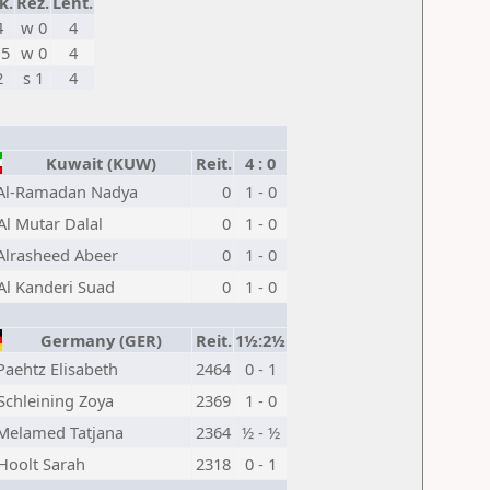
k.
Rez.
Lent.
4
w 0
4
,5
w 0
4
2
s 1
4
Kuwait (KUW)
Reit.
4 : 0
Al-Ramadan Nadya
0
1 - 0
Al Mutar Dalal
0
1 - 0
Alrasheed Abeer
0
1 - 0
Al Kanderi Suad
0
1 - 0
Germany (GER)
Reit.
1½:2½
Paehtz Elisabeth
2464
0 - 1
Schleining Zoya
2369
1 - 0
Melamed Tatjana
2364
½ - ½
Hoolt Sarah
2318
0 - 1