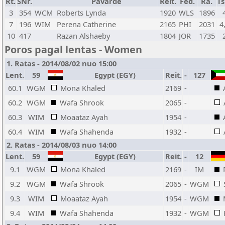
Rt.
SNr.
Pavardė
Reit.
Fed.
Ra.
Tš
3
354
WCM
Roberts Lynda
1920
WLS
1896
7
196
WIM
Perena Catherine
2165
PHI
2031
4
10
417
Razan Alshaeby
1804
JOR
1735
Poros pagal lentas - Women
1. Ratas - 2014/08/02 nuo 15:00
Lent.
59
Egypt (EGY)
Reit.
-
127
60.1
WGM
Mona Khaled
2169
-
60.2
WGM
Wafa Shrook
2065
-
60.3
WIM
Moaataz Ayah
1954
-
60.4
WIM
Wafa Shahenda
1932
-
2. Ratas - 2014/08/03 nuo 14:00
Lent.
59
Egypt (EGY)
Reit.
-
12
9.1
WGM
Mona Khaled
2169
-
IM
9.2
WGM
Wafa Shrook
2065
-
WGM
9.3
WIM
Moaataz Ayah
1954
-
WGM
9.4
WIM
Wafa Shahenda
1932
-
WGM