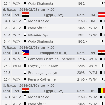
29.4
WIM
Wafa Shahenda
1932
-
6. Ratas - 2014/08/08 nuo 14:00
Lent.
59
Egypt (EGY)
Reit.
-
34
34.1
WGM
Mona Khaled
2169
-
IM
34.2
WGM
Wafa Shrook
2065
-
WFM
34.3
WIM
Moaataz Ayah
1954
-
WFM
34.4
WIM
Wafa Shahenda
1932
-
7. Ratas - 2014/08/09 nuo 14:00
Lent.
43
Philippines (PHI)
Reit.
-
59
25.1
WIM
Camacho Chardine Cheradee
2214
-
WGM
25.2
WFM
Frayna Janelle Mae
2205
-
WGM
25.3
Fronda Jan Jodilyn
2098
-
WIM
25.4
WIM
Perena Catherine
2165
-
WFM
8. Ratas - 2014/08/10 nuo 14:00
Lent.
59
Egypt (EGY)
Reit.
-
61
32.1
WGM
Mona Khaled
2169
-
WFM
32.2
WGM
Wafa Shrook
2065
-
WFM