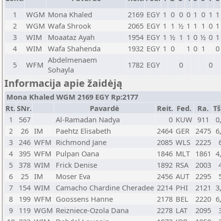
1
WGM
Mona Khaled
2169
EGY
1
0
0
0
1
0
1
1
2
WGM
Wafa Shrook
2065
EGY
1
1
½
1
1
1
0
1
3
WIM
Moaataz Ayah
1954
EGY
1
½
1
1
0
½
0
1
4
WIM
Wafa Shahenda
1932
EGY
1
0
1
0
1
0
Abdelmenaem
5
WFM
1782
EGY
0
0
Sohayla
Informacija apie žaidėją
Mona Khaled WGM 2169 EGY Rp:2177
Rt.
SNr.
Pavardė
Reit.
Fed.
Ra.
Tš
1
567
Al-Ramadan Nadya
0
KUW
911
0
2
26
IM
Paehtz Elisabeth
2464
GER
2475
6
3
246
WFM
Richmond Jane
2085
WLS
2225
4
395
WFM
Pulpan Oana
1846
MLT
1861
4
5
378
WIM
Frick Denise
1892
RSA
2003
6
25
IM
Moser Eva
2456
AUT
2295
7
154
WIM
Camacho Chardine Cheradee
2214
PHI
2121
3
8
199
WFM
Goossens Hanne
2178
BEL
2220
6
9
119
WGM
Reizniece-Ozola Dana
2278
LAT
2095