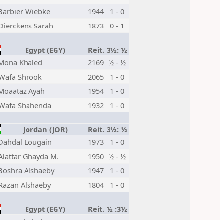
Barbier Wiebke
1944
1 - 0
Dierckens Sarah
1873
0 - 1
Egypt (EGY)
Reit.
3½: ½
Mona Khaled
2169
½ - ½
Wafa Shrook
2065
1 - 0
Moaataz Ayah
1954
1 - 0
Wafa Shahenda
1932
1 - 0
Jordan (JOR)
Reit.
3½: ½
Dahdal Lougain
1973
1 - 0
Alattar Ghayda M.
1950
½ - ½
Boshra Alshaeby
1947
1 - 0
Razan Alshaeby
1804
1 - 0
Egypt (EGY)
Reit.
½ :3½