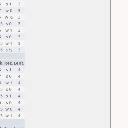
6
s 1
3
7
w 0
3
5
w ½
3
,5
s 0
3
6
w 1
3
5
s 0
3
,5
w 1
3
,5
s ½
3
k.
Rez.
Lent.
3
s 1
4
7
s 0
4
4
w 1
4
,5
s 0
4
,5
s 1
4
5
s 0
4
,5
w 0
4
,5
w 1
4