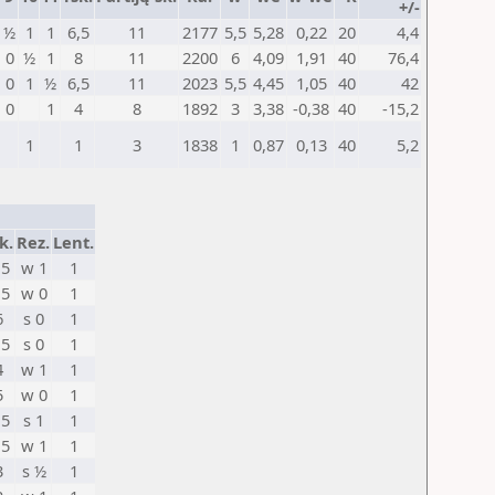
+/-
½
1
1
6,5
11
2177
5,5
5,28
0,22
20
4,4
0
½
1
8
11
2200
6
4,09
1,91
40
76,4
0
1
½
6,5
11
2023
5,5
4,45
1,05
40
42
0
1
4
8
1892
3
3,38
-0,38
40
-15,2
1
1
3
1838
1
0,87
0,13
40
5,2
k.
Rez.
Lent.
,5
w 1
1
,5
w 0
1
6
s 0
1
,5
s 0
1
4
w 1
1
5
w 0
1
,5
s 1
1
,5
w 1
1
3
s ½
1