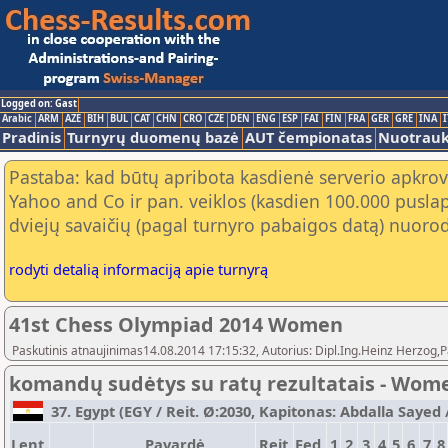
Logged on: Gast
Arabic
ARM
AZE
BIH
BUL
CAT
CHN
CRO
CZE
DEN
ENG
ESP
FAI
FIN
FRA
GER
GRE
INA
I
Pradinis
Turnyrų duomenų bazė
AUT čempionatas
Nuotrau
Pastaba: kad būtų apribota kasdienė serverio apkrov
Yahoo and Co ir pan. veiklos (kasdien 100.000 puslap
dviejų savaičių (pagal turnyro pabaigos datą) nuorod
rodyti detalią informaciją apie turnyrą
41st Chess Olympiad 2014 Women
Paskutinis atnaujinimas14.08.2014 17:15:32, Autorius: Dipl.Ing.Heinz Herz
komandų sudėtys su ratų rezultatais - Wom
37. Egypt (EGY / Reit. Ø:2030, Kapitonas: Abdalla Sayed /
Lent.
Pavardė
Reit.
Fed.
1
2
3
4
5
6
7
8