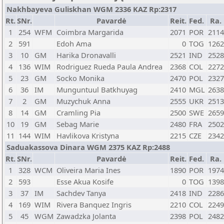
Nakhbayeva Guliskhan WGM 2336 KAZ Rp:2317
Rt.
SNr.
Pavardė
Reit.
Fed.
Ra.
1
254
WFM
Coimbra Margarida
2071
POR
2114
2
591
Edoh Ama
0
TOG
1262
3
10
GM
Harika Dronavalli
2521
IND
2528
4
136
WIM
Rodriguez Rueda Paula Andrea
2368
COL
2272
5
23
GM
Socko Monika
2470
POL
2327
6
36
IM
Munguntuul Batkhuyag
2410
MGL
2638
7
2
GM
Muzychuk Anna
2555
UKR
2513
8
14
GM
Cramling Pia
2500
SWE
2659
10
19
GM
Sebag Marie
2480
FRA
2502
11
144
WIM
Havlikova Kristyna
2215
CZE
2342
Saduakassova Dinara WGM 2375 KAZ Rp:2488
Rt.
SNr.
Pavardė
Reit.
Fed.
Ra.
1
328
WCM
Oliveira Maria Ines
1890
POR
1974
2
593
Esse Akua Kosife
0
TOG
1398
3
37
IM
Sachdev Tanya
2418
IND
2286
4
169
WIM
Rivera Banquez Ingris
2210
COL
2249
5
45
WGM
Zawadzka Jolanta
2398
POL
2482