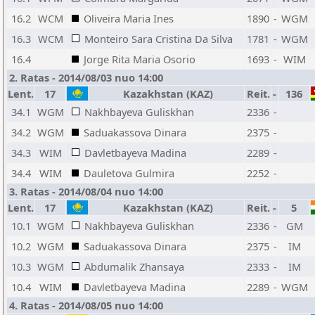
16.2
WCM
Oliveira Maria Ines
1890
-
WGM
16.3
WCM
Monteiro Sara Cristina Da Silva
1781
-
WGM
16.4
Jorge Rita Maria Osorio
1693
-
WIM
2. Ratas - 2014/08/03 nuo 14:00
Lent.
17
Kazakhstan (KAZ)
Reit.
-
136
34.1
WGM
Nakhbayeva Guliskhan
2336
-
34.2
WGM
Saduakassova Dinara
2375
-
34.3
WIM
Davletbayeva Madina
2289
-
34.4
WIM
Dauletova Gulmira
2252
-
3. Ratas - 2014/08/04 nuo 14:00
Lent.
17
Kazakhstan (KAZ)
Reit.
-
5
10.1
WGM
Nakhbayeva Guliskhan
2336
-
GM
10.2
WGM
Saduakassova Dinara
2375
-
IM
10.3
WGM
Abdumalik Zhansaya
2333
-
IM
10.4
WIM
Davletbayeva Madina
2289
-
WGM
4. Ratas - 2014/08/05 nuo 14:00