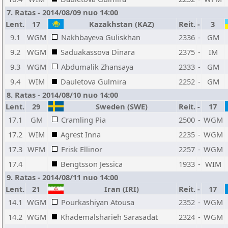
7. Ratas - 2014/08/09 nuo 14:00
Lent.
17
Kazakhstan (KAZ)
Reit.
-
3
9.1
WGM
Nakhbayeva Guliskhan
2336
-
GM
9.2
WGM
Saduakassova Dinara
2375
-
IM
9.3
WGM
Abdumalik Zhansaya
2333
-
GM
9.4
WIM
Dauletova Gulmira
2252
-
GM
8. Ratas - 2014/08/10 nuo 14:00
Lent.
29
Sweden (SWE)
Reit.
-
17
17.1
GM
Cramling Pia
2500
-
WGM
17.2
WIM
Agrest Inna
2235
-
WGM
17.3
WFM
Frisk Ellinor
2257
-
WGM
17.4
Bengtsson Jessica
1933
-
WIM
9. Ratas - 2014/08/11 nuo 14:00
Lent.
21
Iran (IRI)
Reit.
-
17
14.1
WGM
Pourkashiyan Atousa
2352
-
WGM
14.2
WGM
Khademalsharieh Sarasadat
2324
-
WGM