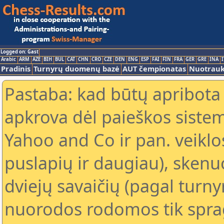
Logged on: Gast
Arabic
ARM
AZE
BIH
BUL
CAT
CHN
CRO
CZE
DEN
ENG
ESP
FAI
FIN
FRA
GER
GRE
INA
I
Pradinis
Turnyrų duomenų bazė
AUT čempionatas
Nuotrau
Pastaba: kad būtų apribota
apkrova dėl paieškos sistem
Yahoo and Co ir pan. veiklo
puslapių ir daugiau), skenu
dviejų savaičių (pagal turn
nuorodos rodomos tik sprag