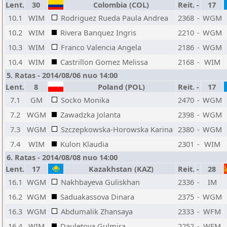
Lent.
30
Colombia (COL)
Reit.
-
17
10.1
WIM
Rodriguez Rueda Paula Andrea
2368
-
WGM
10.2
WIM
Rivera Banquez Ingris
2210
-
WGM
10.3
WIM
Franco Valencia Angela
2186
-
WGM
10.4
WIM
Castrillon Gomez Melissa
2168
-
WIM
5. Ratas - 2014/08/06 nuo 14:00
Lent.
8
Poland (POL)
Reit.
-
17
7.1
GM
Socko Monika
2470
-
WGM
7.2
WGM
Zawadzka Jolanta
2398
-
WGM
7.3
WGM
Szczepkowska-Horowska Karina
2380
-
WGM
7.4
WIM
Kulon Klaudia
2301
-
WIM
6. Ratas - 2014/08/08 nuo 14:00
Lent.
17
Kazakhstan (KAZ)
Reit.
-
28
16.1
WGM
Nakhbayeva Guliskhan
2336
-
IM
16.2
WGM
Saduakassova Dinara
2375
-
WGM
16.3
WGM
Abdumalik Zhansaya
2333
-
WFM
16.4
WIM
Dauletova Gulmira
2252
-
WFM