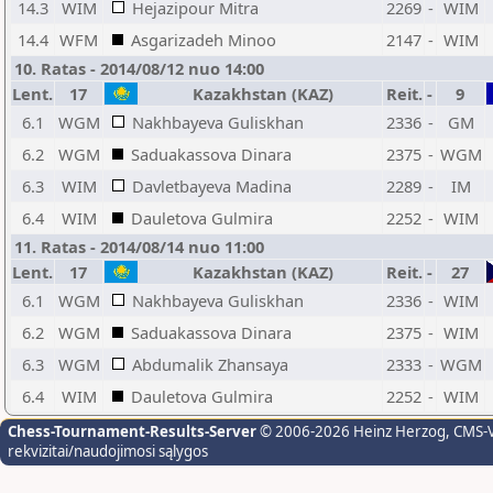
14.3
WIM
Hejazipour Mitra
2269
-
WIM
14.4
WFM
Asgarizadeh Minoo
2147
-
WIM
10. Ratas - 2014/08/12 nuo 14:00
Lent.
17
Kazakhstan (KAZ)
Reit.
-
9
6.1
WGM
Nakhbayeva Guliskhan
2336
-
GM
6.2
WGM
Saduakassova Dinara
2375
-
WGM
6.3
WIM
Davletbayeva Madina
2289
-
IM
6.4
WIM
Dauletova Gulmira
2252
-
WIM
11. Ratas - 2014/08/14 nuo 11:00
Lent.
17
Kazakhstan (KAZ)
Reit.
-
27
6.1
WGM
Nakhbayeva Guliskhan
2336
-
WIM
6.2
WGM
Saduakassova Dinara
2375
-
WIM
6.3
WGM
Abdumalik Zhansaya
2333
-
WGM
6.4
WIM
Dauletova Gulmira
2252
-
WIM
Chess-Tournament-Results-Server
© 2006-2026 Heinz Herzog
, CMS-
rekvizitai/naudojimosi sąlygos