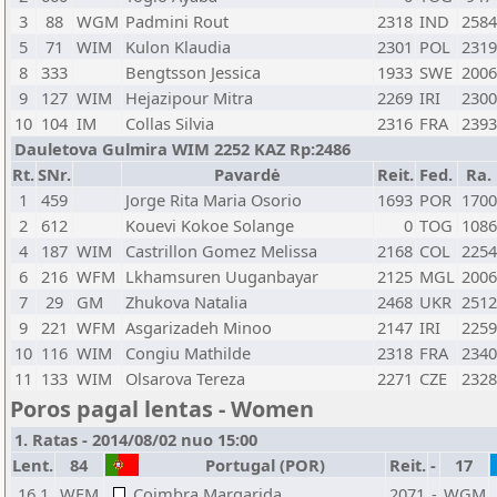
3
88
WGM
Padmini Rout
2318
IND
2584
5
71
WIM
Kulon Klaudia
2301
POL
2319
8
333
Bengtsson Jessica
1933
SWE
2006
9
127
WIM
Hejazipour Mitra
2269
IRI
2300
10
104
IM
Collas Silvia
2316
FRA
2393
Dauletova Gulmira WIM 2252 KAZ Rp:2486
Rt.
SNr.
Pavardė
Reit.
Fed.
Ra.
1
459
Jorge Rita Maria Osorio
1693
POR
1700
2
612
Kouevi Kokoe Solange
0
TOG
1086
4
187
WIM
Castrillon Gomez Melissa
2168
COL
2254
6
216
WFM
Lkhamsuren Uuganbayar
2125
MGL
2006
7
29
GM
Zhukova Natalia
2468
UKR
2512
9
221
WFM
Asgarizadeh Minoo
2147
IRI
2259
10
116
WIM
Congiu Mathilde
2318
FRA
2340
11
133
WIM
Olsarova Tereza
2271
CZE
2328
Poros pagal lentas - Women
1. Ratas - 2014/08/02 nuo 15:00
Lent.
84
Portugal (POR)
Reit.
-
17
16.1
WFM
Coimbra Margarida
2071
-
WGM