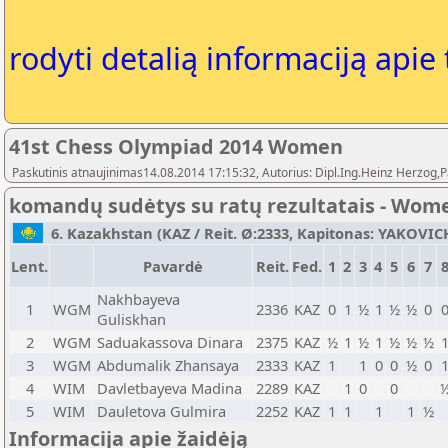
rodyti detalią informaciją apie
41st Chess Olympiad 2014 Women
Paskutinis atnaujinimas14.08.2014 17:15:32, Autorius: Dipl.Ing.Heinz Herz
komandų sudėtys su ratų rezultatais - Wom
6. Kazakhstan (KAZ / Reit. Ø:2333, Kapitonas: YAKOVICH 
Lent.
Pavardė
Reit.
Fed.
1
2
3
4
5
6
7
Nakhbayeva
1
WGM
2336
KAZ
0
1
½
1
½
½
0
Guliskhan
2
WGM
Saduakassova Dinara
2375
KAZ
½
1
½
1
½
½
½
3
WGM
Abdumalik Zhansaya
2333
KAZ
1
1
0
0
½
0
4
WIM
Davletbayeva Madina
2289
KAZ
1
0
0
5
WIM
Dauletova Gulmira
2252
KAZ
1
1
1
1
½
Informacija apie žaidėją