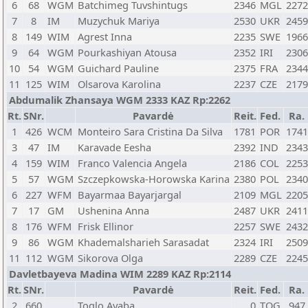
6
68
WGM
Batchimeg Tuvshintugs
2346
MGL
2272
7
8
IM
Muzychuk Mariya
2530
UKR
2459
8
149
WIM
Agrest Inna
2235
SWE
1966
9
64
WGM
Pourkashiyan Atousa
2352
IRI
2306
10
54
WGM
Guichard Pauline
2375
FRA
2344
11
125
WIM
Olsarova Karolina
2237
CZE
2179
Abdumalik Zhansaya WGM 2333 KAZ Rp:2262
Rt.
SNr.
Pavardė
Reit.
Fed.
Ra.
1
426
WCM
Monteiro Sara Cristina Da Silva
1781
POR
1741
3
47
IM
Karavade Eesha
2392
IND
2343
4
159
WIM
Franco Valencia Angela
2186
COL
2253
5
57
WGM
Szczepkowska-Horowska Karina
2380
POL
2340
6
227
WFM
Bayarmaa Bayarjargal
2109
MGL
2205
7
17
GM
Ushenina Anna
2487
UKR
2411
8
176
WFM
Frisk Ellinor
2257
SWE
2432
9
86
WGM
Khademalsharieh Sarasadat
2324
IRI
2509
11
112
WGM
Sikorova Olga
2289
CZE
2245
Davletbayeva Madina WIM 2289 KAZ Rp:2114
Rt.
SNr.
Pavardė
Reit.
Fed.
Ra.
2
660
Toglo Ayaba
0
TOG
947