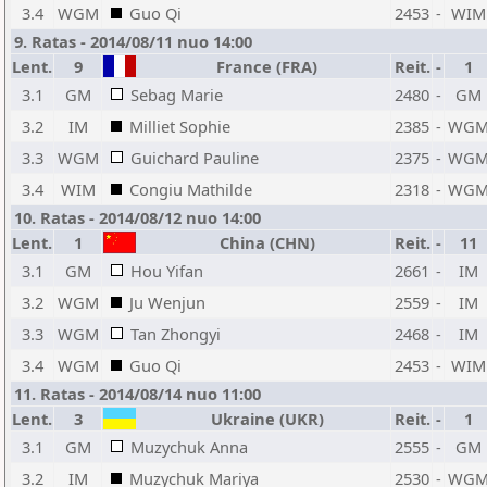
3.4
WGM
Guo Qi
2453
-
WIM
9. Ratas - 2014/08/11 nuo 14:00
Lent.
9
France (FRA)
Reit.
-
1
3.1
GM
Sebag Marie
2480
-
GM
3.2
IM
Milliet Sophie
2385
-
WG
3.3
WGM
Guichard Pauline
2375
-
WG
3.4
WIM
Congiu Mathilde
2318
-
WG
10. Ratas - 2014/08/12 nuo 14:00
Lent.
1
China (CHN)
Reit.
-
11
3.1
GM
Hou Yifan
2661
-
IM
3.2
WGM
Ju Wenjun
2559
-
IM
3.3
WGM
Tan Zhongyi
2468
-
IM
3.4
WGM
Guo Qi
2453
-
WIM
11. Ratas - 2014/08/14 nuo 11:00
Lent.
3
Ukraine (UKR)
Reit.
-
1
3.1
GM
Muzychuk Anna
2555
-
GM
3.2
IM
Muzychuk Mariya
2530
-
WG