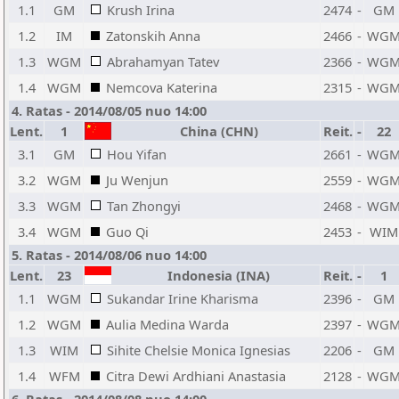
1.1
GM
Krush Irina
2474
-
GM
1.2
IM
Zatonskih Anna
2466
-
WG
1.3
WGM
Abrahamyan Tatev
2366
-
WG
1.4
WGM
Nemcova Katerina
2315
-
WG
4. Ratas - 2014/08/05 nuo 14:00
Lent.
1
China (CHN)
Reit.
-
22
3.1
GM
Hou Yifan
2661
-
WG
3.2
WGM
Ju Wenjun
2559
-
WG
3.3
WGM
Tan Zhongyi
2468
-
WG
3.4
WGM
Guo Qi
2453
-
WIM
5. Ratas - 2014/08/06 nuo 14:00
Lent.
23
Indonesia (INA)
Reit.
-
1
1.1
WGM
Sukandar Irine Kharisma
2396
-
GM
1.2
WGM
Aulia Medina Warda
2397
-
WG
1.3
WIM
Sihite Chelsie Monica Ignesias
2206
-
GM
1.4
WFM
Citra Dewi Ardhiani Anastasia
2128
-
WG