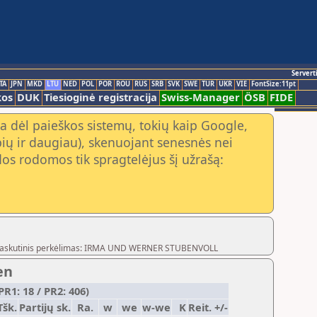
Servert
TA
JPN
MKD
LTU
NED
POL
POR
ROU
RUS
SRB
SVK
SWE
TUR
UKR
VIE
FontSize:11pt
kos
DUK
Tiesioginė registracija
Swiss-Manager
ÖSB
FIDE
a dėl paieškos sistemų, tokių kaip Google,
ių ir daugiau), skenuojant senesnės nei
os rodomos tik spragtelėjus šį užrašą:
og,Paskutinis perkėlimas: IRMA UND WERNER STUBENVOLL
en
R1: 18 / PR2: 406)
Tšk.
Partijų sk.
Ra.
w
we
w-we
K
Reit. +/-