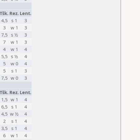
Tšk.
Rez.
Lent.
4,5
s 1
3
3
w 1
3
7,5
s ½
3
7
w 1
3
4
w 1
4
5,5
s ½
4
5
w 0
4
5
s 1
3
7,5
w 0
3
Tšk.
Rez.
Lent.
1,5
w 1
4
6,5
s 1
4
4,5
w ½
4
2
s 1
4
3,5
s 1
4
6
w 1
4