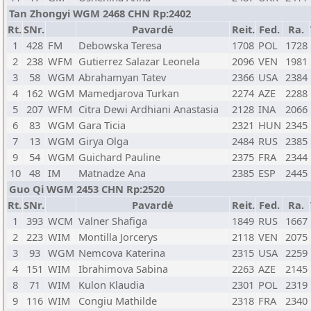
Tan Zhongyi WGM 2468 CHN Rp:2402
Rt.
SNr.
Pavardė
Reit.
Fed.
Ra.
1
428
FM
Debowska Teresa
1708
POL
1728
2
238
WFM
Gutierrez Salazar Leonela
2096
VEN
1981
3
58
WGM
Abrahamyan Tatev
2366
USA
2384
4
162
WGM
Mamedjarova Turkan
2274
AZE
2288
5
207
WFM
Citra Dewi Ardhiani Anastasia
2128
INA
2066
6
83
WGM
Gara Ticia
2321
HUN
2345
7
13
WGM
Girya Olga
2484
RUS
2385
9
54
WGM
Guichard Pauline
2375
FRA
2344
10
48
IM
Matnadze Ana
2385
ESP
2445
Guo Qi WGM 2453 CHN Rp:2520
Rt.
SNr.
Pavardė
Reit.
Fed.
Ra.
1
393
WCM
Valner Shafiga
1849
RUS
1667
2
223
WIM
Montilla Jorcerys
2118
VEN
2075
3
93
WGM
Nemcova Katerina
2315
USA
2259
4
151
WIM
Ibrahimova Sabina
2263
AZE
2145
8
71
WIM
Kulon Klaudia
2301
POL
2319
9
116
WIM
Congiu Mathilde
2318
FRA
2340