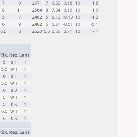
7
9
2671
7
6,82
0,18
10
1,8
8
11
2564
8
7,84
0,16
10
1,6
5
7
2462
5
5,13
-0,13
10
-1,3
6
9
2402
6
6,51
-0,51
10
-5,1
6,5
8
2520
6,5
5,79
0,71
10
7,1
Tšk.
Rez.
Lent.
5
s 1
1
5,5
w 1
1
6
s 1
1
5,5
w 1
1
6
s 0
1
5
w 1
1
5
s ½
1
6,5
w 1
1
6
s ½
1
Tšk.
Rez.
Lent.