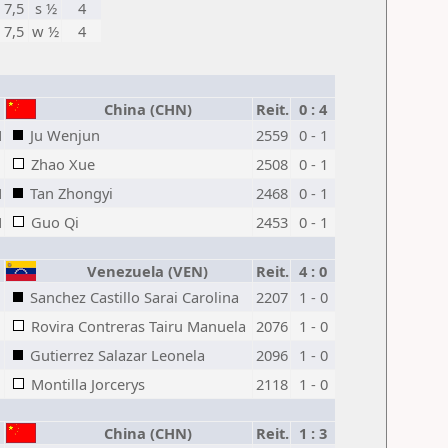
7,5
s ½
4
7,5
w ½
4
China (CHN)
Reit.
0 : 4
M
Ju Wenjun
2559
0 - 1
Zhao Xue
2508
0 - 1
M
Tan Zhongyi
2468
0 - 1
M
Guo Qi
2453
0 - 1
Venezuela (VEN)
Reit.
4 : 0
Sanchez Castillo Sarai Carolina
2207
1 - 0
Rovira Contreras Tairu Manuela
2076
1 - 0
M
Gutierrez Salazar Leonela
2096
1 - 0
Montilla Jorcerys
2118
1 - 0
China (CHN)
Reit.
1 : 3