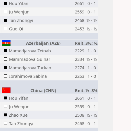
Hou Yifan
2661
0 - 1
M
Ju Wenjun
2559
0 - 1
M
Tan Zhongyi
2468
½ - ½
M
Guo Qi
2453
½ - ½
Azerbaijan (AZE)
Reit.
3½: ½
M
Mamedjarova Zeinab
2229
1 - 0
M
Mammadova Gulnar
2334
½ - ½
M
Mamedjarova Turkan
2274
1 - 0
Ibrahimova Sabina
2263
1 - 0
China (CHN)
Reit.
½ :3½
Hou Yifan
2661
0 - 1
M
Ju Wenjun
2559
0 - 1
Zhao Xue
2508
½ - ½
M
Tan Zhongyi
2468
0 - 1