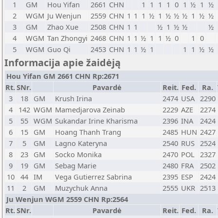
1
GM
Hou Yifan
2661
CHN
1
1
1
1
0
1
½
1
½
2
WGM
Ju Wenjun
2559
CHN
1
1
1
½
1
½
½
½
1
½
½
3
GM
Zhao Xue
2508
CHN
1
1
½
1
½
½
½
4
WGM
Tan Zhongyi
2468
CHN
1
1
½
1
1
½
0
1
0
5
WGM
Guo Qi
2453
CHN
1
1
½
1
1
1
½
½
Informacija apie žaidėją
Hou Yifan GM 2661 CHN Rp:2671
Rt.
SNr.
Pavardė
Reit.
Fed.
Ra.
3
18
GM
Krush Irina
2474
USA
2290
4
142
WGM
Mamedjarova Zeinab
2229
AZE
2274
5
55
WGM
Sukandar Irine Kharisma
2396
INA
2424
6
15
GM
Hoang Thanh Trang
2485
HUN
2427
7
5
GM
Lagno Kateryna
2540
RUS
2524
8
23
GM
Socko Monika
2470
POL
2327
9
19
GM
Sebag Marie
2480
FRA
2502
10
44
IM
Vega Gutierrez Sabrina
2395
ESP
2424
11
2
GM
Muzychuk Anna
2555
UKR
2513
Ju Wenjun WGM 2559 CHN Rp:2564
Rt.
SNr.
Pavardė
Reit.
Fed.
Ra.