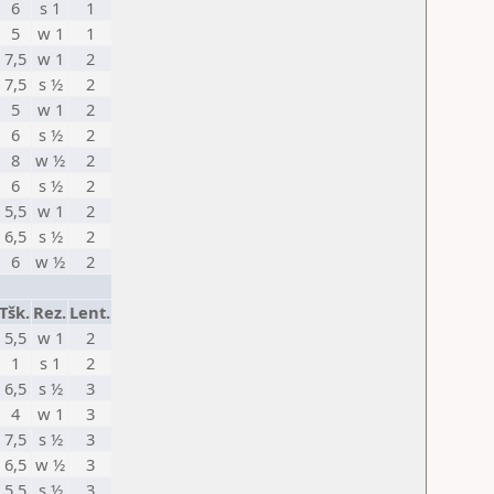
6
s 1
1
5
w 1
1
7,5
w 1
2
7,5
s ½
2
5
w 1
2
6
s ½
2
8
w ½
2
6
s ½
2
5,5
w 1
2
6,5
s ½
2
6
w ½
2
Tšk.
Rez.
Lent.
5,5
w 1
2
1
s 1
2
6,5
s ½
3
4
w 1
3
7,5
s ½
3
6,5
w ½
3
5,5
s ½
3