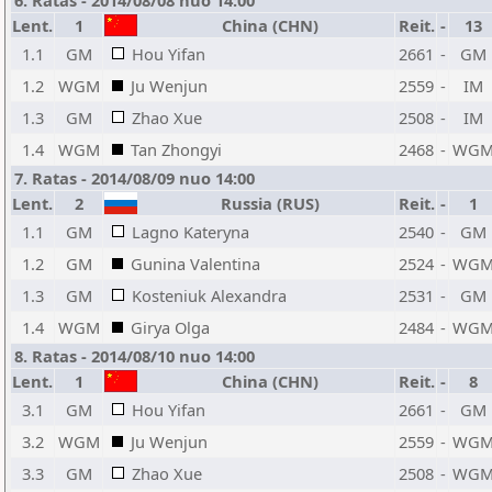
6. Ratas - 2014/08/08 nuo 14:00
Lent.
1
China (CHN)
Reit.
-
13
1.1
GM
Hou Yifan
2661
-
GM
1.2
WGM
Ju Wenjun
2559
-
IM
1.3
GM
Zhao Xue
2508
-
IM
1.4
WGM
Tan Zhongyi
2468
-
WG
7. Ratas - 2014/08/09 nuo 14:00
Lent.
2
Russia (RUS)
Reit.
-
1
1.1
GM
Lagno Kateryna
2540
-
GM
1.2
GM
Gunina Valentina
2524
-
WG
1.3
GM
Kosteniuk Alexandra
2531
-
GM
1.4
WGM
Girya Olga
2484
-
WG
8. Ratas - 2014/08/10 nuo 14:00
Lent.
1
China (CHN)
Reit.
-
8
3.1
GM
Hou Yifan
2661
-
GM
3.2
WGM
Ju Wenjun
2559
-
WG
3.3
GM
Zhao Xue
2508
-
WG