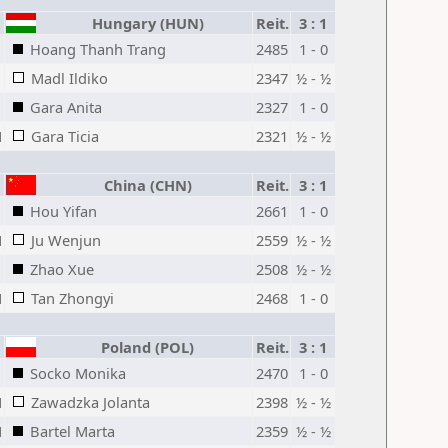
Hungary (HUN)
Reit.
3 : 1
Hoang Thanh Trang
2485
1 - 0
Madl Ildiko
2347
½ - ½
Gara Anita
2327
1 - 0
M
Gara Ticia
2321
½ - ½
China (CHN)
Reit.
3 : 1
Hou Yifan
2661
1 - 0
M
Ju Wenjun
2559
½ - ½
Zhao Xue
2508
½ - ½
M
Tan Zhongyi
2468
1 - 0
Poland (POL)
Reit.
3 : 1
Socko Monika
2470
1 - 0
M
Zawadzka Jolanta
2398
½ - ½
M
Bartel Marta
2359
½ - ½