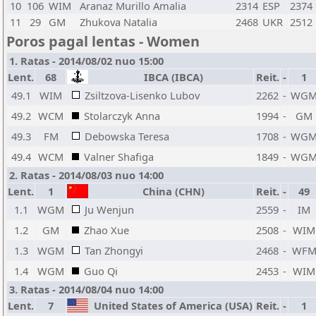
10
106
WIM
Aranaz Murillo Amalia
2314
ESP
2374
11
29
GM
Zhukova Natalia
2468
UKR
2512
Poros pagal lentas - Women
1. Ratas - 2014/08/02 nuo 15:00
Lent.
68
IBCA (IBCA)
Reit.
-
1
49.1
WIM
Zsiltzova-Lisenko Lubov
2262
-
WG
49.2
WCM
Stolarczyk Anna
1994
-
GM
49.3
FM
Debowska Teresa
1708
-
WG
49.4
WCM
Valner Shafiga
1849
-
WG
2. Ratas - 2014/08/03 nuo 14:00
Lent.
1
China (CHN)
Reit.
-
49
1.1
WGM
Ju Wenjun
2559
-
IM
1.2
GM
Zhao Xue
2508
-
WIM
1.3
WGM
Tan Zhongyi
2468
-
WF
1.4
WGM
Guo Qi
2453
-
WIM
3. Ratas - 2014/08/04 nuo 14:00
Lent.
7
United States of America (USA)
Reit.
-
1