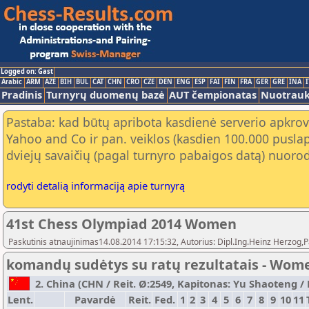
Logged on: Gast
Arabic
ARM
AZE
BIH
BUL
CAT
CHN
CRO
CZE
DEN
ENG
ESP
FAI
FIN
FRA
GER
GRE
INA
I
Pradinis
Turnyrų duomenų bazė
AUT čempionatas
Nuotrau
Pastaba: kad būtų apribota kasdienė serverio apkrov
Yahoo and Co ir pan. veiklos (kasdien 100.000 puslap
dviejų savaičių (pagal turnyro pabaigos datą) nuorod
rodyti detalią informaciją apie turnyrą
41st Chess Olympiad 2014 Women
Paskutinis atnaujinimas14.08.2014 17:15:32, Autorius: Dipl.Ing.Heinz Herz
komandų sudėtys su ratų rezultatais - Wom
2. China (CHN / Reit. Ø:2549, Kapitonas: Yu Shaoteng / P
Lent.
Pavardė
Reit.
Fed.
1
2
3
4
5
6
7
8
9
10
11