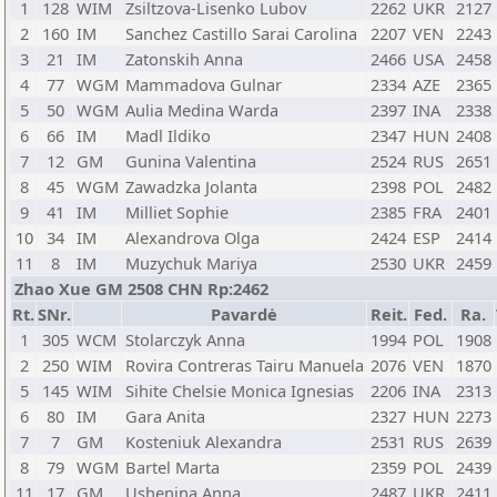
1
128
WIM
Zsiltzova-Lisenko Lubov
2262
UKR
2127
2
160
IM
Sanchez Castillo Sarai Carolina
2207
VEN
2243
3
21
IM
Zatonskih Anna
2466
USA
2458
4
77
WGM
Mammadova Gulnar
2334
AZE
2365
5
50
WGM
Aulia Medina Warda
2397
INA
2338
6
66
IM
Madl Ildiko
2347
HUN
2408
7
12
GM
Gunina Valentina
2524
RUS
2651
8
45
WGM
Zawadzka Jolanta
2398
POL
2482
9
41
IM
Milliet Sophie
2385
FRA
2401
10
34
IM
Alexandrova Olga
2424
ESP
2414
11
8
IM
Muzychuk Mariya
2530
UKR
2459
Zhao Xue GM 2508 CHN Rp:2462
Rt.
SNr.
Pavardė
Reit.
Fed.
Ra.
1
305
WCM
Stolarczyk Anna
1994
POL
1908
2
250
WIM
Rovira Contreras Tairu Manuela
2076
VEN
1870
5
145
WIM
Sihite Chelsie Monica Ignesias
2206
INA
2313
6
80
IM
Gara Anita
2327
HUN
2273
7
7
GM
Kosteniuk Alexandra
2531
RUS
2639
8
79
WGM
Bartel Marta
2359
POL
2439
11
17
GM
Ushenina Anna
2487
UKR
2411