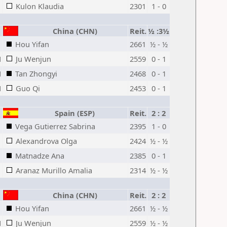
Kulon Klaudia
2301
1 - 0
China (CHN)
Reit.
½ :3½
Hou Yifan
2661
½ - ½
M
Ju Wenjun
2559
0 - 1
M
Tan Zhongyi
2468
0 - 1
M
Guo Qi
2453
0 - 1
Spain (ESP)
Reit.
2 : 2
Vega Gutierrez Sabrina
2395
1 - 0
Alexandrova Olga
2424
½ - ½
Matnadze Ana
2385
0 - 1
Aranaz Murillo Amalia
2314
½ - ½
China (CHN)
Reit.
2 : 2
Hou Yifan
2661
½ - ½
M
Ju Wenjun
2559
½ - ½