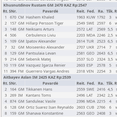
Khusnutdinov Rustam GM 2470 KAZ Rp:2547
Rt.
SNr.
Pavardė
Reit.
Fed.
Ra.
Tšk.
R
1
670
CM
Hashem Khaled
1963
KUW
1792
3
2
157
GM
Hillarp Persson Tiger
2549
SWE
2597
6
3
148
GM
Neiksans Arturs
2572
LAT
2569
5,5
4
506
Cerbulenco Liviu
2203
MDA
2246
2,5
5
109
GM
Ipatov Alexander
2614
TUR
2523
6,5
7
32
GM
Moiseenko Alexander
2707
UKR
2714
7
8
129
GM
Pantsulaia Levan
2581
GEO
2643
6,5
9
214
GM
Sebenik Matej
2537
SLO
2324
3,5
10
119
GM
Vazquez Igarza Renier
2603
ESP
2578
5
11
394
FM
Guerrero Vargas Andres
2318
VEN
2254
3
Aitbayev Aslan IM 2425 KAZ Rp:2539
Rt.
SNr.
Pavardė
Reit.
Fed.
Ra.
Tšk.
R
2
164
GM
Tikkanen Hans
2559
SWE
2416
4,5
3
269
IM
Kantans Toms
2496
LAT
2342
2,5
4
874
GM
Sanduleac Vasile
2396
MDA
2215
4
6
128
GM
Ortiz Suarez Isan Reynaldo
2603
CUB
2766
6
8
159
GM
Shanava Konstantine
2563
GEO
2408
3