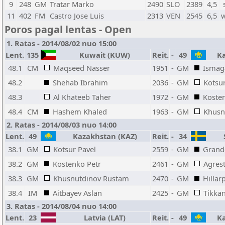
9
248
GM
Tratar Marko
2490
SLO
2389
4,5
11
402
FM
Castro Jose Luis
2313
VEN
2545
6,5
Poros pagal lentas - Open
1. Ratas - 2014/08/02 nuo 15:00
Lent.
135
Kuwait (KUW)
Reit.
-
49
Ka
48.1
CM
Maqseed Nasser
1951
-
GM
Ismag
48.2
Shehab Ibrahim
2036
-
GM
Kotsur
48.3
Al Khateeb Taher
1972
-
GM
Koste
48.4
CM
Hashem Khaled
1963
-
GM
Khusn
2. Ratas - 2014/08/03 nuo 14:00
Lent.
49
Kazakhstan (KAZ)
Reit.
-
34
S
38.1
GM
Kotsur Pavel
2559
-
GM
Grande
38.2
GM
Kostenko Petr
2461
-
GM
Agrest
38.3
GM
Khusnutdinov Rustam
2470
-
GM
Hillar
38.4
IM
Aitbayev Aslan
2425
-
GM
Tikka
3. Ratas - 2014/08/04 nuo 14:00
Lent.
23
Latvia (LAT)
Reit.
-
49
Ka