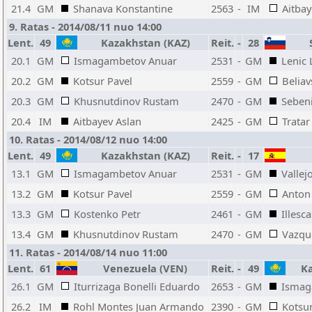
21.4
GM
Shanava Konstantine
2563
-
IM
Aitbay
9. Ratas - 2014/08/11 nuo 14:00
Lent.
49
Kazakhstan (KAZ)
Reit.
-
28
S
20.1
GM
Ismagambetov Anuar
2531
-
GM
Lenic 
20.2
GM
Kotsur Pavel
2559
-
GM
Belia
20.3
GM
Khusnutdinov Rustam
2470
-
GM
Seben
20.4
IM
Aitbayev Aslan
2425
-
GM
Trata
10. Ratas - 2014/08/12 nuo 14:00
Lent.
49
Kazakhstan (KAZ)
Reit.
-
17
13.1
GM
Ismagambetov Anuar
2531
-
GM
Vallej
13.2
GM
Kotsur Pavel
2559
-
GM
Anton
13.3
GM
Kostenko Petr
2461
-
GM
Illesc
13.4
GM
Khusnutdinov Rustam
2470
-
GM
Vazqu
11. Ratas - 2014/08/14 nuo 11:00
Lent.
61
Venezuela (VEN)
Reit.
-
49
Ka
26.1
GM
Iturrizaga Bonelli Eduardo
2653
-
GM
Ismag
26.2
IM
Rohl Montes Juan Armando
2390
-
GM
Kotsur