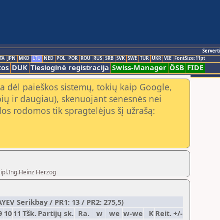
Servert
TA
JPN
MKD
LTU
NED
POL
POR
ROU
RUS
SRB
SVK
SWE
TUR
UKR
VIE
FontSize:11pt
kos
DUK
Tiesioginė registracija
Swiss-Manager
ÖSB
FIDE
a dėl paieškos sistemų, tokių kaip Google,
ių ir daugiau), skenuojant senesnės nei
os rodomos tik spragtelėjus šį užrašą:
Dipl.Ing.Heinz Herzog
EV Serikbay / PR1: 13 / PR2: 275,5)
9
10
11
Tšk.
Partijų sk.
Ra.
w
we
w-we
K
Reit. +/-