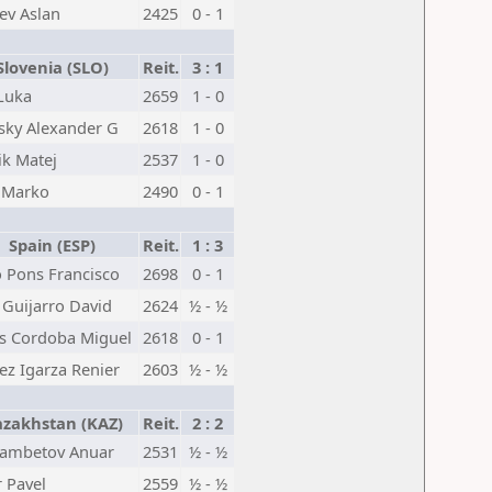
ev Aslan
2425
0 - 1
lovenia (SLO)
Reit.
3 : 1
Luka
2659
1 - 0
vsky Alexander G
2618
1 - 0
ik Matej
2537
1 - 0
r Marko
2490
0 - 1
Spain (ESP)
Reit.
1 : 3
o Pons Francisco
2698
0 - 1
 Guijarro David
2624
½ - ½
as Cordoba Miguel
2618
0 - 1
ez Igarza Renier
2603
½ - ½
zakhstan (KAZ)
Reit.
2 : 2
ambetov Anuar
2531
½ - ½
 Pavel
2559
½ - ½