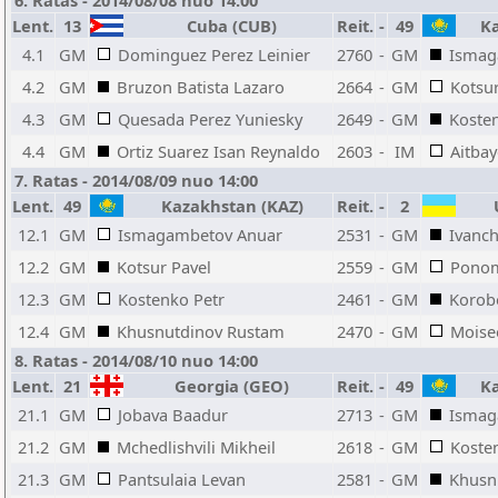
6. Ratas - 2014/08/08 nuo 14:00
Lent.
13
Cuba (CUB)
Reit.
-
49
Ka
4.1
GM
Dominguez Perez Leinier
2760
-
GM
Ismag
4.2
GM
Bruzon Batista Lazaro
2664
-
GM
Kotsur
4.3
GM
Quesada Perez Yuniesky
2649
-
GM
Koste
4.4
GM
Ortiz Suarez Isan Reynaldo
2603
-
IM
Aitbay
7. Ratas - 2014/08/09 nuo 14:00
Lent.
49
Kazakhstan (KAZ)
Reit.
-
2
U
12.1
GM
Ismagambetov Anuar
2531
-
GM
Ivanch
12.2
GM
Kotsur Pavel
2559
-
GM
Ponom
12.3
GM
Kostenko Petr
2461
-
GM
Korob
12.4
GM
Khusnutdinov Rustam
2470
-
GM
Moise
8. Ratas - 2014/08/10 nuo 14:00
Lent.
21
Georgia (GEO)
Reit.
-
49
Ka
21.1
GM
Jobava Baadur
2713
-
GM
Ismag
21.2
GM
Mchedlishvili Mikheil
2618
-
GM
Koste
21.3
GM
Pantsulaia Levan
2581
-
GM
Khusn