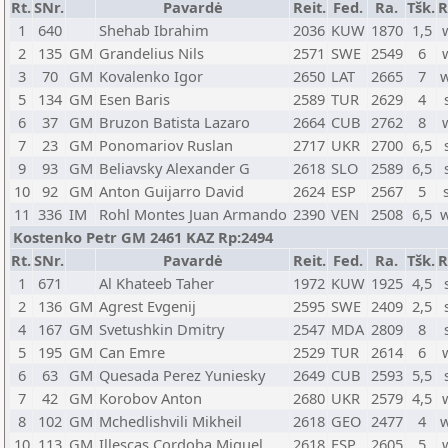
Rt.
SNr.
Pavardė
Reit.
Fed.
Ra.
Tšk.
R
1
640
Shehab Ibrahim
2036
KUW
1870
1,5
2
135
GM
Grandelius Nils
2571
SWE
2549
6
3
70
GM
Kovalenko Igor
2650
LAT
2665
7
5
134
GM
Esen Baris
2589
TUR
2629
4
6
37
GM
Bruzon Batista Lazaro
2664
CUB
2762
8
7
23
GM
Ponomariov Ruslan
2717
UKR
2700
6,5
9
93
GM
Beliavsky Alexander G
2618
SLO
2589
6,5
10
92
GM
Anton Guijarro David
2624
ESP
2567
5
11
336
IM
Rohl Montes Juan Armando
2390
VEN
2508
6,5
Kostenko Petr GM 2461 KAZ Rp:2494
Rt.
SNr.
Pavardė
Reit.
Fed.
Ra.
Tšk.
R
1
671
Al Khateeb Taher
1972
KUW
1925
4,5
2
136
GM
Agrest Evgenij
2595
SWE
2409
2,5
4
167
GM
Svetushkin Dmitry
2547
MDA
2809
8
5
195
GM
Can Emre
2529
TUR
2614
6
6
63
GM
Quesada Perez Yuniesky
2649
CUB
2593
5,5
7
42
GM
Korobov Anton
2680
UKR
2579
4,5
8
102
GM
Mchedlishvili Mikheil
2618
GEO
2477
4
10
113
GM
Illescas Cordoba Miguel
2618
ESP
2605
5