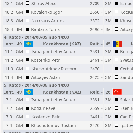
18.1
GM
Shirov Alexei
2709
-
GM
Ismag
18.2
GM
Kovalenko Igor
2650
-
GM
Kotsur
18.3
GM
Neiksans Arturs
2572
-
GM
Khusn
18.4
IM
Kantans Toms
2496
-
IM
Aitbay
4. Ratas - 2014/08/05 nuo 14:00
Lent.
49
Kazakhstan (KAZ)
Reit.
-
45
M
11.1
GM
Ismagambetov Anuar
2531
-
GM
Bolog
11.2
GM
Kostenko Petr
2461
-
GM
Svetu
11.3
GM
Khusnutdinov Rustam
2470
-
Cerbul
11.4
IM
Aitbayev Aslan
2425
-
GM
Sandul
5. Ratas - 2014/08/06 nuo 14:00
Lent.
49
Kazakhstan (KAZ)
Reit.
-
26
7.1
GM
Ismagambetov Anuar
2531
-
GM
Solak
7.2
GM
Kotsur Pavel
2559
-
GM
Esen B
7.3
GM
Kostenko Petr
2461
-
GM
Can E
7.4
GM
Khusnutdinov Rustam
2470
-
GM
Ipato