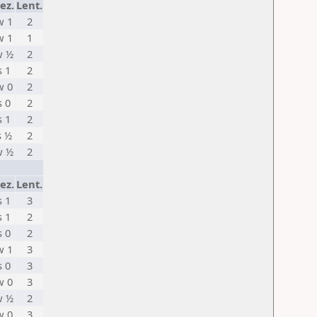
ez.
Lent.
w 1
2
w 1
1
w ½
2
s 1
2
w 0
2
s 0
2
s 1
2
s ½
2
w ½
2
ez.
Lent.
s 1
3
s 1
2
s 0
2
w 1
3
s 0
3
w 0
3
w ½
2
w 0
3