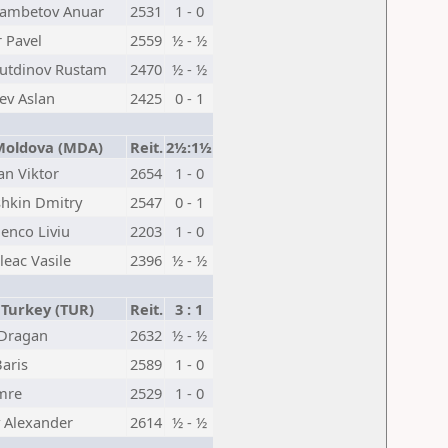
ambetov Anuar
2531
1 - 0
 Pavel
2559
½ - ½
utdinov Rustam
2470
½ - ½
ev Aslan
2425
0 - 1
oldova (MDA)
Reit.
2½:1½
an Viktor
2654
1 - 0
shkin Dmitry
2547
0 - 1
enco Liviu
2203
1 - 0
eac Vasile
2396
½ - ½
Turkey (TUR)
Reit.
3 : 1
 Dragan
2632
½ - ½
aris
2589
1 - 0
mre
2529
1 - 0
v Alexander
2614
½ - ½