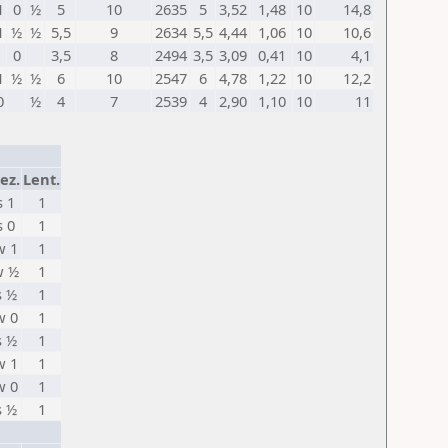
1
0
½
5
10
2635
5
3,52
1,48
10
14,8
1
½
½
5,5
9
2634
5,5
4,44
1,06
10
10,6
0
3,5
8
2494
3,5
3,09
0,41
10
4,1
1
½
½
6
10
2547
6
4,78
1,22
10
12,2
0
½
4
7
2539
4
2,90
1,10
10
11
ez.
Lent.
s 1
1
s 0
1
w 1
1
w ½
1
s ½
1
w 0
1
s ½
1
w 1
1
w 0
1
s ½
1