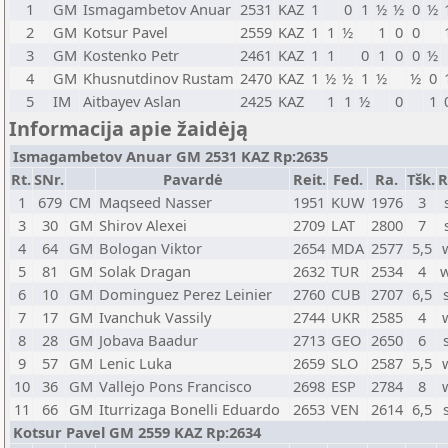
1
GM
Ismagambetov Anuar
2531
KAZ
1
0
1
½
½
0
½
2
GM
Kotsur Pavel
2559
KAZ
1
1
½
1
0
0
3
GM
Kostenko Petr
2461
KAZ
1
1
0
1
0
0
½
4
GM
Khusnutdinov Rustam
2470
KAZ
1
½
½
1
½
½
0
5
IM
Aitbayev Aslan
2425
KAZ
1
1
½
0
1
Informacija apie žaidėją
Ismagambetov Anuar GM 2531 KAZ Rp:2635
Rt.
SNr.
Pavardė
Reit.
Fed.
Ra.
Tšk.
R
1
679
CM
Maqseed Nasser
1951
KUW
1976
3
3
30
GM
Shirov Alexei
2709
LAT
2800
7
4
64
GM
Bologan Viktor
2654
MDA
2577
5,5
5
81
GM
Solak Dragan
2632
TUR
2534
4
6
10
GM
Dominguez Perez Leinier
2760
CUB
2707
6,5
7
17
GM
Ivanchuk Vassily
2744
UKR
2585
4
8
28
GM
Jobava Baadur
2713
GEO
2650
6
9
57
GM
Lenic Luka
2659
SLO
2587
5,5
10
36
GM
Vallejo Pons Francisco
2698
ESP
2784
8
11
66
GM
Iturrizaga Bonelli Eduardo
2653
VEN
2614
6,5
Kotsur Pavel GM 2559 KAZ Rp:2634