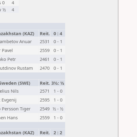
s 0
4
w ½
4
zakhstan (KAZ)
Reit.
0 : 4
ambetov Anuar
2531
0 - 1
 Pavel
2559
0 - 1
nko Petr
2461
0 - 1
utdinov Rustam
2470
0 - 1
weden (SWE)
Reit.
3½: ½
lius Nils
2571
1 - 0
 Evgenij
2595
1 - 0
p Persson Tiger
2549
½ - ½
nen Hans
2559
1 - 0
zakhstan (KAZ)
Reit.
2 : 2