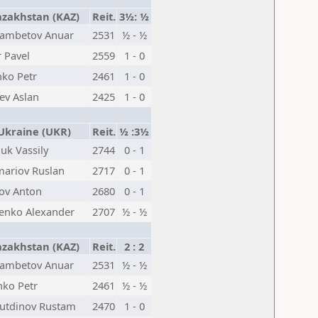
zakhstan (KAZ)
Reit.
3½: ½
ambetov Anuar
2531
½ - ½
 Pavel
2559
1 - 0
nko Petr
2461
1 - 0
ev Aslan
2425
1 - 0
kraine (UKR)
Reit.
½ :3½
uk Vassily
2744
0 - 1
ariov Ruslan
2717
0 - 1
ov Anton
2680
0 - 1
enko Alexander
2707
½ - ½
zakhstan (KAZ)
Reit.
2 : 2
ambetov Anuar
2531
½ - ½
nko Petr
2461
½ - ½
utdinov Rustam
2470
1 - 0