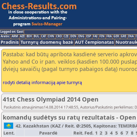
Logged on: Gast
Arabic
ARM
AZE
BIH
BUL
CAT
CHN
CRO
CZE
DEN
ENG
ESP
FAI
FIN
FRA
GER
GRE
INA
I
Pradinis
Turnyrų duomenų bazė
AUT čempionatas
Nuotrau
Pastaba: kad būtų apribota kasdienė serverio apkrov
Yahoo and Co ir pan. veiklos (kasdien 100.000 puslap
dviejų savaičių (pagal turnyro pabaigos datą) nuorod
rodyti detalią informaciją apie turnyrą
41st Chess Olympiad 2014 Open
Paskutinis atnaujinimas14.08.2014 17:48:55, Autorius/Paskutinis perkėlimas: 
komandų sudėtys su ratų rezultatais - Open
42. Kazakhstan (KAZ / Reit. Ø:2505, Kapitonas: TEMIRBAY
Lent.
Pavardė
Reit.
Fed.
1
2
3
4
5
6
7
8