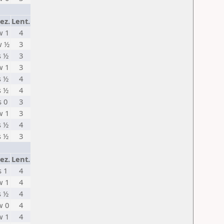
ez.
Lent.
w 1
4
w ½
3
s ½
3
w 1
3
s ½
4
s ½
4
s 0
3
w 1
3
s ½
4
s ½
3
ez.
Lent.
s 1
4
w 1
4
s ½
4
w 0
4
w 1
4