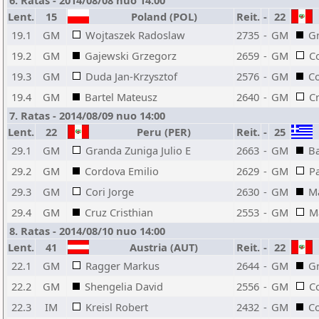
6. Ratas - 2014/08/08 nuo 14:00
Lent.
15
Poland (POL)
Reit.
-
22
19.1
GM
Wojtaszek Radoslaw
2735
-
GM
Gr
19.2
GM
Gajewski Grzegorz
2659
-
GM
C
19.3
GM
Duda Jan-Krzysztof
2576
-
GM
Co
19.4
GM
Bartel Mateusz
2640
-
GM
Cr
7. Ratas - 2014/08/09 nuo 14:00
Lent.
22
Peru (PER)
Reit.
-
25
29.1
GM
Granda Zuniga Julio E
2663
-
GM
Ba
29.2
GM
Cordova Emilio
2629
-
GM
P
29.3
GM
Cori Jorge
2630
-
GM
Ma
29.4
GM
Cruz Cristhian
2553
-
GM
Ma
8. Ratas - 2014/08/10 nuo 14:00
Lent.
41
Austria (AUT)
Reit.
-
22
22.1
GM
Ragger Markus
2644
-
GM
Gr
22.2
GM
Shengelia David
2556
-
GM
C
22.3
IM
Kreisl Robert
2432
-
GM
Co