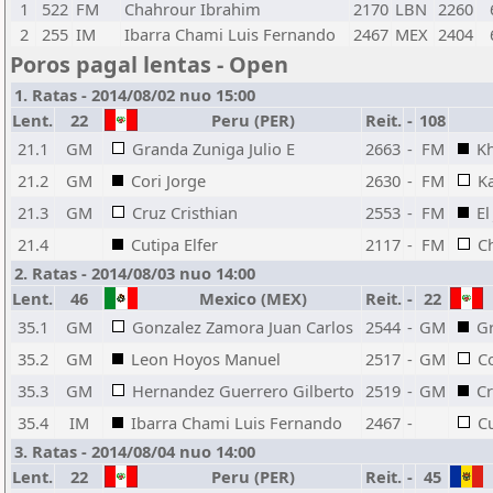
1
522
FM
Chahrour Ibrahim
2170
LBN
2260
2
255
IM
Ibarra Chami Luis Fernando
2467
MEX
2404
Poros pagal lentas - Open
1. Ratas - 2014/08/02 nuo 15:00
Lent.
22
Peru (PER)
Reit.
-
108
21.1
GM
Granda Zuniga Julio E
2663
-
FM
Kh
21.2
GM
Cori Jorge
2630
-
FM
K
21.3
GM
Cruz Cristhian
2553
-
FM
El
21.4
Cutipa Elfer
2117
-
FM
C
2. Ratas - 2014/08/03 nuo 14:00
Lent.
46
Mexico (MEX)
Reit.
-
22
35.1
GM
Gonzalez Zamora Juan Carlos
2544
-
GM
Gr
35.2
GM
Leon Hoyos Manuel
2517
-
GM
Co
35.3
GM
Hernandez Guerrero Gilberto
2519
-
GM
Cr
35.4
IM
Ibarra Chami Luis Fernando
2467
-
Cu
3. Ratas - 2014/08/04 nuo 14:00
Lent.
22
Peru (PER)
Reit.
-
45