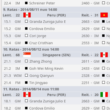
22.4
IM
Schreiner Peter
2460
-
GM
Cr
9. Ratas - 2014/08/11 nuo 14:00
Lent.
22
Peru (PER)
Reit.
-
31
15.1
GM
Granda Zuniga Julio E
2663
-
GM
L
15.2
GM
Cordova Emilio
2629
-
GM
N
15.3
GM
Cori Jorge
2630
-
IM
N
15.4
GM
Cruz Cristhian
2553
-
IM
N
10. Ratas - 2014/08/12 nuo 14:00
Lent.
68
Singapore (SIN)
Reit.
-
22
21.1
GM
Zhang Zhong
2611
-
GM
Gr
21.2
IM
Goh Wei Ming Kevin
2433
-
GM
C
21.3
WIM
Gong Qianyun
2328
-
GM
Co
21.4
FM
Tin Jingyao
2251
-
GM
Cr
11. Ratas - 2014/08/14 nuo 11:00
Lent.
22
Peru (PER)
Reit.
-
20
18.1
GM
Granda Zuniga Julio E
2663
-
GM
C
18.2
GM
Cordova Emilio
2629
-
GM
D