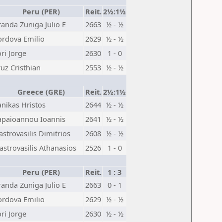
Peru (PER)
Reit.
2½:1½
anda Zuniga Julio E
2663
½ - ½
ordova Emilio
2629
½ - ½
ri Jorge
2630
1 - 0
uz Cristhian
2553
½ - ½
Greece (GRE)
Reit.
2½:1½
nikas Hristos
2644
½ - ½
apaioannou Ioannis
2641
½ - ½
strovasilis Dimitrios
2608
½ - ½
strovasilis Athanasios
2526
1 - 0
Peru (PER)
Reit.
1 : 3
anda Zuniga Julio E
2663
0 - 1
ordova Emilio
2629
½ - ½
ri Jorge
2630
½ - ½