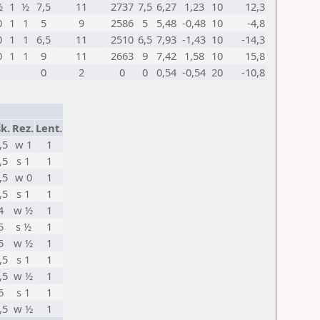
½
1
½
7,5
11
2737
7,5
6,27
1,23
10
12,3
0
1
1
5
9
2586
5
5,48
-0,48
10
-4,8
0
1
1
6,5
11
2510
6,5
7,93
-1,43
10
-14,3
0
1
1
9
11
2663
9
7,42
1,58
10
15,8
0
2
0
0
0,54
-0,54
20
-10,8
k.
Rez.
Lent.
,5
w 1
1
,5
s 1
1
,5
w 0
1
,5
s 1
1
4
w ½
1
5
s ½
1
5
w ½
1
,5
s 1
1
,5
w ½
1
6
s 1
1
,5
w ½
1