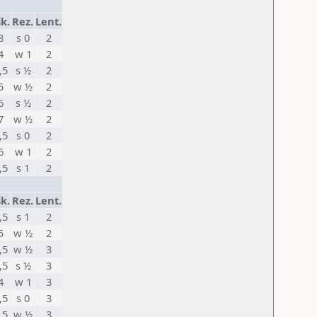
k.
Rez.
Lent.
8
s 0
2
4
w 1
2
,5
s ½
2
5
w ½
2
6
s ½
2
7
w ½
2
,5
s 0
2
6
w 1
2
,5
s 1
2
k.
Rez.
Lent.
,5
s 1
2
5
w ½
2
,5
w ½
3
,5
s ½
3
4
w 1
3
,5
s 0
3
,5
w ½
3