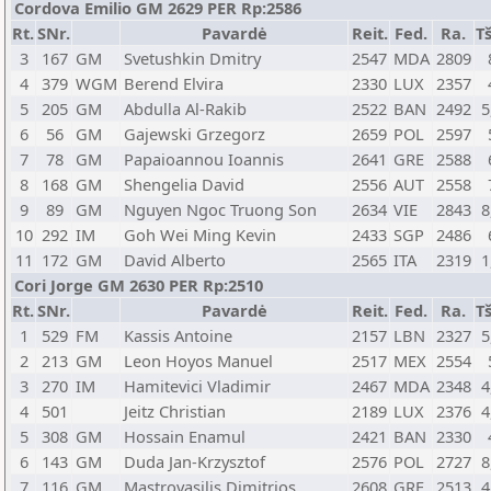
Cordova Emilio GM 2629 PER Rp:2586
Rt.
SNr.
Pavardė
Reit.
Fed.
Ra.
Tš
3
167
GM
Svetushkin Dmitry
2547
MDA
2809
4
379
WGM
Berend Elvira
2330
LUX
2357
5
205
GM
Abdulla Al-Rakib
2522
BAN
2492
5
6
56
GM
Gajewski Grzegorz
2659
POL
2597
7
78
GM
Papaioannou Ioannis
2641
GRE
2588
8
168
GM
Shengelia David
2556
AUT
2558
9
89
GM
Nguyen Ngoc Truong Son
2634
VIE
2843
8
10
292
IM
Goh Wei Ming Kevin
2433
SGP
2486
11
172
GM
David Alberto
2565
ITA
2319
1
Cori Jorge GM 2630 PER Rp:2510
Rt.
SNr.
Pavardė
Reit.
Fed.
Ra.
Tš
1
529
FM
Kassis Antoine
2157
LBN
2327
5
2
213
GM
Leon Hoyos Manuel
2517
MEX
2554
3
270
IM
Hamitevici Vladimir
2467
MDA
2348
4
4
501
Jeitz Christian
2189
LUX
2376
4
5
308
GM
Hossain Enamul
2421
BAN
2330
6
143
GM
Duda Jan-Krzysztof
2576
POL
2727
8
7
116
GM
Mastrovasilis Dimitrios
2608
GRE
2513
4