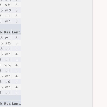
5
s ½
3
,5
w 0
3
6
s 1
3
6
w 1
3
k.
Rez.
Lent.
,5
w 1
3
,5
s ½
3
,5
s 1
4
,5
w 1
4
5
s 1
4
5
w ½
4
5
s 1
4
,5
w 1
4
5
s 0
4
,5
w 1
4
5
s 1
4
k.
Rez.
Lent.