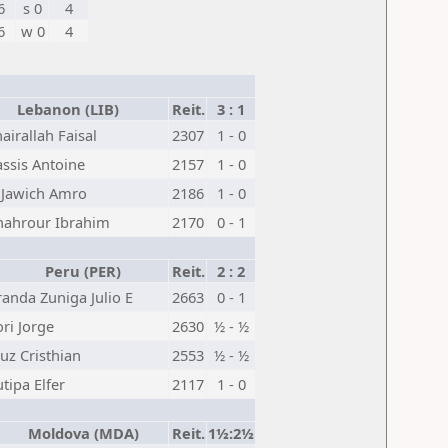
6
s 0
4
6
w 0
4
Lebanon (LIB)
Reit.
3 : 1
airallah Faisal
2307
1 - 0
assis Antoine
2157
1 - 0
 Jawich Amro
2186
1 - 0
hahrour Ibrahim
2170
0 - 1
Peru (PER)
Reit.
2 : 2
anda Zuniga Julio E
2663
0 - 1
ri Jorge
2630
½ - ½
uz Cristhian
2553
½ - ½
tipa Elfer
2117
1 - 0
Moldova (MDA)
Reit.
1½:2½