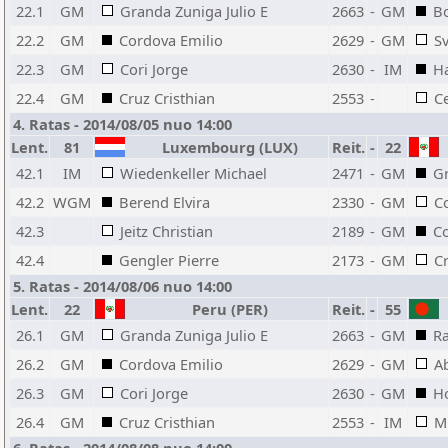
22.1
GM
Granda Zuniga Julio E
2663
-
GM
Bo
22.2
GM
Cordova Emilio
2629
-
GM
S
22.3
GM
Cori Jorge
2630
-
IM
Ha
22.4
GM
Cruz Cristhian
2553
-
C
4. Ratas - 2014/08/05 nuo 14:00
Lent.
81
Luxembourg (LUX)
Reit.
-
22
42.1
IM
Wiedenkeller Michael
2471
-
GM
Gr
42.2
WGM
Berend Elvira
2330
-
GM
C
42.3
Jeitz Christian
2189
-
GM
Co
42.4
Gengler Pierre
2173
-
GM
Cr
5. Ratas - 2014/08/06 nuo 14:00
Lent.
22
Peru (PER)
Reit.
-
55
26.1
GM
Granda Zuniga Julio E
2663
-
GM
R
26.2
GM
Cordova Emilio
2629
-
GM
Ab
26.3
GM
Cori Jorge
2630
-
GM
H
26.4
GM
Cruz Cristhian
2553
-
IM
M