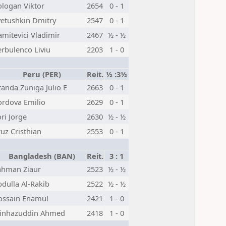
logan Viktor
2654
0 - 1
vetushkin Dmitry
2547
0 - 1
mitevici Vladimir
2467
½ - ½
erbulenco Liviu
2203
1 - 0
Peru (PER)
Reit.
½ :3½
anda Zuniga Julio E
2663
0 - 1
ordova Emilio
2629
0 - 1
ri Jorge
2630
½ - ½
uz Cristhian
2553
0 - 1
Bangladesh (BAN)
Reit.
3 : 1
ahman Ziaur
2523
½ - ½
dulla Al-Rakib
2522
½ - ½
ossain Enamul
2421
1 - 0
inhazuddin Ahmed
2418
1 - 0