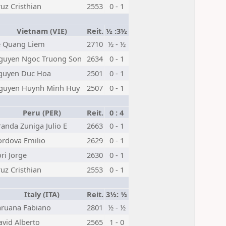
uz Cristhian
2553
0 - 1
Vietnam (VIE)
Reit.
½ :3½
e Quang Liem
2710
½ - ½
guyen Ngoc Truong Son
2634
0 - 1
guyen Duc Hoa
2501
0 - 1
guyen Huynh Minh Huy
2507
0 - 1
Peru (PER)
Reit.
0 : 4
anda Zuniga Julio E
2663
0 - 1
ordova Emilio
2629
0 - 1
ri Jorge
2630
0 - 1
uz Cristhian
2553
0 - 1
Italy (ITA)
Reit.
3½: ½
aruana Fabiano
2801
½ - ½
avid Alberto
2565
1 - 0