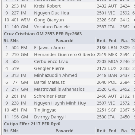
8
293
IM
Kreisl Robert
2432
AUT
2424
9
227
IM
Nguyen Duc Hoa
2501
VIE
2592
6
10
401
WIM
Gong Qianyun
2328
SGP
2412
11
140
GM
Vocaturo Daniele
2587
ITA
2562
Cruz Cristhian GM 2553 PER Rp:2663
Rt.
SNr.
Pavardė
Reit.
Fed.
Ra.
Tš
1
504
FM
El Jawich Amro
2186
LBN
2309
4
2
210
GM
Hernandez Guerrero Gilberto
2519
MEX
2594
7
3
506
Cerbulenco Liviu
2203
MDA
2246
2
4
519
Gengler Pierre
2173
LUX
2233
2
5
313
IM
Minhazuddin Ahmed
2418
BAN
2437
6
77
GM
Bartel Mateusz
2640
POL
2584
7
217
GM
Mastrovasilis Athanasios
2526
GRE
2452
8
261
IM
Schreiner Peter
2460
AUT
2192
1
9
238
IM
Nguyen Huynh Minh Huy
2507
VIE
2572
10
451
FM
Tin Jingyao
2251
SGP
2367
5
11
196
GM
Dvirnyy Danyyil
2530
ITA
2450
Cutipa Elfer 2117 PER Rp:0
Rt.
SNr.
Pavardė
Reit.
Fed.
Ra.
Tš