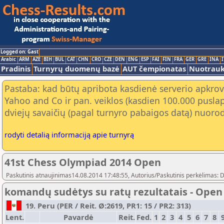
Logged on: Gast
Arabic
ARM
AZE
BIH
BUL
CAT
CHN
CRO
CZE
DEN
ENG
ESP
FAI
FIN
FRA
GER
GRE
INA
I
Pradinis
Turnyrų duomenų bazė
AUT čempionatas
Nuotrau
Pastaba: kad būtų apribota kasdienė serverio apkrov
Yahoo and Co ir pan. veiklos (kasdien 100.000 puslap
dviejų savaičių (pagal turnyro pabaigos datą) nuorod
rodyti detalią informaciją apie turnyrą
41st Chess Olympiad 2014 Open
Paskutinis atnaujinimas14.08.2014 17:48:55, Autorius/Paskutinis perkėlimas: 
komandų sudėtys su ratų rezultatais - Open
19. Peru (PER / Reit. Ø:2619, PR1: 15 / PR2: 313)
Lent.
Pavardė
Reit.
Fed.
1
2
3
4
5
6
7
8