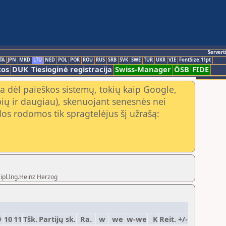
Servert
TA
JPN
MKD
LTU
NED
POL
POR
ROU
RUS
SRB
SVK
SWE
TUR
UKR
VIE
FontSize:11pt
kos
DUK
Tiesioginė registracija
Swiss-Manager
ÖSB
FIDE
a dėl paieškos sistemų, tokių kaip Google,
ių ir daugiau), skenuojant senesnės nei
os rodomos tik spragtelėjus šį užrašą:
Dipl.Ing.Heinz Herzog
9
10
11
Tšk.
Partijų sk.
Ra.
w
we
w-we
K
Reit. +/-