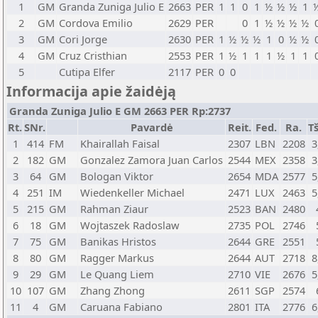
1
GM
Granda Zuniga Julio E
2663
PER
1
1
0
1
½
½
½
1
2
GM
Cordova Emilio
2629
PER
0
1
½
½
½
½
3
GM
Cori Jorge
2630
PER
1
½
½
½
1
0
½
½
4
GM
Cruz Cristhian
2553
PER
1
½
1
1
1
½
1
1
5
Cutipa Elfer
2117
PER
0
0
Informacija apie žaidėją
Granda Zuniga Julio E GM 2663 PER Rp:2737
Rt.
SNr.
Pavardė
Reit.
Fed.
Ra.
Tš
1
414
FM
Khairallah Faisal
2307
LBN
2208
3
2
182
GM
Gonzalez Zamora Juan Carlos
2544
MEX
2358
3
3
64
GM
Bologan Viktor
2654
MDA
2577
5
4
251
IM
Wiedenkeller Michael
2471
LUX
2463
5
5
215
GM
Rahman Ziaur
2523
BAN
2480
6
18
GM
Wojtaszek Radoslaw
2735
POL
2746
7
75
GM
Banikas Hristos
2644
GRE
2551
8
80
GM
Ragger Markus
2644
AUT
2718
8
9
29
GM
Le Quang Liem
2710
VIE
2676
5
10
107
GM
Zhang Zhong
2611
SGP
2574
11
4
GM
Caruana Fabiano
2801
ITA
2776
6