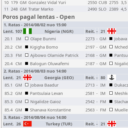
10
179
GM
Gonzalez Vidal Yuri
2550
CUB
2755
3,5
11
248
GM
Tratar Marko
2490
SLO
2389
4,5
Poros pagal lentas - Open
1. Ratas - 2014/08/02 nuo 15:00
Lent.
107
Nigeria (NGR)
Reit.
-
21
20.1
IM
Olape Bunmi
2273
-
GM
Jobava
20.2
CM
Kigigha Bomo
2197
-
GM
Mchedl
20.3
FM
Ajibowo Olamide Patrick
2168
-
GM
Pantsu
20.4
CM
Balogun Oluwafemi
2187
-
GM
Nigali
2. Ratas - 2014/08/03 nuo 14:00
Lent.
21
Georgia (GEO)
Reit.
-
80
85.1
GM
Jobava Baadur
2713
-
IM
Dukacz
85.2
GM
Pantsulaia Levan
2581
-
IM
Meshko
85.3
GM
Nigalidze Gaioz
2542
-
FM
Stacha
85.4
GM
Shanava Konstantine
2563
-
FM
Muelle
3. Ratas - 2014/08/04 nuo 14:00
Lent.
26
Turkey (TUR)
Reit.
-
21