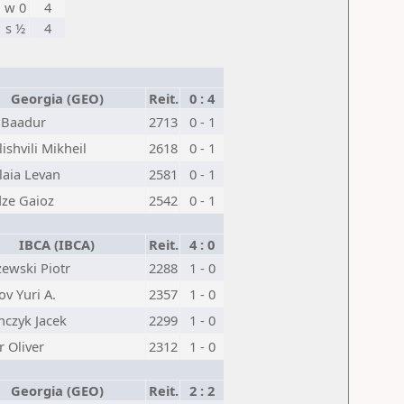
w 0
4
s ½
4
Georgia (GEO)
Reit.
0 : 4
 Baadur
2713
0 - 1
ishvili Mikheil
2618
0 - 1
laia Levan
2581
0 - 1
dze Gaioz
2542
0 - 1
IBCA (IBCA)
Reit.
4 : 0
ewski Piotr
2288
1 - 0
v Yuri A.
2357
1 - 0
nczyk Jacek
2299
1 - 0
r Oliver
2312
1 - 0
Georgia (GEO)
Reit.
2 : 2