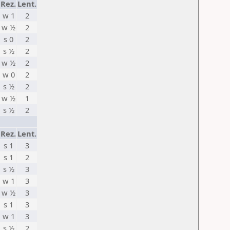
Rez.
Lent.
w 1
2
w ½
2
s 0
2
s ½
2
w ½
2
w 0
2
s ½
2
w ½
1
s ½
2
Rez.
Lent.
s 1
3
s 1
2
s ½
3
w 1
3
w ½
3
s 1
3
w 1
3
s ½
2