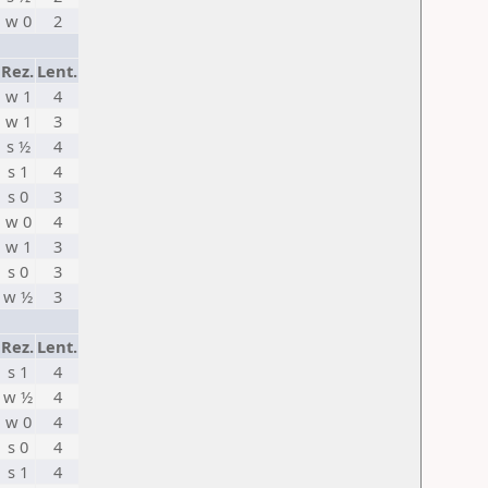
w 0
2
Rez.
Lent.
w 1
4
w 1
3
s ½
4
s 1
4
s 0
3
w 0
4
w 1
3
s 0
3
w ½
3
Rez.
Lent.
s 1
4
w ½
4
w 0
4
s 0
4
s 1
4