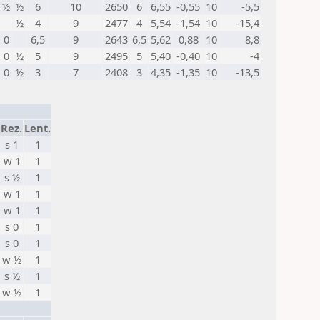
½
½
6
10
2650
6
6,55
-0,55
10
-5,5
½
4
9
2477
4
5,54
-1,54
10
-15,4
0
6,5
9
2643
6,5
5,62
0,88
10
8,8
0
½
5
9
2495
5
5,40
-0,40
10
-4
0
½
3
7
2408
3
4,35
-1,35
10
-13,5
Rez.
Lent.
s 1
1
w 1
1
s ½
1
w 1
1
w 1
1
s 0
1
s 0
1
w ½
1
s ½
1
w ½
1