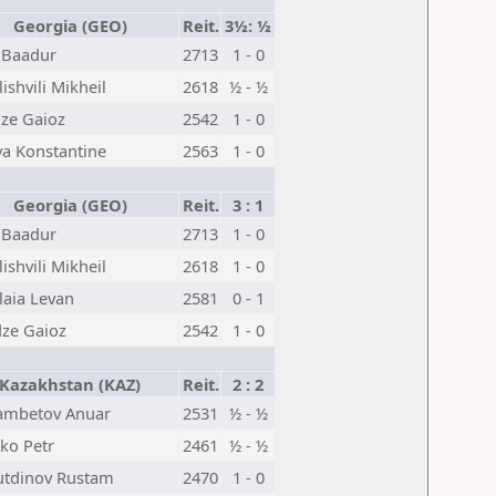
Georgia (GEO)
Reit.
3½: ½
 Baadur
2713
1 - 0
ishvili Mikheil
2618
½ - ½
dze Gaioz
2542
1 - 0
a Konstantine
2563
1 - 0
Georgia (GEO)
Reit.
3 : 1
 Baadur
2713
1 - 0
ishvili Mikheil
2618
1 - 0
laia Levan
2581
0 - 1
dze Gaioz
2542
1 - 0
azakhstan (KAZ)
Reit.
2 : 2
ambetov Anuar
2531
½ - ½
ko Petr
2461
½ - ½
tdinov Rustam
2470
1 - 0