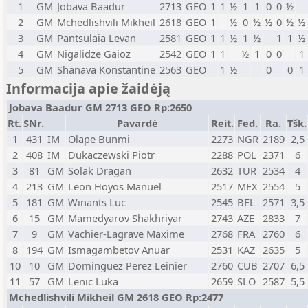
1
GM
Jobava Baadur
2713
GEO
1
1
½
1
1
0
0
½
2
GM
Mchedlishvili Mikheil
2618
GEO
1
½
0
½
½
0
½
½
3
GM
Pantsulaia Levan
2581
GEO
1
1
½
1
½
1
1
½
4
GM
Nigalidze Gaioz
2542
GEO
1
1
½
1
0
0
1
5
GM
Shanava Konstantine
2563
GEO
1
½
0
0
1
Informacija apie žaidėją
Jobava Baadur GM 2713 GEO Rp:2650
Rt.
SNr.
Pavardė
Reit.
Fed.
Ra.
Tšk.
1
431
IM
Olape Bunmi
2273
NGR
2189
2,5
2
408
IM
Dukaczewski Piotr
2288
POL
2371
6
3
81
GM
Solak Dragan
2632
TUR
2534
4
4
213
GM
Leon Hoyos Manuel
2517
MEX
2554
5
5
181
GM
Winants Luc
2545
BEL
2571
3,5
6
15
GM
Mamedyarov Shakhriyar
2743
AZE
2833
7
7
9
GM
Vachier-Lagrave Maxime
2768
FRA
2760
6
8
194
GM
Ismagambetov Anuar
2531
KAZ
2635
5
10
10
GM
Dominguez Perez Leinier
2760
CUB
2707
6,5
11
57
GM
Lenic Luka
2659
SLO
2587
5,5
Mchedlishvili Mikheil GM 2618 GEO Rp:2477