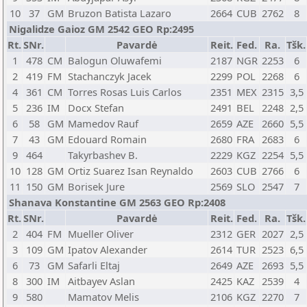
10
37
GM
Bruzon Batista Lazaro
2664
CUB
2762
8
Nigalidze Gaioz GM 2542 GEO Rp:2495
Rt.
SNr.
Pavardė
Reit.
Fed.
Ra.
Tšk.
1
478
CM
Balogun Oluwafemi
2187
NGR
2253
6
2
419
FM
Stachanczyk Jacek
2299
POL
2268
6
4
361
CM
Torres Rosas Luis Carlos
2351
MEX
2315
3,5
5
236
IM
Docx Stefan
2491
BEL
2248
2,5
6
58
GM
Mamedov Rauf
2659
AZE
2660
5,5
7
43
GM
Edouard Romain
2680
FRA
2683
6
9
464
Takyrbashev B.
2229
KGZ
2254
5,5
10
128
GM
Ortiz Suarez Isan Reynaldo
2603
CUB
2766
6
11
150
GM
Borisek Jure
2569
SLO
2547
7
Shanava Konstantine GM 2563 GEO Rp:2408
Rt.
SNr.
Pavardė
Reit.
Fed.
Ra.
Tšk.
2
404
FM
Mueller Oliver
2312
GER
2027
2,5
3
109
GM
Ipatov Alexander
2614
TUR
2523
6,5
6
73
GM
Safarli Eltaj
2649
AZE
2693
5,5
8
300
IM
Aitbayev Aslan
2425
KAZ
2539
4
9
580
Mamatov Melis
2106
KGZ
2270
7