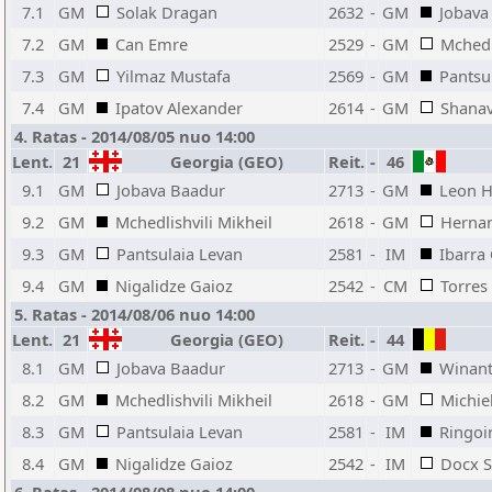
7.1
GM
Solak Dragan
2632
-
GM
Jobava
7.2
GM
Can Emre
2529
-
GM
Mchedl
7.3
GM
Yilmaz Mustafa
2569
-
GM
Pantsu
7.4
GM
Ipatov Alexander
2614
-
GM
Shanav
4. Ratas - 2014/08/05 nuo 14:00
Lent.
21
Georgia (GEO)
Reit.
-
46
9.1
GM
Jobava Baadur
2713
-
GM
Leon H
9.2
GM
Mchedlishvili Mikheil
2618
-
GM
Hernan
9.3
GM
Pantsulaia Levan
2581
-
IM
Ibarra
9.4
GM
Nigalidze Gaioz
2542
-
CM
Torres
5. Ratas - 2014/08/06 nuo 14:00
Lent.
21
Georgia (GEO)
Reit.
-
44
8.1
GM
Jobava Baadur
2713
-
GM
Winant
8.2
GM
Mchedlishvili Mikheil
2618
-
GM
Michie
8.3
GM
Pantsulaia Levan
2581
-
IM
Ringoi
8.4
GM
Nigalidze Gaioz
2542
-
IM
Docx S