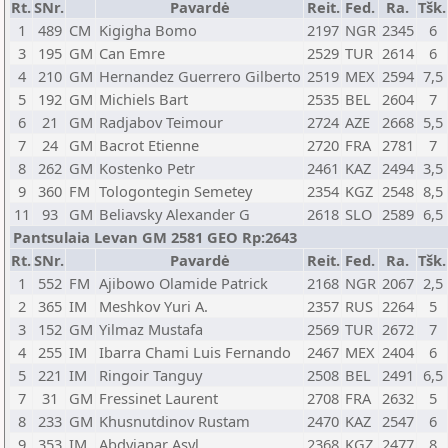
Rt.
SNr.
Pavardė
Reit.
Fed.
Ra.
Tšk.
1
489
CM
Kigigha Bomo
2197
NGR
2345
6
3
195
GM
Can Emre
2529
TUR
2614
6
4
210
GM
Hernandez Guerrero Gilberto
2519
MEX
2594
7,5
5
192
GM
Michiels Bart
2535
BEL
2604
7
6
21
GM
Radjabov Teimour
2724
AZE
2668
5,5
7
24
GM
Bacrot Etienne
2720
FRA
2781
7
8
262
GM
Kostenko Petr
2461
KAZ
2494
3,5
9
360
FM
Tologontegin Semetey
2354
KGZ
2548
8,5
11
93
GM
Beliavsky Alexander G
2618
SLO
2589
6,5
Pantsulaia Levan GM 2581 GEO Rp:2643
Rt.
SNr.
Pavardė
Reit.
Fed.
Ra.
Tšk.
1
552
FM
Ajibowo Olamide Patrick
2168
NGR
2067
2,5
2
365
IM
Meshkov Yuri A.
2357
RUS
2264
5
3
152
GM
Yilmaz Mustafa
2569
TUR
2672
7
4
255
IM
Ibarra Chami Luis Fernando
2467
MEX
2404
6
5
221
IM
Ringoir Tanguy
2508
BEL
2491
6,5
7
31
GM
Fressinet Laurent
2708
FRA
2632
5
8
233
GM
Khusnutdinov Rustam
2470
KAZ
2547
6
9
353
IM
Abdyjapar Asyl
2368
KGZ
2477
8