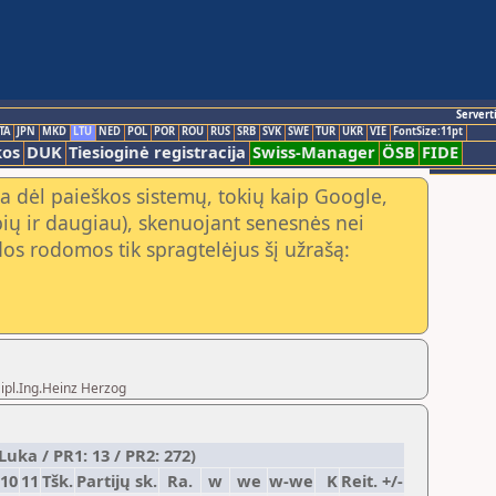
Servert
TA
JPN
MKD
LTU
NED
POL
POR
ROU
RUS
SRB
SVK
SWE
TUR
UKR
VIE
FontSize:11pt
kos
DUK
Tiesioginė registracija
Swiss-Manager
ÖSB
FIDE
a dėl paieškos sistemų, tokių kaip Google,
ių ir daugiau), skenuojant senesnės nei
os rodomos tik spragtelėjus šį užrašą:
Dipl.Ing.Heinz Herzog
uka / PR1: 13 / PR2: 272)
10
11
Tšk.
Partijų sk.
Ra.
w
we
w-we
K
Reit. +/-