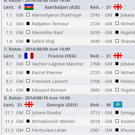
6. Ratas - 2014/08/08 nuo 14:00
Lent.
8
Azerbaijan (AZE)
Reit.
-
21
1.1
GM
Mamedyarov Shakhriyar
2743
-
GM
Jobava
1.2
GM
Radjabov Teimour
2724
-
GM
Mchedl
1.3
GM
Mamedov Rauf
2659
-
GM
Nigali
1.4
GM
Safarli Eltaj
2649
-
GM
Shanav
7. Ratas - 2014/08/09 nuo 14:00
Lent.
3
France (FRA)
Reit.
-
21
8.1
GM
Vachier-Lagrave Maxime
2768
-
GM
Jobava
8.2
GM
Bacrot Etienne
2720
-
GM
Mchedl
8.3
GM
Fressinet Laurent
2708
-
GM
Pantsu
8.4
GM
Edouard Romain
2680
-
GM
Nigali
8. Ratas - 2014/08/10 nuo 14:00
Lent.
21
Georgia (GEO)
Reit.
-
49
K
21.1
GM
Jobava Baadur
2713
-
GM
Ismag
21.2
GM
Mchedlishvili Mikheil
2618
-
GM
Kosten
21.3
GM
Pantsulaia Levan
2581
-
GM
Khusnu