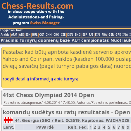
Logged on: Gast
Arabic
ARM
AZE
BIH
BUL
CAT
CHN
CRO
CZE
DEN
ENG
ESP
FAI
FIN
FRA
GER
GRE
INA
I
Pradinis
Turnyrų duomenų bazė
AUT čempionatas
Nuotrau
Pastaba: kad būtų apribota kasdienė serverio apkrov
Yahoo and Co ir pan. veiklos (kasdien 100.000 puslap
dviejų savaičių (pagal turnyro pabaigos datą) nuorod
rodyti detalią informaciją apie turnyrą
41st Chess Olympiad 2014 Open
Paskutinis atnaujinimas14.08.2014 17:48:55, Autorius/Paskutinis perkėlimas: 
komandų sudėtys su ratų rezultatais - Open
44. Georgia (GEO / Reit. Ø:2619, Kapitonas: PAICHADZE L
Lent.
Pavardė
Reit.
Fed.
1
2
3
4
5
6
7
8
9