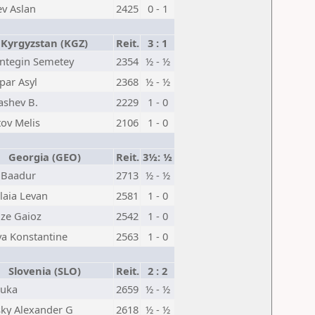
ev Aslan
2425
0 - 1
Kyrgyzstan (KGZ)
Reit.
3 : 1
ntegin Semetey
2354
½ - ½
par Asyl
2368
½ - ½
ashev B.
2229
1 - 0
ov Melis
2106
1 - 0
Georgia (GEO)
Reit.
3½: ½
 Baadur
2713
½ - ½
laia Levan
2581
1 - 0
dze Gaioz
2542
1 - 0
a Konstantine
2563
1 - 0
Slovenia (SLO)
Reit.
2 : 2
Luka
2659
½ - ½
sky Alexander G
2618
½ - ½