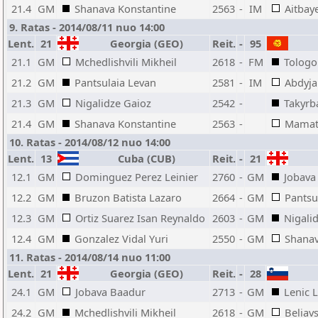
21.4
GM
Shanava Konstantine
2563
-
IM
Aitbay
9. Ratas - 2014/08/11 nuo 14:00
Lent.
21
Georgia (GEO)
Reit.
-
95
21.1
GM
Mchedlishvili Mikheil
2618
-
FM
Tologo
21.2
GM
Pantsulaia Levan
2581
-
IM
Abdyja
21.3
GM
Nigalidze Gaioz
2542
-
Takyrb
21.4
GM
Shanava Konstantine
2563
-
Mamat
10. Ratas - 2014/08/12 nuo 14:00
Lent.
13
Cuba (CUB)
Reit.
-
21
12.1
GM
Dominguez Perez Leinier
2760
-
GM
Jobava
12.2
GM
Bruzon Batista Lazaro
2664
-
GM
Pantsu
12.3
GM
Ortiz Suarez Isan Reynaldo
2603
-
GM
Nigali
12.4
GM
Gonzalez Vidal Yuri
2550
-
GM
Shanav
11. Ratas - 2014/08/14 nuo 11:00
Lent.
21
Georgia (GEO)
Reit.
-
28
24.1
GM
Jobava Baadur
2713
-
GM
Lenic 
24.2
GM
Mchedlishvili Mikheil
2618
-
GM
Beliav