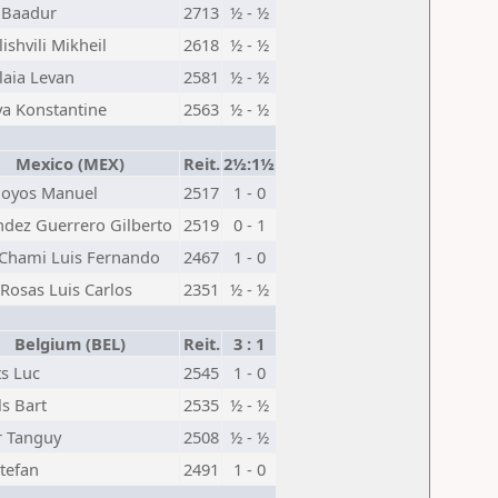
 Baadur
2713
½ - ½
ishvili Mikheil
2618
½ - ½
laia Levan
2581
½ - ½
a Konstantine
2563
½ - ½
Mexico (MEX)
Reit.
2½:1½
oyos Manuel
2517
1 - 0
dez Guerrero Gilberto
2519
0 - 1
 Chami Luis Fernando
2467
1 - 0
 Rosas Luis Carlos
2351
½ - ½
Belgium (BEL)
Reit.
3 : 1
s Luc
2545
1 - 0
ls Bart
2535
½ - ½
r Tanguy
2508
½ - ½
tefan
2491
1 - 0