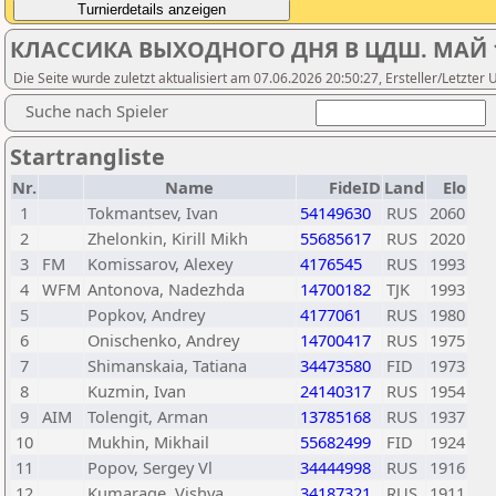
КЛАССИКА ВЫХОДНОГО ДНЯ В ЦДШ. МАЙ 17, 2
Die Seite wurde zuletzt aktualisiert am 07.06.2026 20:50:27, Ersteller/Letzter
Suche nach Spieler
Startrangliste
Nr.
Name
FideID
Land
Elo
1
Tokmantsev, Ivan
54149630
RUS
2060
2
Zhelonkin, Kirill Mikh
55685617
RUS
2020
3
FM
Komissarov, Alexey
4176545
RUS
1993
4
WFM
Antonova, Nadezhda
14700182
TJK
1993
5
Popkov, Andrey
4177061
RUS
1980
6
Onischenko, Andrey
14700417
RUS
1975
7
Shimanskaia, Tatiana
34473580
FID
1973
8
Kuzmin, Ivan
24140317
RUS
1954
9
AIM
Tolengit, Arman
13785168
RUS
1937
10
Mukhin, Mikhail
55682499
FID
1924
11
Popov, Sergey Vl
34444998
RUS
1916
12
Kumarage, Vishva
34187321
RUS
1911