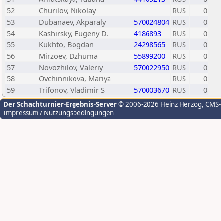
52
Churilov, Nikolay
RUS
0
53
Dubanaev, Akparaly
570024804
RUS
0
54
Kashirsky, Eugeny D.
4186893
RUS
0
55
Kukhto, Bogdan
24298565
RUS
0
56
Mirzoev, Dzhuma
55899200
RUS
0
57
Novozhilov, Valeriy
570022950
RUS
0
58
Ovchinnikova, Mariya
RUS
0
59
Trifonov, Vladimir S
570003670
RUS
0
Der Schachturnier-Ergebnis-Server
© 2006-2026 Heinz Herzog
, CMS
Impressum / Nutzungsbedingungen