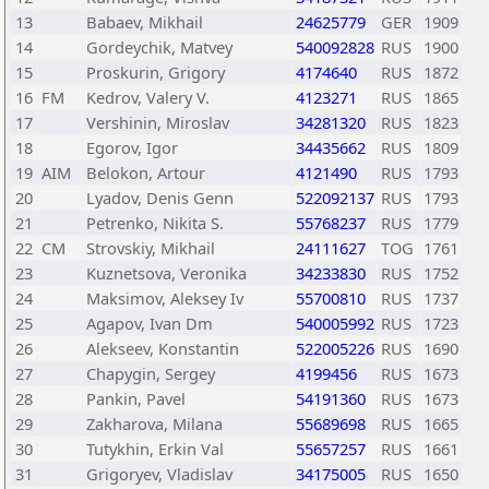
13
Babaev, Mikhail
24625779
GER
1909
14
Gordeychik, Matvey
540092828
RUS
1900
15
Proskurin, Grigory
4174640
RUS
1872
16
FM
Kedrov, Valery V.
4123271
RUS
1865
17
Vershinin, Miroslav
34281320
RUS
1823
18
Egorov, Igor
34435662
RUS
1809
19
AIM
Belokon, Artour
4121490
RUS
1793
20
Lyadov, Denis Genn
522092137
RUS
1793
21
Petrenko, Nikita S.
55768237
RUS
1779
22
CM
Strovskiy, Mikhail
24111627
TOG
1761
23
Kuznetsova, Veronika
34233830
RUS
1752
24
Maksimov, Aleksey Iv
55700810
RUS
1737
25
Agapov, Ivan Dm
540005992
RUS
1723
26
Alekseev, Konstantin
522005226
RUS
1690
27
Chapygin, Sergey
4199456
RUS
1673
28
Pankin, Pavel
54191360
RUS
1673
29
Zakharova, Milana
55689698
RUS
1665
30
Tutykhin, Erkin Val
55657257
RUS
1661
31
Grigoryev, Vladislav
34175005
RUS
1650