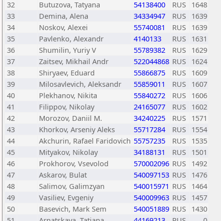
32
Butuzova, Tatyana
54138400
RUS
1648
33
Demina, Alena
34334947
RUS
1639
34
Noskov, Alexei
55740081
RUS
1639
35
Pavlenko, Alexandr
4140133
RUS
1631
36
Shumilin, Yuriy V
55789382
RUS
1629
37
Zaitsev, Mikhail Andr
522044868
RUS
1624
38
Shiryaev, Eduard
55866875
RUS
1609
39
Milosavlevich, Aleksandr
55859011
RUS
1607
40
Plekhanov, Nikita
55840272
RUS
1606
41
Filippov, Nikolay
24165077
RUS
1602
42
Morozov, Daniil M.
34240225
RUS
1571
43
Khorkov, Arseniy Aleks
55717284
RUS
1554
44
Akchurin, Rafael Faridovich
55757235
RUS
1535
45
Mityakov, Nikolay
34188131
RUS
1501
46
Prokhorov, Vsevolod
570002096
RUS
1492
47
Askarov, Bulat
540097153
RUS
1476
48
Salimov, Galimzyan
540015971
RUS
1464
49
Vasiliev, Evgeniy
540009963
RUS
1457
50
Basevich, Mark Sem
540051889
RUS
1430
51
Arnatskaya, Tatiana
44169213
RUS
0