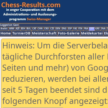
Logged on: Gast
Arabic
ARM
AZE
BIH
BUL
CAT
CHN
CRO
CZE
DEN
ENG
ESP
FAI
FIN
FRA
GER
GRE
INA
I
Home
TurnierDB
Meisterschaft
Foto-Galerie
Meldekartei
El
Hinweis: Um die Serverbel
tägliche Durchforsten aller 
Seiten und mehr) von Goog
reduzieren, werden bei alle
seit 5 Tagen beendet sind d
folgenden Knopf angezeigt