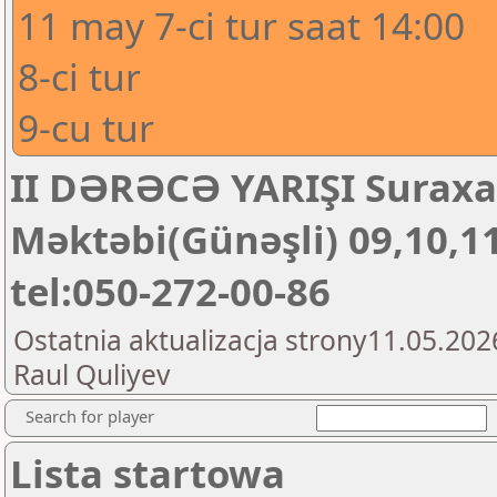
11 may 7-ci tur saat 14:00
8-ci tur
9-cu tur
II DƏRƏCƏ YARIŞI Surax
Məktəbi(Günəşli) 09,10,1
tel:050-272-00-86
Ostatnia aktualizacja strony11.05.202
Raul Quliyev
Search for player
Lista startowa