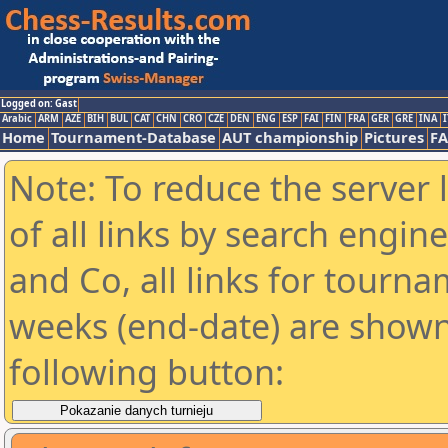
Logged on: Gast
Arabic
ARM
AZE
BIH
BUL
CAT
CHN
CRO
CZE
DEN
ENG
ESP
FAI
FIN
FRA
GER
GRE
INA
I
Home
Tournament-Database
AUT championship
Pictures
F
Note: To reduce the server 
of all links by search engin
and Co, all links for tourn
weeks (end-date) are shown 
following button: