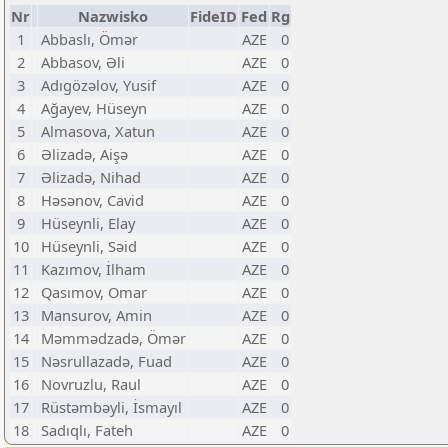
Nr
Nazwisko
FideID
Fed
Rg
1
Abbaslı, Ömər
AZE
0
2
Abbasov, Əli
AZE
0
3
Adıgözəlov, Yusif
AZE
0
4
Ağayev, Hüseyn
AZE
0
5
Almasova, Xatun
AZE
0
6
Əlizadə, Aişə
AZE
0
7
Əlizadə, Nihad
AZE
0
8
Həsənov, Cavid
AZE
0
9
Hüseynli, Elay
AZE
0
10
Hüseynli, Səid
AZE
0
11
Kazımov, İlham
AZE
0
12
Qasımov, Omar
AZE
0
13
Mansurov, Amin
AZE
0
14
Məmmədzadə, Ömər
AZE
0
15
Nəsrullazadə, Fuad
AZE
0
16
Novruzlu, Raul
AZE
0
17
Rüstəmbəyli, İsmayıl
AZE
0
18
Sadıqlı, Fateh
AZE
0