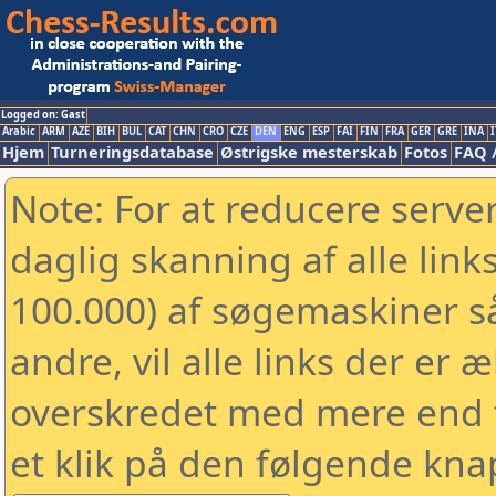
Logged on: Gast
Arabic
ARM
AZE
BIH
BUL
CAT
CHN
CRO
CZE
DEN
ENG
ESP
FAI
FIN
FRA
GER
GRE
INA
I
Hjem
Turneringsdatabase
Østrigske mesterskab
Fotos
FAQ 
Note: For at reducere serv
daglig skanning af alle link
100.000) af søgemaskiner 
andre, vil alle links der er 
overskredet med mere end to
et klik på den følgende kna