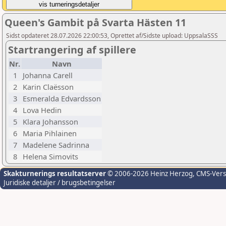
Queen's Gambit på Svarta Hästen 11
Sidst opdateret 28.07.2026 22:00:53, Oprettet af/Sidste upload: UppsalaSSS
Startrangering af spillere
Nr.
Navn
1
Johanna Carell
2
Karin Claësson
3
Esmeralda Edvardsson
4
Lova Hedin
5
Klara Johansson
6
Maria Pihlainen
7
Madelene Sadrinna
8
Helena Simovits
Skakturnerings resultatserver
© 2006-2026 Heinz Herzog
, CMS-Ver
Juridiske detaljer / brugsbetingelser