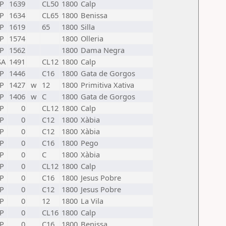
P
1639
CL50
1800
Calp
P
1634
CL65
1800
Benissa
P
1619
65
1800
Silla
P
1574
1800
Olleria
P
1562
1800
Dama Negra
SA
1491
CL12
1800
Calp
P
1446
C16
1800
Gata de Gorgos
P
1427
w
12
1800
Primitiva Xativa
P
1406
w
C
1800
Gata de Gorgos
P
0
CL12
1800
Calp
P
0
C12
1800
Xàbia
P
0
C12
1800
Xàbia
P
0
C16
1800
Pego
P
0
C
1800
Xàbia
P
0
CL12
1800
Calp
P
0
C16
1800
Jesus Pobre
P
0
C12
1800
Jesus Pobre
P
0
12
1800
La Vila
P
0
CL16
1800
Calp
P
0
C16
1800
Benissa