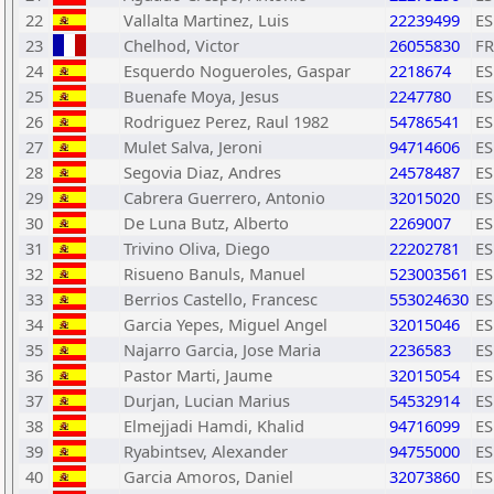
22
Vallalta Martinez, Luis
22239499
ES
23
Chelhod, Victor
26055830
F
24
Esquerdo Nogueroles, Gaspar
2218674
ES
25
Buenafe Moya, Jesus
2247780
ES
26
Rodriguez Perez, Raul 1982
54786541
ES
27
Mulet Salva, Jeroni
94714606
ES
28
Segovia Diaz, Andres
24578487
ES
29
Cabrera Guerrero, Antonio
32015020
ES
30
De Luna Butz, Alberto
2269007
ES
31
Trivino Oliva, Diego
22202781
ES
32
Risueno Banuls, Manuel
523003561
ES
33
Berrios Castello, Francesc
553024630
ES
34
Garcia Yepes, Miguel Angel
32015046
ES
35
Najarro Garcia, Jose Maria
2236583
ES
36
Pastor Marti, Jaume
32015054
ES
37
Durjan, Lucian Marius
54532914
ES
38
Elmejjadi Hamdi, Khalid
94716099
ES
39
Ryabintsev, Alexander
94755000
ES
40
Garcia Amoros, Daniel
32073860
ES