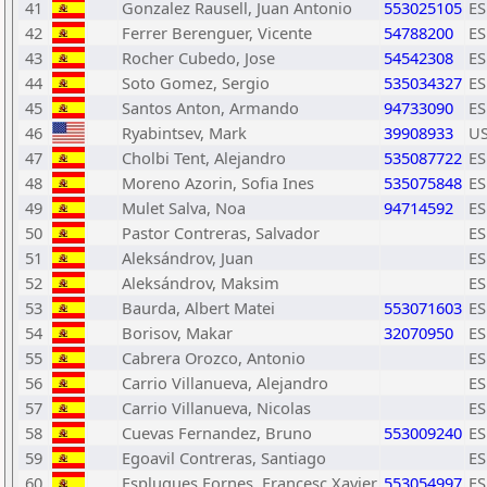
41
Gonzalez Rausell, Juan Antonio
553025105
ES
42
Ferrer Berenguer, Vicente
54788200
ES
43
Rocher Cubedo, Jose
54542308
ES
44
Soto Gomez, Sergio
535034327
ES
45
Santos Anton, Armando
94733090
ES
46
Ryabintsev, Mark
39908933
U
47
Cholbi Tent, Alejandro
535087722
ES
48
Moreno Azorin, Sofia Ines
535075848
ES
49
Mulet Salva, Noa
94714592
ES
50
Pastor Contreras, Salvador
ES
51
Aleksándrov, Juan
ES
52
Aleksándrov, Maksim
ES
53
Baurda, Albert Matei
553071603
ES
54
Borisov, Makar
32070950
ES
55
Cabrera Orozco, Antonio
ES
56
Carrio Villanueva, Alejandro
ES
57
Carrio Villanueva, Nicolas
ES
58
Cuevas Fernandez, Bruno
553009240
ES
59
Egoavil Contreras, Santiago
ES
60
Esplugues Fornes, Francesc Xavier
553054997
ES