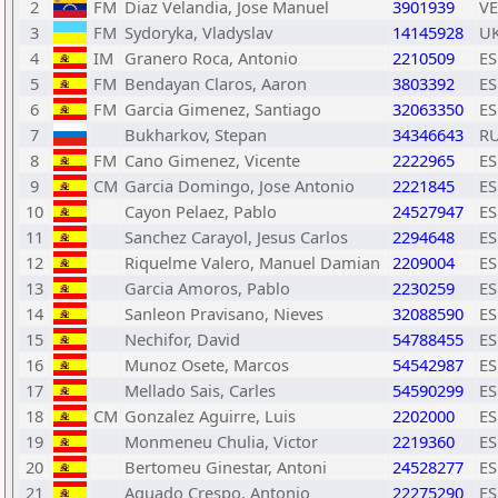
2
FM
Diaz Velandia, Jose Manuel
3901939
V
3
FM
Sydoryka, Vladyslav
14145928
U
4
IM
Granero Roca, Antonio
2210509
ES
5
FM
Bendayan Claros, Aaron
3803392
ES
6
FM
Garcia Gimenez, Santiago
32063350
ES
7
Bukharkov, Stepan
34346643
R
8
FM
Cano Gimenez, Vicente
2222965
ES
9
CM
Garcia Domingo, Jose Antonio
2221845
ES
10
Cayon Pelaez, Pablo
24527947
ES
11
Sanchez Carayol, Jesus Carlos
2294648
ES
12
Riquelme Valero, Manuel Damian
2209004
ES
13
Garcia Amoros, Pablo
2230259
ES
14
Sanleon Pravisano, Nieves
32088590
ES
15
Nechifor, David
54788455
ES
16
Munoz Osete, Marcos
54542987
ES
17
Mellado Sais, Carles
54590299
ES
18
CM
Gonzalez Aguirre, Luis
2202000
ES
19
Monmeneu Chulia, Victor
2219360
ES
20
Bertomeu Ginestar, Antoni
24528277
ES
21
Aguado Crespo, Antonio
22275290
ES