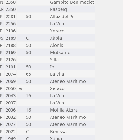
EN
2358
Gambito Benimaclet
KR
2350
Raspeig
P
2281
50
Alfaz del Pi
P
2256
La Vila
P
2196
Xeraco
US
2189
C
Xàbia
P
2188
50
Alonis
P
2169
50
Mutxamel
P
2126
Silla
P
2101
50
Ibi
P
2074
65
La Vila
P
2069
50
Ateneo Maritimo
P
2050
w
Xeraco
P
2043
16
La Vila
P
2037
La Vila
P
2036
16
Motilla Alzira
P
2032
50
Ateneo Maritimo
P
2027
50
Ateneo Maritimo
P
2022
C
Benissa
P
1969
C
Xàbia