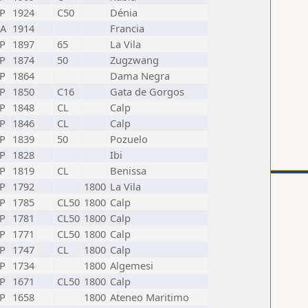
P
1924
C50
Dénia
RA
1914
Francia
P
1897
65
La Vila
P
1874
50
Zugzwang
P
1864
Dama Negra
P
1850
C16
Gata de Gorgos
P
1848
CL
Calp
P
1846
CL
Calp
P
1839
50
Pozuelo
P
1828
Ibi
P
1819
CL
Benissa
P
1792
1800
La Vila
P
1785
CL50
1800
Calp
P
1781
CL50
1800
Calp
P
1771
CL50
1800
Calp
P
1747
CL
1800
Calp
P
1734
1800
Algemesi
P
1671
CL50
1800
Calp
P
1658
1800
Ateneo Maritimo