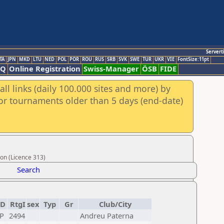
Servert
TA
JPN
MKD
LTU
NED
POL
POR
ROU
RUS
SRB
SVK
SWE
TUR
UKR
VIE
FontSize:11pt
AQ
Online Registration
Swiss-Manager
ÖSB
FIDE
ll links (daily 100.000 sites and more) by
for tournaments older than 5 days (end-date)
on (Licence 313)
Search
ED
RtgI
sex
Typ
Gr
Club/City
P
2494
Andreu Paterna