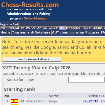
Logged on: Gast
Arabic
ARM
AZE
BIH
BUL
CAT
CHN
CRO
CZE
DEN
ENG
ESP
FAI
FIN
FRA
GER
GRE
INA
I
Home
Tournament-Database
AUT championship
Pictures
F
Note: To reduce the server load by daily scanning of a
search engines like Google, Yahoo and Co, all links 
are shown after clicking the following button:
XVII Torneig Vila de Calp 2026
Last update 28.06.2026 13:17:26, Creator/Last Upload: Spanish Chess Federati
Search for player
Starting rank
No.
Name
FideID
F
1
IM
Macias Pino, Diego
24529133
ES