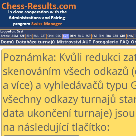
Logged on: Gast
Arabic
ARM
AZE
BIH
BUL
CAT
CHN
CRO
CZE
DEN
ENG
ESP
FAI
FIN
FRA
GER
GRE
INA
I
Domů
Databáze turnajů
Mistrovství AUT
Fotogalerie
FAQ
On
Poznámka: Kvůli redukci za
skenováním všech odkazů (
a více) a vyhledávačů typu 
všechny odkazy turnajů star
data ukončení turnaje) jsou
na následující tlačítko: