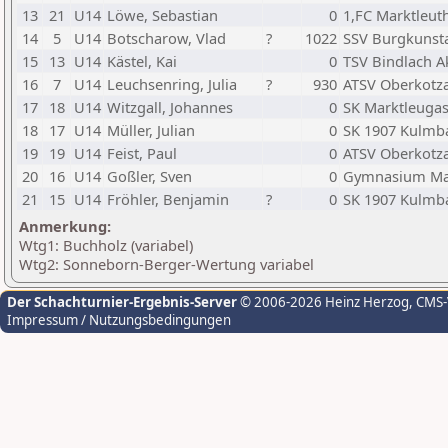
13
21
U14
Löwe, Sebastian
0
1,FC Marktleut
14
5
U14
Botscharow, Vlad
?
1022
SSV Burgkunst
15
13
U14
Kästel, Kai
0
TSV Bindlach A
16
7
U14
Leuchsenring, Julia
?
930
ATSV Oberkotz
17
18
U14
Witzgall, Johannes
0
SK Marktleugas
18
17
U14
Müller, Julian
0
SK 1907 Kulmb
19
19
U14
Feist, Paul
0
ATSV Oberkotz
20
16
U14
Goßler, Sven
0
Gymnasium Ma
21
15
U14
Fröhler, Benjamin
?
0
SK 1907 Kulmb
Anmerkung:
Wtg1: Buchholz (variabel)
Wtg2: Sonneborn-Berger-Wertung variabel
Der Schachturnier-Ergebnis-Server
© 2006-2026 Heinz Herzog
, CMS
Impressum / Nutzungsbedingungen