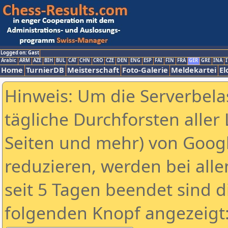
Logged on: Gast
Arabic
ARM
AZE
BIH
BUL
CAT
CHN
CRO
CZE
DEN
ENG
ESP
FAI
FIN
FRA
GER
GRE
INA
I
Home
TurnierDB
Meisterschaft
Foto-Galerie
Meldekartei
El
Hinweis: Um die Serverbela
tägliche Durchforsten aller 
Seiten und mehr) von Goog
reduzieren, werden bei alle
seit 5 Tagen beendet sind d
folgenden Knopf angezeigt