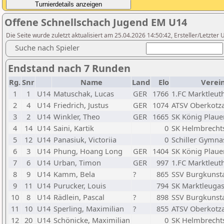
Offene Schnellschach Jugend EM U14
Die Seite wurde zuletzt aktualisiert am 25.04.2026 14:50:42, Ersteller/Letzte
Suche nach Spieler
Endstand nach 7 Runden
Rg.
Snr
Name
Land
Elo
Verei
1
1
U14
Matuschak, Lucas
GER
1766
1.FC Marktleut
2
4
U14
Friedrich, Justus
GER
1074
ATSV Oberkotz
3
2
U14
Winkler, Theo
GER
1665
SK König Plaue
4
14
U14
Saini, Kartik
0
SK Helmbrecht
5
12
U14
Panasiuk, Victoriia
0
Schiller Gymn
6
3
U14
Phung, Hoang Long
GER
1404
SK König Plaue
7
6
U14
Urban, Timon
GER
997
1.FC Marktleut
8
9
U14
Kamm, Bela
?
865
SSV Burgkunst
9
11
U14
Purucker, Louis
794
SK Marktleugas
10
8
U14
Rädlein, Pascal
?
898
SSV Burgkunst
11
10
U14
Sperling, Maximilian
?
855
ATSV Oberkotz
12
20
U14
Schönicke, Maximilian
0
SK Helmbrecht