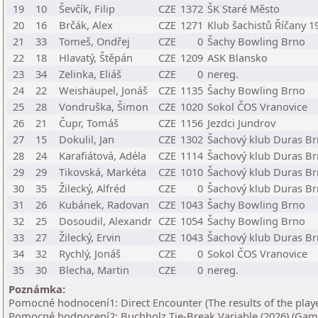
19
10
Ševčík, Filip
CZE
1372
ŠK Staré Město
20
16
Brčák, Alex
CZE
1271
Klub šachistů Říčany 1
21
33
Tomeš, Ondřej
CZE
0
Šachy Bowling Brno
22
18
Hlavatý, Štěpán
CZE
1209
ASK Blansko
23
34
Zelinka, Eliáš
CZE
0
nereg.
24
22
Weishäupel, Jonáš
CZE
1135
Šachy Bowling Brno
25
28
Vondruška, Šimon
CZE
1020
Sokol ČOS Vranovice
26
21
Čupr, Tomáš
CZE
1156
Jezdci Jundrov
27
15
Dokulil, Jan
CZE
1302
Šachový klub Duras B
28
24
Karafiátová, Adéla
CZE
1114
Šachový klub Duras B
29
29
Tikovská, Markéta
CZE
1010
Šachový klub Duras B
30
35
Žilecký, Alfréd
CZE
0
Šachový klub Duras B
31
26
Kubánek, Radovan
CZE
1043
Šachy Bowling Brno
32
25
Dosoudil, Alexandr
CZE
1054
Šachy Bowling Brno
33
27
Žilecký, Ervin
CZE
1043
Šachový klub Duras B
34
32
Rychlý, Jonáš
CZE
0
Sokol ČOS Vranovice
35
30
Blecha, Martin
CZE
0
nereg.
Poznámka:
Pomocné hodnocení1: Direct Encounter (The results of the play
Pomocné hodnocení2: Buchholz Tie-Break Variable (2026) (Game