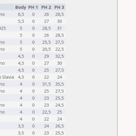
Body
PH 1
PH 2
PH 3
rno
6,5
0
26
28,5
5,5
0
27
30
925
5
0
28,5
31
5
0
26
28,5
rno
5
0
25,5
27,5
rno
5
0
20,5
22,5
4,5
0
29
32,5
rno
4,5
0
27
30
4,5
0
25
27,5
 Slavia
4,5
0
22
24
rno
4
0
31,5
35,5
rno
4
0
25
27,5
4
0
23
25,5
rno
4
0
23
24,5
rno
4
0
22,5
25
4
0
22
24
3,5
0
24
26,5
3,5
0
23
25,5