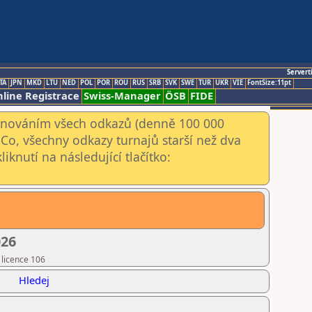
Servert
TA
JPN
MKD
LTU
NED
POL
POR
ROU
RUS
SRB
SVK
SWE
TUR
UKR
VIE
FontSize:11pt
line Registrace
Swiss-Manager
ÖSB
FIDE
kenováním všech odkazů (denně 100 000
Co, všechny odkazy turnajů starší než dva
iknutí na následující tlačítko:
026
 licence 106
Hledej