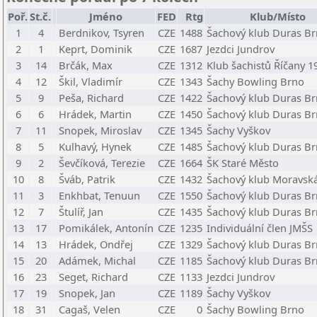
Poř.
St.č.
Jméno
FED
Rtg
Klub/Místo
1
4
Berdnikov, Tsyren
CZE
1488
Šachový klub Duras B
2
1
Keprt, Dominik
CZE
1687
Jezdci Jundrov
3
14
Brčák, Max
CZE
1312
Klub šachistů Říčany 1
4
12
Škil, Vladimír
CZE
1343
Šachy Bowling Brno
5
9
Peša, Richard
CZE
1422
Šachový klub Duras B
6
6
Hrádek, Martin
CZE
1450
Šachový klub Duras B
7
11
Snopek, Miroslav
CZE
1345
Šachy Vyškov
8
5
Kulhavý, Hynek
CZE
1485
Šachový klub Duras B
9
2
Ševčíková, Terezie
CZE
1664
ŠK Staré Město
10
8
Šváb, Patrik
CZE
1432
Šachový klub Moravská
11
3
Enkhbat, Tenuun
CZE
1550
Šachový klub Duras B
12
7
Štulíř, Jan
CZE
1435
Šachový klub Duras B
13
17
Pomikálek, Antonín
CZE
1235
Individuální člen JMŠS
14
13
Hrádek, Ondřej
CZE
1329
Šachový klub Duras B
15
20
Adámek, Michal
CZE
1185
Šachový klub Duras B
16
23
Seget, Richard
CZE
1133
Jezdci Jundrov
17
19
Snopek, Jan
CZE
1189
Šachy Vyškov
18
31
Cagaš, Velen
CZE
0
Šachy Bowling Brno