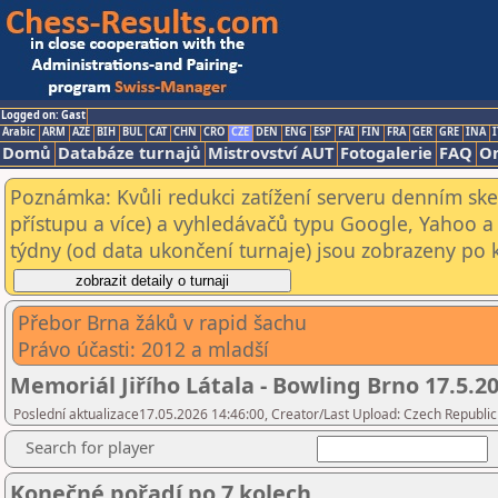
Logged on: Gast
Arabic
ARM
AZE
BIH
BUL
CAT
CHN
CRO
CZE
DEN
ENG
ESP
FAI
FIN
FRA
GER
GRE
INA
I
Domů
Databáze turnajů
Mistrovství AUT
Fotogalerie
FAQ
On
Poznámka: Kvůli redukci zatížení serveru denním s
přístupu a více) a vyhledávačů typu Google, Yahoo a 
týdny (od data ukončení turnaje) jsou zobrazeny po kl
Přebor Brna žáků v rapid šachu
Právo účasti: 2012 a mladší
Memoriál Jiřího Látala - Bowling Brno 17.5.2
Poslední aktualizace17.05.2026 14:46:00, Creator/Last Upload: Czech Republic
Search for player
Konečné pořadí po 7 kolech