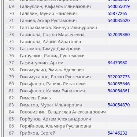
69
Галиуллин, Рафаэль Ильназович
540055019
70
Галявин, Мунир Наилевич
55877265
71
Ганиев, Аскар Рустамович
540035620
72
Гаптрахманов, Зиннур Ильнурович
73
Гарипова, Софья Марселевна
522049380
74
Гарипова, Айрин Айратовна
75
Гассамов, Тимур Дамирович
76
Гатауллин, Рашид Рустемович
77
Гафиятуллин, Артём
34470980
78
Гильмуллин, Эмиль Аделевич
79
Гильмуханов, Ролан Рустемович
522092773
80
Гильфанов, Равиль Ринатович
540035646
81
Гильфанов, Карим Ринатович
540054861
82
Гимаев, Раиль
83
Гиматов, Мурат Ильдарович
540054870
84
Головизнин, Владислав Александрович
85
Горбунов, Артем Александрович
86
Горяйнова, Альмира Руслановна
87
Грибков, Сергей
54146232