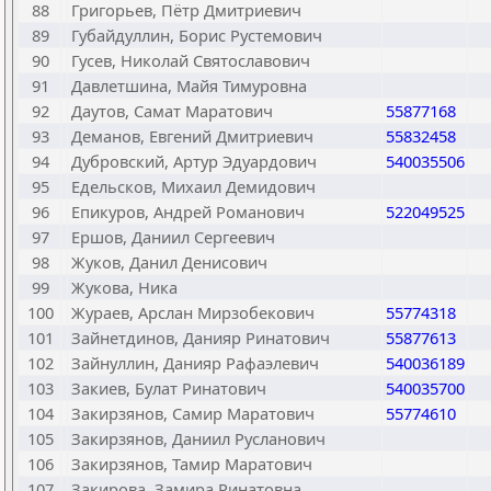
88
Григорьев, Пётр Дмитриевич
89
Губайдуллин, Борис Рустемович
90
Гусев, Николай Святославович
91
Давлетшина, Майя Тимуровна
92
Даутов, Самат Маратович
55877168
93
Деманов, Евгений Дмитриевич
55832458
94
Дубровский, Артур Эдуардович
540035506
95
Едельсков, Михаил Демидович
96
Епикуров, Андрей Романович
522049525
97
Ершов, Даниил Сергеевич
98
Жуков, Данил Денисович
99
Жукова, Ника
100
Жураев, Арслан Мирзобекович
55774318
101
Зайнетдинов, Данияр Ринатович
55877613
102
Зайнуллин, Данияр Рафаэлевич
540036189
103
Закиев, Булат Ринатович
540035700
104
Закирзянов, Самир Маратович
55774610
105
Закирзянов, Даниил Русланович
106
Закирзянов, Тамир Маратович
107
Закирова, Замира Ринатовна