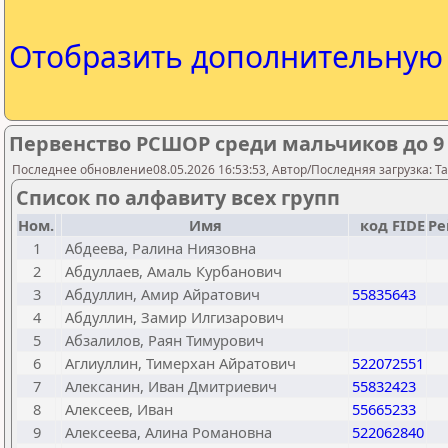
Отобразить дополнительну
Первенство РСШОР среди мальчиков до 9
Последнее обновление08.05.2026 16:53:53, Автор/Последняя загрузка: Ta
Список по алфавиту всех групп
Ном.
Имя
код FIDE
Ре
1
Абдеева, Ралина Ниязовна
2
Абдуллаев, Амаль Курбанович
3
Абдуллин, Амир Айратович
55835643
4
Абдуллин, Замир Илгизарович
5
Абзалилов, Раян Тимурович
6
Аглиуллин, Тимерхан Айратович
522072551
7
Алексанин, Иван Дмитриевич
55832423
8
Алексеев, Иван
55665233
9
Алексеева, Алина Романовна
522062840