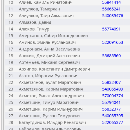
10
Алиев, Камиль Ринатович
55841414
11
Алиуллов, Тамерлан
55665241
12
Алиуллов, Таир Алмазович
540035476
13
Алмазов, Давид
14
Алюков, Тимур
55774091
15
Амерханов, Сабир Искандерович
16
Аминов, Эмиль Русланович
522091653
17
Андронаки, Анна Васильевна
18
Аникин, Дмитрий Алексеевич
55685560
19
Артемьев, Михаил Сергеевич
20
Архипов, Константин Дмитриевич
21
Асатов, Ибрагим Русланович
22
Ахметзянов, Булат Маратович
55832407
23
Ахметзянов, Карим Маратович
540065499
24
Ахметов, Ринат Александрович
570004374
25
Ахметшин, Тимур Маратович
55794041
26
Ахметшин, Карим Ильнурович
55832377
27
Ахметшин, Руслан Тимурович
540035395
28
Багаутдинов, Ильдар Ренатович
522065377
29
Байрамов, Хаким Альфисович