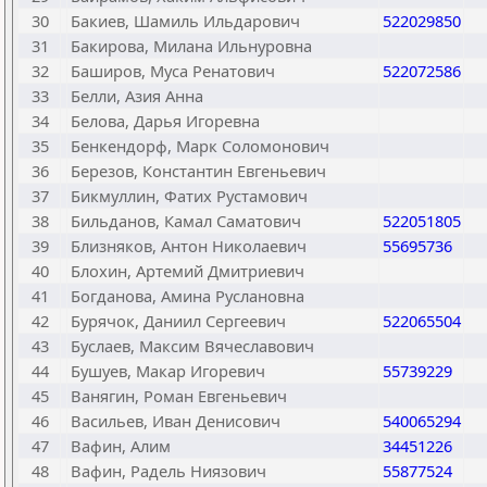
30
Бакиев, Шамиль Ильдарович
522029850
31
Бакирова, Милана Ильнуровна
32
Баширов, Муса Ренатович
522072586
33
Белли, Азия Анна
34
Белова, Дарья Игоревна
35
Бенкендорф, Марк Соломонович
36
Березов, Константин Евгеньевич
37
Бикмуллин, Фатих Рустамович
38
Бильданов, Камал Саматович
522051805
39
Близняков, Антон Николаевич
55695736
40
Блохин, Артемий Дмитриевич
41
Богданова, Амина Руслановна
42
Бурячок, Даниил Сергеевич
522065504
43
Буслаев, Максим Вячеславович
44
Бушуев, Макар Игоревич
55739229
45
Ванягин, Роман Евгеньевич
46
Васильев, Иван Денисович
540065294
47
Вафин, Алим
34451226
48
Вафин, Радель Ниязович
55877524