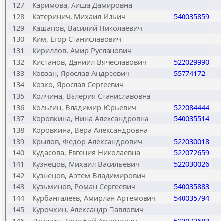
127
Каримова, Аиша Дамировна
128
Катеринич, Михаил Ильич
540035859
129
Кашапов, Василий Николаевич
130
Ким, Егор Станиславович
131
Кириллов, Амир Русланович
132
Кистанов, Даниил Вячеславович
522029990
133
Ковзан, Ярослав Андреевич
55774172
134
Козко, Ярослав Сергеевич
135
Колчина, Валерия Станиславовна
136
Кольгин, Владимир Юрьевич
522084444
137
Коровкина, Нина Александровна
540035514
138
Коровкина, Вера Александровна
139
Крылов, Федор Александрович
522030018
140
Кудасова, Евгения Николаевна
522072659
141
Кузнецов, Михаил Васильевич
522030026
142
Кузнецов, Артём Владимирович
143
Кузьминов, Роман Сергеевич
540035883
144
Курбангалеев, Амирлан Артемович
540035794
145
Курочкин, Александр Павлович
146
Лапшин, Тимофей Артемович
522072683