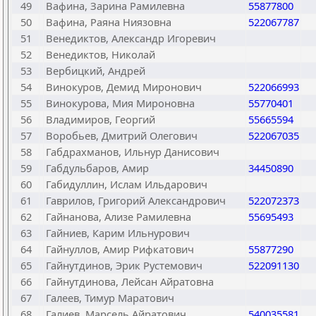
49
Вафина, Зарина Рамилевна
55877800
50
Вафина, Раяна Ниязовна
522067787
51
Венедиктов, Александр Игоревич
52
Венедиктов, Николай
53
Вербицкий, Андрей
54
Винокуров, Демид Миронович
522066993
55
Винокурова, Мия Мироновна
55770401
56
Владимиров, Георгий
55665594
57
Воробьев, Дмитрий Олегович
522067035
58
Габдрахманов, Ильнур Данисович
59
Габдульбаров, Амир
34450890
60
Габидуллин, Ислам Ильдарович
61
Гаврилов, Григорий Александрович
522072373
62
Гайнанова, Ализе Рамилевна
55695493
63
Гайниев, Карим Ильнурович
64
Гайнуллов, Амир Рифкатович
55877290
65
Гайнутдинов, Эрик Рустемович
522091130
66
Гайнутдинова, Лейсан Айратовна
67
Галеев, Тимур Маратович
68
Галиев, Марсель Айратович
540035581