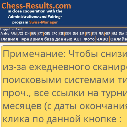
Logged on: Gast
Arabic
ARM
AZE
BIH
BUL
CAT
CHN
CRO
CZE
DEN
ENG
ESP
FAI
FIN
FRA
GER
GRE
INA
I
Главная
Турнирная база данных
AUT
Фото
ЧАВО
Онлайн
Примечание: Чтобы снизит
из-за ежедневного сканир
поисковыми системами ти
проч., все ссылки на тур
месяцев (с даты окончани
клика по данной кнопке :