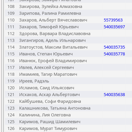
108
Закирова, Зулейха Алмазовна
109
Зарипова, Ралина Рамилевна
110
Захаров, Альберт Вячеславович
55739563
111
Захаров, Тимофей Юрьевич
540035697
112
Здорова, Варвара Владиславовна
113
Зигангиров, Адель Ильнарович
114
Златоустов, Максим Витальевич
540035735
115
Иванов, Степан Юрьевич
540035778
116
Иванюк, Ерофей Владимирович
117
Ивлев, Алексей Сергеевич
118
Имамиев, Тагир Маратович
119
Иреев, Радэль
120
Исламов, Саид Ильясович
121
Исхаков, Аскар Альбертович
540035638
122
Кайбушева, Софи Фаридовна
123
Калашникова, Татьяна Антоновна
124
Калинина, Лия Олеговна
125
Каримов, Рашид Шамилевич
126
Каримов, Мурат Тимурович