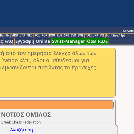
Servert
TA
JPN
MKD
LTU
NED
POL
POR
ROU
RUS
SRB
SVK
SWE
TUR
UKR
VIE
FontSize:11pt
ς
FAQ
Εγγραφή Online
Swiss-Manager
ÖSB
FIDE
στή από τον ημερήσιο έλεγχο όλων των
ahoo κλπ., όλοι οι σύνδεσμοι για
) εμφανίζονται πατώντας το προσεχές
, ΝΟΤΙΟΣ ΟΜΙΛΟΣ
 Greek Chess Federation
Αναζήτηση