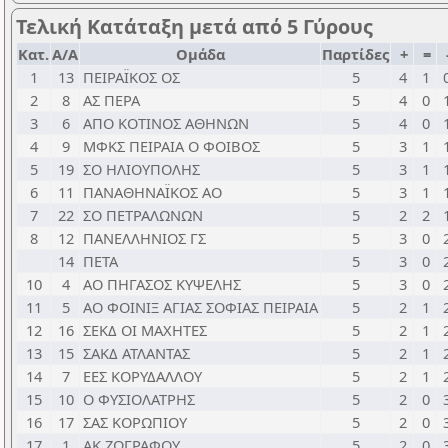
Τελική Κατάταξη μετά από 5 Γύρους
Κατ.
Α/Α
Ομάδα
Παρτίδες
+
=
1
13
ΠΕΙΡΑΪΚΟΣ ΟΣ
5
4
1
2
8
ΑΣ ΠΕΡΑ
5
4
0
3
6
ΑΠΟ ΚΟΤΙΝΟΣ ΑΘΗΝΩΝ
5
4
0
4
9
ΜΦΚΣ ΠΕΙΡΑΙΑ Ο ΦΟΙΒΟΣ
5
3
1
5
19
ΣΟ ΗΛΙΟΥΠΟΛΗΣ
5
3
1
6
11
ΠΑΝΑΘΗΝΑΪΚΟΣ ΑΟ
5
3
1
7
22
ΣΟ ΠΕΤΡΑΛΩΝΩΝ
5
2
2
8
12
ΠΑΝΕΛΛΗΝΙΟΣ ΓΣ
5
3
0
14
ΠΕΤΑ
5
3
0
10
4
ΑΟ ΠΗΓΑΣΟΣ ΚΥΨΕΛΗΣ
5
3
0
11
5
ΑΟ ΦΟΙΝΙΞ ΑΓΙΑΣ ΣΟΦΙΑΣ ΠΕΙΡΑΙΑ
5
2
1
12
16
ΣΕΚΔ ΟΙ ΜΑΧΗΤΕΣ
5
2
1
13
15
ΣΑΚΔ ΑΤΛΑΝΤΑΣ
5
2
1
14
7
ΕΕΣ ΚΟΡΥΔΑΛΛΟΥ
5
2
1
15
10
Ο ΦΥΣΙΟΛΑΤΡΗΣ
5
2
0
16
17
ΣΑΣ ΚΟΡΩΠΙΟΥ
5
2
0
17
1
ΑΚ ΖΩΓΡΑΦΟΥ
5
2
0