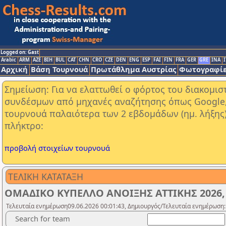
Logged on: Gast
Arabic
ARM
AZE
BIH
BUL
CAT
CHN
CRO
CZE
DEN
ENG
ESP
FAI
FIN
FRA
GER
GRE
INA
I
Αρχική
Βάση Τουρνουά
Πρωτάθλημα Αυστρίας
Φωτογραφίε
Σημείωση: Για να ελαττωθεί ο φόρτος του διακομι
συνδέσμων από μηχανές αναζήτησης όπως Google, Y
τουρνουά παλαιότερα των 2 εβδομάδων (ημ. λήξης
πλήκτρο:
προβολή στοιχείων τουρνουά
ΤΕΛΙΚΗ ΚΑΤΑΤΑΞΗ
ΟΜΑΔΙΚΟ ΚΥΠΕΛΛΟ ΑΝΟΙΞΗΣ ΑΤΤΙΚΗΣ 2026
Τελευταία ενημέρωση09.06.2026 00:01:43, Δημιουργός/Τελευταία ενημέρωση:
Search for team