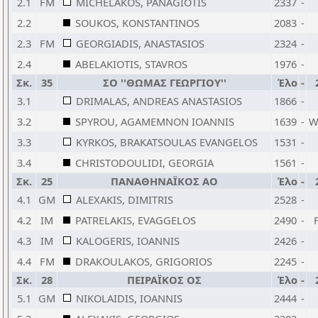
2.1
FM
MICHELAKOS, PANAGIOTIS
2337
-
2.2
SOUKOS, KONSTANTINOS
2083
-
2.3
FM
GEORGIADIS, ANASTASIOS
2324
-
2.4
ABELAKIOTIS, STAVROS
1976
-
Σκ.
35
ΣΟ ''ΘΩΜΑΣ ΓΕΩΡΓΙΟΥ''
Έλο
-
3.1
DRIMALAS, ANDREAS ANASTASIOS
1866
-
3.2
SPYROU, AGAMEMNON IOANNIS
1639
-
W
3.3
KYRKOS, BRAKATSOULAS EVANGELOS
1531
-
3.4
CHRISTODOULIDI, GEORGIA
1561
-
Σκ.
25
ΠΑΝΑΘΗΝΑΪΚΟΣ ΑΟ
Έλο
-
4.1
GM
ALEXAKIS, DIMITRIS
2528
-
4.2
IM
PATRELAKIS, EVAGGELOS
2490
-
4.3
IM
KALOGERIS, IOANNIS
2426
-
4.4
FM
DRAKOULAKOS, GRIGORIOS
2245
-
Σκ.
28
ΠΕΙΡΑΪΚΟΣ ΟΣ
Έλο
-
5.1
GM
NIKOLAIDIS, IOANNIS
2444
-