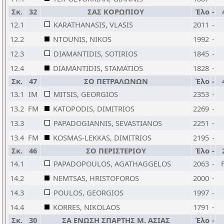
Σκ.
32
ΣΑΣ ΚΟΡΩΠΙΟΥ
Έλο
-
12.1
KARATHANASIS, VLASIS
2011
-
12.2
NTOUNIS, NIKOS
1992
-
12.3
DIAMANTIDIS, SOTIRIOS
1845
-
12.4
DIAMANTIDIS, STAMATIOS
1828
-
Σκ.
47
ΣΟ ΠΕΤΡΑΛΩΝΩΝ
Έλο
-
13.1
IM
MITSIS, GEORGIOS
2353
-
13.2
FM
KATOPODIS, DIMITRIOS
2269
-
13.3
PAPADOGIANNIS, SEVASTIANOS
2251
-
13.4
FM
KOSMAS-LEKKAS, DIMITRIOS
2195
-
Σκ.
46
ΣΟ ΠΕΡΙΣΤΕΡΙΟΥ
Έλο
-
14.1
PAPADOPOULOS, AGATHAGGELOS
2063
-
14.2
NEMTSAS, HRISTOFOROS
2000
-
14.3
POULOS, GEORGIOS
1997
-
14.4
KORRES, NIKOLAOS
1791
-
Σκ.
30
ΣΑ ΕΝΩΣΗ ΣΠΑΡΤΗΣ Μ. ΑΣΙΑΣ
Έλο
-