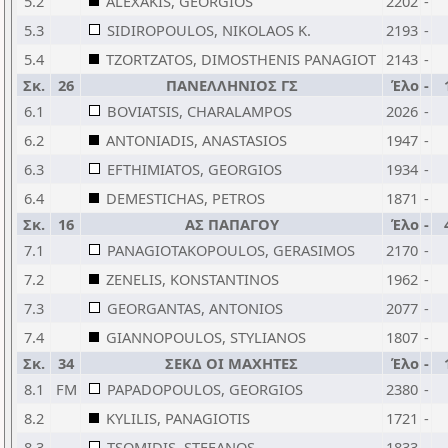
5.2
ALEXAKIS, GEORGIOS
2202
-
5.3
SIDIROPOULOS, NIKOLAOS K.
2193
-
5.4
TZORTZATOS, DIMOSTHENIS PANAGIOT
2143
-
Σκ.
26
ΠΑΝΕΛΛΗΝΙΟΣ ΓΣ
Έλο
-
6.1
BOVIATSIS, CHARALAMPOS
2026
-
6.2
ANTONIADIS, ANASTASIOS
1947
-
6.3
EFTHIMIATOS, GEORGIOS
1934
-
6.4
DEMESTICHAS, PETROS
1871
-
Σκ.
16
ΑΣ ΠΑΠΑΓΟΥ
Έλο
-
7.1
PANAGIOTAKOPOULOS, GERASIMOS
2170
-
7.2
ZENELIS, KONSTANTINOS
1962
-
7.3
GEORGANTAS, ANTONIOS
2077
-
7.4
GIANNOPOULOS, STYLIANOS
1807
-
Σκ.
34
ΣΕΚΔ ΟΙ ΜΑΧΗΤΕΣ
Έλο
-
8.1
FM
PAPADOPOULOS, GEORGIOS
2380
-
8.2
KYLILIS, PANAGIOTIS
1721
-
8.3
TSOMIDIS, STEFANOS
1833
-