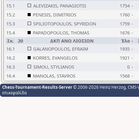
15.1
ALEVIZAKIS, PANAGIOTIS
1754
-
15.2
PENESIS, DIMITRIOS
1760
-
15.3
SPILIOTOPOULOS, SPYRIDON
1759
-
15.4
PAPADOPOULOS, THOMAS
1676
-
Σκ.
20
ΔΚΠ ΑΝΩ ΛΙΟΣΙΩΝ
Έλο
-
16.1
GALANOPOULOS, EFRAIM
1935
-
16.2
KORRES, EVANGELOS
1921
-
16.3
SIMOU, STYLIANOS
0
-
16.4
MANOLAS, STAVROS
1568
-
Chess-Tournament-Results-Server
© 2006-2026 Heinz Herzog
, CMS-
επικεφαλίδα