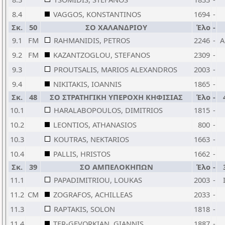
8.4
VAGGOS, KONSTANTINOS
1694
-
Σκ.
50
ΣΟ ΧΑΛΑΝΔΡΙΟΥ
Έλο
-
9.1
FM
RAHMANIDIS, PETROS
2246
-
A
9.2
FM
KAZANTZOGLOU, STEFANOS
2309
-
9.3
PROUTSALIS, MARIOS ALEXANDROS
2003
-
9.4
NIKITAKIS, IOANNIS
1865
-
Σκ.
48
ΣΟ ΣΤΡΑΤΗΓΙΚΗ ΥΠΕΡΟΧΗ ΚΗΦΙΣΙΑΣ
Έλο
-
10.1
HARALABOPOULOS, DIMITRIOS
1815
-
10.2
LEONTIOS, ATHANASIOS
800
-
10.3
KOUTRAS, NEKTARIOS
1663
-
10.4
PALLIS, HRISTOS
1662
-
Σκ.
39
ΣΟ ΑΜΠΕΛΟΚΗΠΩΝ
Έλο
-
11.1
PAPADIMITRIOU, LOUKAS
2003
-
11.2
CM
ZOGRAFOS, ACHILLEAS
2033
-
11.3
RAPTAKIS, SOLON
1818
-
11.4
TER-GEVORKIAN, GIANNIS
1887
-