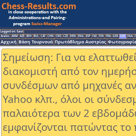
Logged on: Gast
Arabic
ARM
AZE
BIH
BUL
CAT
CHN
CRO
CZE
DEN
ENG
ESP
FAI
FIN
FRA
GER
GRE
INA
I
Αρχική
Βάση Τουρνουά
Πρωτάθλημα Αυστρίας
Φωτογραφίε
Σημείωση: Για να ελαττωθε
διακομιστή από τον ημερήσ
συνδέσμων από μηχανές αν
Yahoo κλπ., όλοι οι σύνδεσ
παλαιότερα των 2 εβδομάδω
εμφανίζονται πατώντας το 