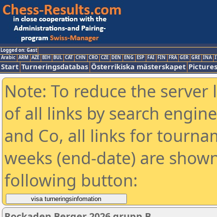
Logged on: Gast
Arabic
ARM
AZE
BIH
BUL
CAT
CHN
CRO
CZE
DEN
ENG
ESP
FAI
FIN
FRA
GER
GRE
INA
I
Start
Turneringsdatabas
Österrikiska mästerskapet
Picture
Note: To reduce the server 
of all links by search engin
and Co, all links for tourn
weeks (end-date) are shown 
following button:
Rockaden Berger 2026 grupp B