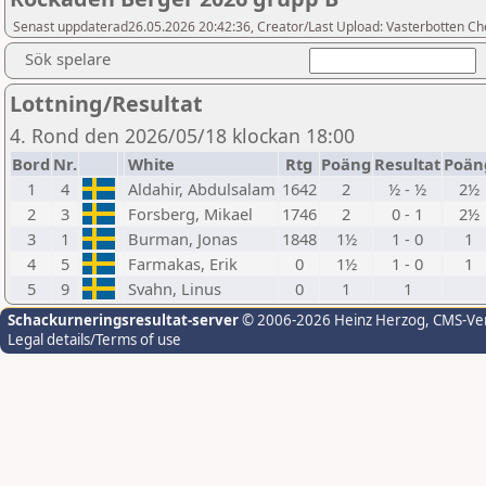
Senast uppdaterad26.05.2026 20:42:36, Creator/Last Upload: Vasterbotten Ch
Sök spelare
Lottning/Resultat
4. Rond den 2026/05/18 klockan 18:00
Bord
Nr.
White
Rtg
Poäng
Resultat
Poän
1
4
Aldahir, Abdulsalam
1642
2
½ - ½
2½
2
3
Forsberg, Mikael
1746
2
0 - 1
2½
3
1
Burman, Jonas
1848
1½
1 - 0
1
4
5
Farmakas, Erik
0
1½
1 - 0
1
5
9
Svahn, Linus
0
1
1
Schackurneringsresultat-server
© 2006-2026 Heinz Herzog
, CMS-Ve
Legal details/Terms of use